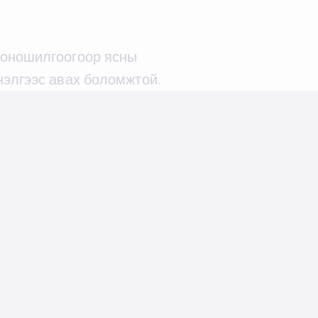
 оношилгоогоор ясны
нэлгээс авах боломжтой.