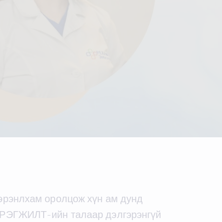
Цэрэнлхам оролцож хүн ам дунд
ИЙРЭГЖИЛТ-ийн талаар дэлгэрэнгүй