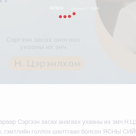
ADMIN
January 7, 2024
араар Сэргээн засах анагаах ухааны их эмч Н.
ал, гэмтлийн голлох шалтгаан болсон ЯСНЫ С