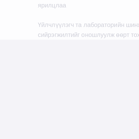
ярилцлаа
Үйлчлүүлэгч та лабораторийн шин
сийрэгжилтийг оношлуулж өөрт тох
#ясны
#сийрэгжилт
#яснысийрэгжилт
———————————————–
Рехамед нэгдсэн эмнэлэг
Даваа- Баасан: 08:30-17:00
Бямба: 09:00-14:00