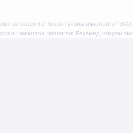
жилгээ болон хэт ягаан туяаны ачаалалгүй ЭХО
ирсон эмчилгээ, зөвлөгөөг Рехамед нэгдсэн эм
#osteoprosis
#echolight