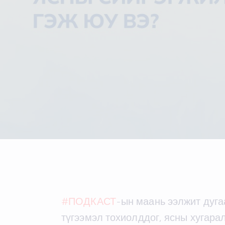
#ПОДКАСТ
-ын маань ээлжит дуга
түгээмэл тохиолддог, ясны хугар