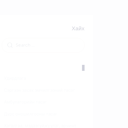
Хайх
Search
for:
Удирдлага
Сэргээн засах эмчилгээний тасаг
Амбулаторийн тасаг
Дүрс оношилгооны тасаг
Хагалгаа, мэдээгүйжүүлэг, эрчимт