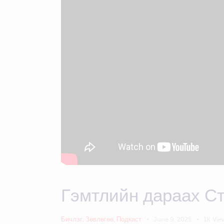
Гэмтлийн дараах Ст
Бичлэг
,
Зөвлөгөө
,
Подкаст
June 9, 2025
1K
Vie