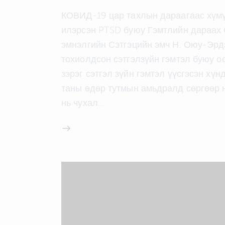
КОВИД-19 цар тахлын дараагаас хүмү
илэрсэн PTSD буюу Гэмтлийн дараах 
эмнэлгийн Сэтгэцийн эмч Н. Оюу-Эрд
тохиолдсон сэтгэлзүйн гэмтэл буюу о
зэрэг сэтгэл зүйн гэмтэл үүсгэсэн хүн
таны өдөр тутмын амьдралд сөргөөр 
нь чухал…