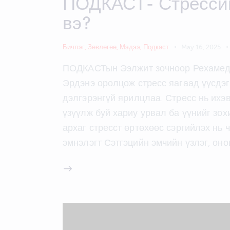
ПОДКАСТ- Стрессий
вэ?
Бичлэг
,
Зөвлөгөө
,
Мэдээ
,
Подкаст
May 16, 2025
ПОДКАСТын Ээлжит зочноор Рехамед 
Эрдэнэ оролцож стресс яагаад үүсдэг,
дэлгэрэнгүй ярилцлаа. Стресс нь ихэ
үзүүлж буй хариу урвал ба үүнийг зох
архаг стресст өртөхөөс сэргийлэх нь 
эмнэлэгт Сэтгэцийн эмчийн үзлэг, он