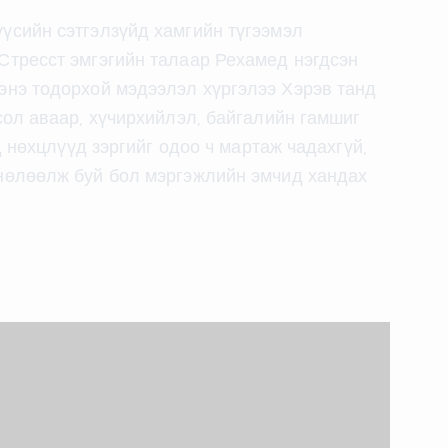
үсийн сэтгэлзүйд хамгийн түгээмэл
Стресст эмгэгийн талаар Рехамед нэгдсэн
энэ тодорхой мэдээлэл хүргэлээ Хэрэв танд
сол аваар, хүчирхийлэл, байгалийн гамшиг
д нөхцлүүд зэргийг одоо ч мартаж чадахгүй,
нөлөөлж буй бол мэргэжлийн эмчид хандах