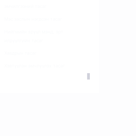
эмчилгээний тасаг
Мэс заслын нэгдсэн тасаг
Нийгмийн эрүүл мэнд, эрт
илрүүлгийн тасаг
Хавдрын тасаг
Хэвтүүлэн эмчлүүлэх тасаг