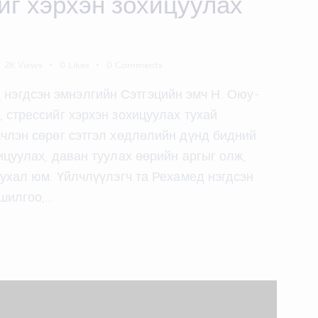
г хэрхэн зохицуулах
2K
Views
0
Likes
0
Comments
нэгдсэн эмнэлгийн Сэтгэцийн эмч Н. Оюу-
 стрессийг хэрхэн зохицуулах тухай
вчлэн сөрөг сэтгэл хөдлөлийн дүнд бидний
ицуулах, даван туулах өөрийн аргыг олж,
чухал юм. Үйлчлүүлэгч та Рехамед нэгдсэн
ошилгоо,…