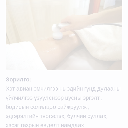
Зорилго:
Хэт авиан эмчилгээ нь эдийн гүнд дулааны
үйлчилгээ үзүүлснээр цусны эргэлт ,
бодисын солилцоо сайжруулж ,
эдгэрэлтийн түргэсгэх, булчин суллах,
хэсэг газрын өвдөлт намдаах