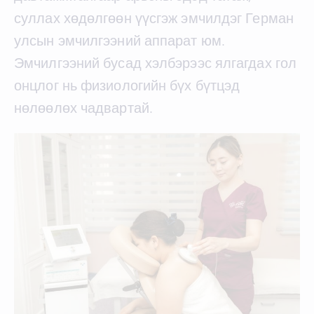
суллах хөдөлгөөн үүсгэж эмчилдэг Герман
улсын эмчилгээний аппарат юм.
Эмчилгээний бусад хэлбэрээс ялгагдах гол
онцлог нь физиологийн бүх бүтцэд
нөлөөлөх чадвартай.