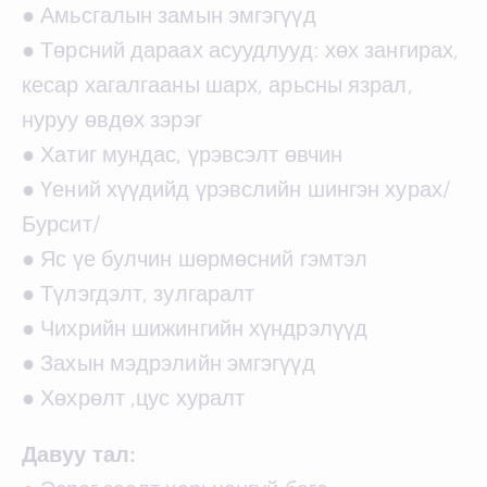
● Амьсгалын замын эмгэгүүд
● Төрсний дараах асуудлууд: хөх зангирах,
кесар хагалгааны шарх, арьсны язрал,
нуруу өвдөх зэрэг
● Хатиг мундас, үрэвсэлт өвчин
● Үений хүүдийд үрэвслийн шингэн хурах/
Бурсит/
● Яс үе булчин шөрмөсний гэмтэл
● Түлэгдэлт, зулгаралт
● Чихрийн шижингийн хүндрэлүүд
● Захын мэдрэлийн эмгэгүүд
● Хөхрөлт ,цус хуралт
Давуу тал: