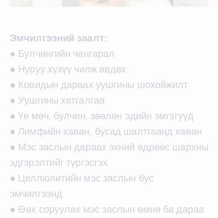
Эмчилгээний заалт:
● Булчингийн чангарал
● Нуруу хүзүү чилж өвдөх
● Ковидын дараах уушгины шохойжилт
● Уушгины хатгалгаа
● Үе мөч, булчин, зөөлөн эдийн эмгэгүүд
● Лимфийн хаван, бусад шалтгаанд хаван
● Мэс заслын дараах эхний өдрөөс шархны
эдгэрэлтийг түргэсгэх
● Целлюлитийн мэс заслын бус
эмчилгээнд
● Өөх соруулах мэс заслын өмнө ба дараа