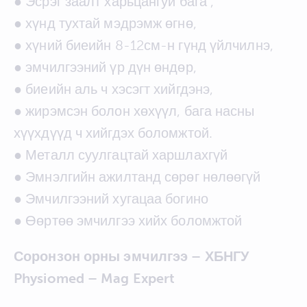
● Эсрэг заалт харьцангуй бага ,
● хүнд тухтай мэдрэмж өгнө,
● хүний биеийн 8-12см-н гүнд үйлчилнэ,
● эмчилгээний үр дүн өндөр,
● биеийн аль ч хэсэгт хийгдэнэ,
● жирэмсэн болон хөхүүл, бага насны
хүүхдүүд ч хийгдэх боломжтой.
● Металл суулгацтай харшлахгүй
● Эмнэлгийн ажилтанд сөрөг нөлөөгүй
● Эмчилгээний хугацаа богино
● Өөртөө эмчилгээ хийх боломжтой
Соронзон орны эмчилгээ – ХБНГУ
Physiomed – Mag Expert