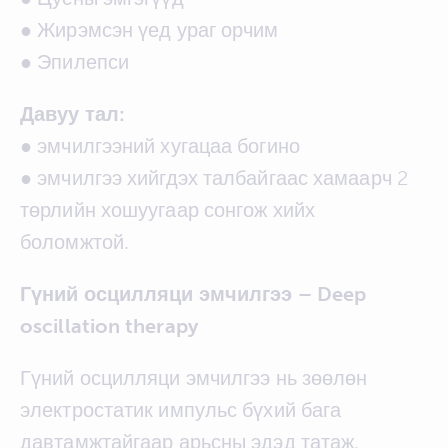
● Жирэмсэн үед ураг орчим
● Эпилепси
Давуу тал:
● эмчилгээний хугацаа богино
● эмчилгээ хийгдэх талбайгаас хамаарч 2
төрлийн хошуугаар сонгож хийх
боломжтой.
Гүний осцилляци эмчилгээ – Deep
oscillation therapy
Гүний осцилляци эмчилгээ нь зөөлөн
электростатик импульс бүхий бага
давтамжтайгаар арьсны эдэд татаж,