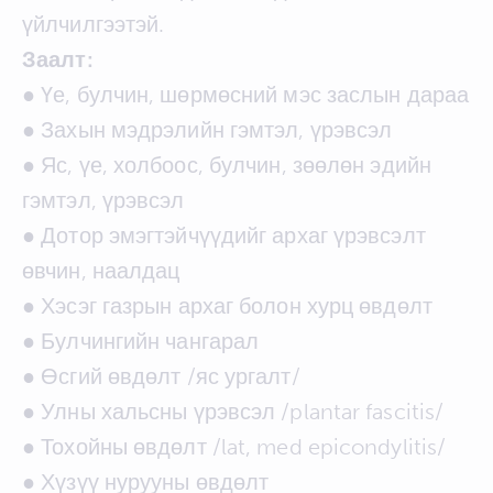
үйлчилгээтэй.
Заалт:
● Үе, булчин, шөрмөсний мэс заслын дараа
● Захын мэдрэлийн гэмтэл, үрэвсэл
● Яс, үе, холбоос, булчин, зөөлөн эдийн
гэмтэл, үрэвсэл
● Дотор эмэгтэйчүүдийг архаг үрэвсэлт
өвчин, наалдац
● Хэсэг газрын архаг болон хурц өвдөлт
● Булчингийн чангарал
● Өсгий өвдөлт /яс ургалт/
● Улны хальсны үрэвсэл /plantar fascitis/
● Тохойны өвдөлт /lat, med epicondylitis/
● Хүзүү нурууны өвдөлт