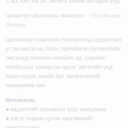
Сэргээн засах эмчилгээний аппаратууд
Цохилтот долгионы эмчилгээ – Shockwave
therapy
Цахилгаан соронзон технологид суурилсан
уг эмчилгээ нь олон төрлийн яс булчингийн
эмгэгүүд голчлон холбогч эд, шөрмөс,
холбоосыг хамарсан архаг эмгэгийн үед
ашиглагдах эмийн бус эмчилгээний
төхөөрөмж юм.
Механизм:
● өвдөлтийг хоромхон зуур намдаана
● хэсэг газрын цусан хангамжийг
нэмэгдүүлнэ