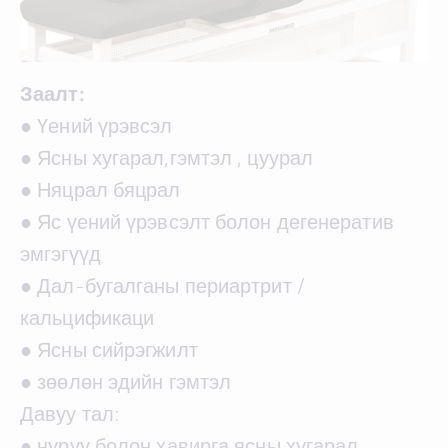
Заалт:
● Үений үрэвсэл
● Ясны хугарал,гэмтэл , цуурал
● Няцрал бяцрал
● Яс үений үрэвсэлт болон дегенератив
эмгэгүүд
● Дал-бугалганы периартрит /
кальцификаци
● Ясны сийрэгжилт
● зөөлөн эдийн гэмтэл
Давуу тал:
● нуруу болон хавирга ясны хугарал,