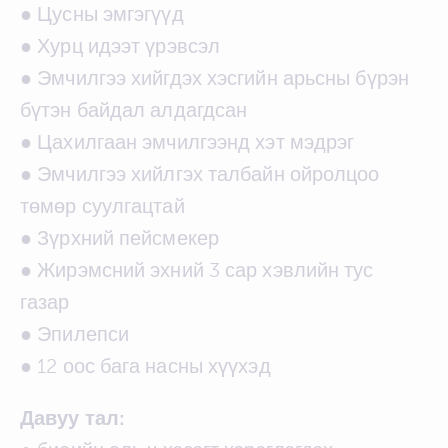
● Цусны эмгэгүүд
● Хурц идээт үрэвсэл
● Эмчилгээ хийгдэх хэсгийн арьсны бүрэн
бүтэн байдал алдагдсан
● Цахилгаан эмчилгээнд хэт мэдрэг
● Эмчилгээ хийлгэх талбайн ойролцоо
төмөр суулгацтай
● Зүрхний пейсмекер
● Жирэмсний эхний 3 сар хэвлийн тус
газар
● Эпилепси
● 12 оос бага насны хүүхэд
Давуу тал: