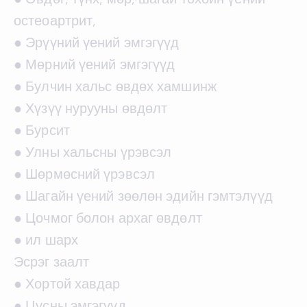
остеоартрит,
● Эрүүний үений эмгэгүүд
● Мөрний үений эмгэгүүд
● Булчин хальс өвдөх хамшинж
● Хүзүү нурууны өвдөлт
● Бурсит
● Улны хальсны үрэвсэл
● Шөрмөсний үрэвсэл
● Шагайн үений зөөлөн эдийн гэмтэлүүд
● Цочмог болон архаг өвдөлт
● ил шарх
Эсрэг заалт
● Хортой хавдар
● Цусны эмгэгүүд