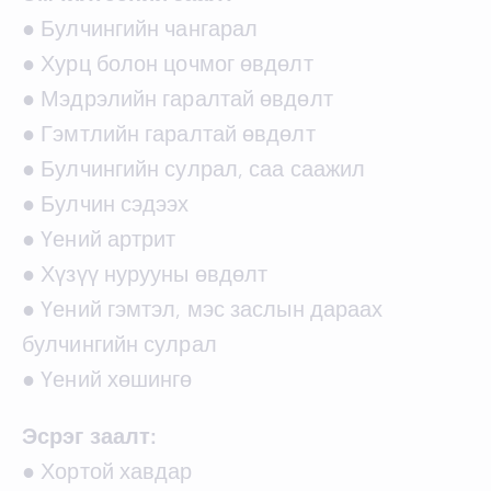
● Булчингийн чангарал
● Хурц болон цочмог өвдөлт
● Мэдрэлийн гаралтай өвдөлт
● Гэмтлийн гаралтай өвдөлт
● Булчингийн сулрал, саа саажил
● Булчин сэдээх
● Үений артрит
● Хүзүү нурууны өвдөлт
● Үений гэмтэл, мэс заслын дараах
булчингийн сулрал
● Үений хөшингө
Эсрэг заалт:
● Хортой хавдар