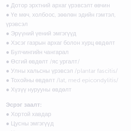
● Дотор эрхтний архаг үрэвсэлт өвчин
● Үе мөч, холбоос, зөөлөн эдийн гэмтэл,
үрэвсэл
● Эрүүний үений эмгэгүүд
● Хэсэг газрын архаг болон хурц өвдөлт
● Булчингийн чангарал
● Өсгий өвдөлт /яс ургалт/
● Улны хальсны үрэвсэл /plantar fascitis/
● Тохойны өвдөлт /lat, med epicondylitis/
● Хүзүү нурууны өвдөлт
Эсрэг заалт:
● Хортой хавдар
● Цусны эмгэгүүд