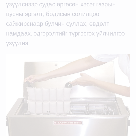
үзүүлснээр судас өргөсөн хэсэг газрын
цусны эргэлт, бодисын солилцоо
сайжирснаар булчин суллах, өвдөлт
намдаах, эдгэрэлтийг түргэсгэх үйлчилгээ
үзүүлнэ.