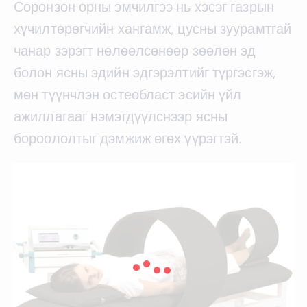
Соронзон орны эмчилгээ нь хэсэг газрын
хүчилтөрөгчийн хангамж, цусны зуурамтгай
чанар зэрэгт нөлөөлсөнөөр зөөлөн эд
болон ясны эдийн эдгэрэлтийг түргэсгэж,
мөн түүнчлэн остеобласт эсийн үйл
ажиллагааг нэмэгдүүлснээр ясны
бороололтыг дэмжиж өгөх үүрэгтэй.