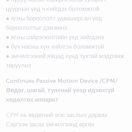
цуурлын үед ч хийгдэх боломжтой
● ясны бороололт удааширсан үед
бороололтыг дэмжинэ
● ясны сийрэгжилтийн үед хийгдэнэ
● бүх насны хүн хийлгэх боломжтой
● эмчилгээний явцад хүнд тухтай мэдрэмж
төрүүлнэ
Continues Passive Motion Device /CPM/
Өвдөг, шагай, түнхний үеэр идэвхгүй
хөдөлгөх аппарат
CPM нь өвдөгний мэс заслын дараах
Сэргээн засах эмчилгээнд өргөн