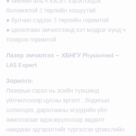
● биеийн аль ч хэсэгт хэрэглэгдэх
боломжтой 2 төрлийн хошуутай
● булчин сэдээх 3 төрлийн горимтой
● цахилгаан эмчилгээнд хэт мэдрэг хүнд ч
тохирох горимтой
Лазер эмчилгээ – ХБНГУ Physiomed –
LAS Expert
Зорилго:
Лазерын гэрэл нь эсийн түвшинд
үйлчилснээр цусны эргэлт , бодисын
солилцоо, дархлааны эсүүдийн үйл
ажиллагааг идэхжүүлснээр өвдөлт
намдаах эдгэрэлтийг түргэсгэх үрэвслийн