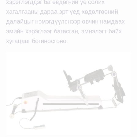
хэрэглэгддэг ба өвдөгний үе солих
хагалгааны дараа эрт үед хөдөлгөөний
далайцыг нэмэгдүүлснээр өвчин намдаах
эмийн хэрэглээг багасган, эмнэлэгт байх
хугацааг богиносгоно.