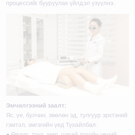
процессийг бууруулах үйлдэл үзүүлнэ.
Эмчилгээний заалт:
Яс, үе, булчин, зөөлөн эд, тулгуур эрхтэний
гэмтэл, эмгэгийн үед Тухайлбал:
● Өвдөг, түнх, мөр, шагай тохойн үений