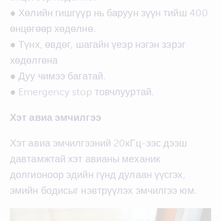
● Хөлийн гишгүүр нь баруун зүүн тийш 400
өнцөгөөр хөдөлнө.
● Түнх, өвдөг, шагайн үеэр нэгэн зэрэг
хөдөлгөна
● Дуу чимээ багатай.
● Emergency stop товчлууртай.
Хэт авиа эмчилгээ
Хэт авиа эмчилгээний 20кГц-ээс дээш
давтамжтай хэт авианы механик
долгионоор эдийн гүнд дулаан үүсгэх,
эмийн бодисыг нэвтрүүлэх эмчилгээ юм.