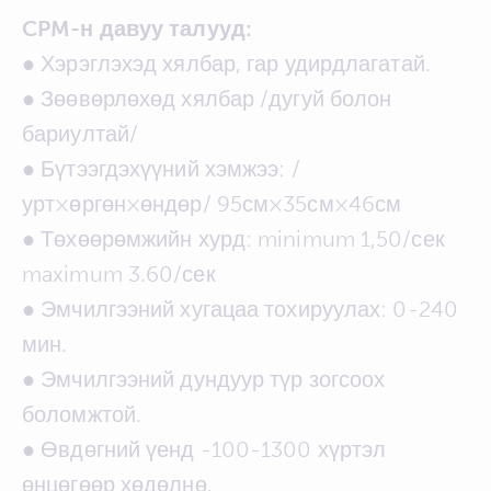
CPM-н давуу талууд:
● Хэрэглэхэд хялбар, гар удирдлагатай.
● Зөөвөрлөхөд хялбар /дугуй болон
бариултай/
● Бүтээгдэхүүний хэмжээ: /
урт×өргөн×өндөр/ 95см×35см×46см
● Төхөөрөмжийн хурд: minimum 1,50/сек
maximum 3.60/сек
● Эмчилгээний хугацаа тохируулах: 0-240
мин.
● Эмчилгээний дундуур түр зогсоох
боломжтой.
● Өвдөгний үенд -100-1300 хүртэл
өнцөгөөр хөдөлнө.