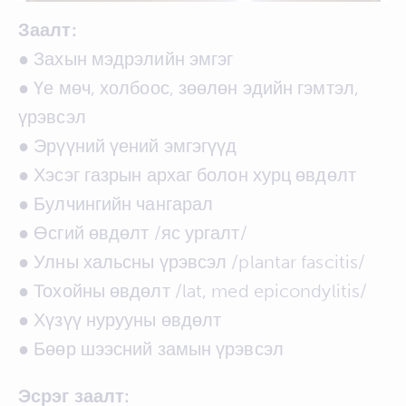
Заалт:
● Захын мэдрэлийн эмгэг
● Үе мөч, холбоос, зөөлөн эдийн гэмтэл,
үрэвсэл
● Эрүүний үений эмгэгүүд
● Хэсэг газрын архаг болон хурц өвдөлт
● Булчингийн чангарал
● Өсгий өвдөлт /яс ургалт/
● Улны хальсны үрэвсэл /plantar fascitis/
● Тохойны өвдөлт /lat, med epicondylitis/
● Хүзүү нурууны өвдөлт
● Бөөр шээсний замын үрэвсэл
Эсрэг заалт: