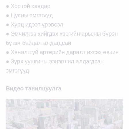
● Хортой хавдар
● Цусны эмгэгүүд
● Хурц идээт үрэвсэл
● Эмчилгээ хийгдэх хэсгийн арьсны бүрэн
бүтэн байдал алдагдсан
● Хяналтгүй артерийн даралт ихсэх өвчин
● Зүрх уушгины ээнэгшил алдагдсан
эмгэгүүд
Видео танилцуулга