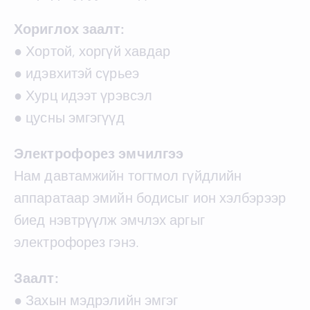
Хориглох заалт:
● Хортой, хоргүй хавдар
● идэвхитэй сүрьеэ
● Хурц идээт үрэвсэл
● цусны эмгэгүүд
Электрофорез эмчилгээ
Нам давтамжийн тогтмол гүйдлийн
аппаратаар эмийн бодисыг ион хэлбэрээр
биед нэвтрүүлж эмчлэх аргыг
электрофорез гэнэ.
Заалт:
● Захын мэдрэлийн эмгэг