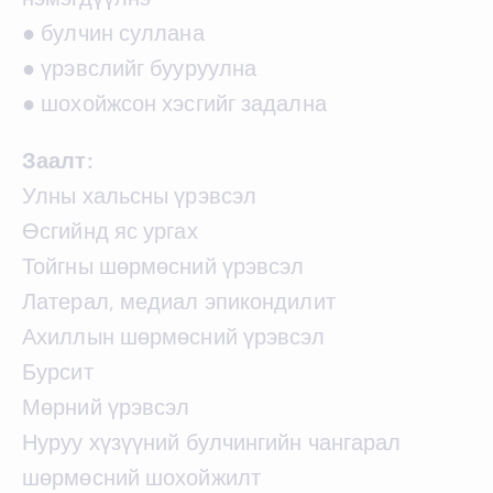
● булчин суллана
● үрэвслийг бууруулна
● шохойжсон хэсгийг задална
Заалт:
Улны хальсны үрэвсэл
Өсгийнд яс ургах
Тойгны шөрмөсний үрэвсэл
Латерал, медиал эпикондилит
Ахиллын шөрмөсний үрэвсэл
Бурсит
Мөрний үрэвсэл
Нуруу хүзүүний булчингийн чангарал
шөрмөсний шохойжилт