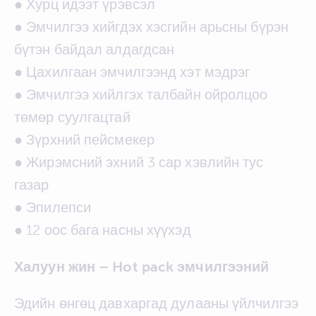
● Хурц идээт үрэвсэл
● Эмчилгээ хийгдэх хэсгийн арьсны бүрэн
бүтэн байдал алдагдсан
● Цахилгаан эмчилгээнд хэт мэдрэг
● Эмчилгээ хийлгэх талбайн ойролцоо
төмөр суулгацтай
● Зүрхний пейсмекер
● Жирэмсний эхний 3 сар хэвлийн тус
газар
● Эпилепси
● 12 оос бага насны хүүхэд
Халуун жин – Hot pack эмчилгээний
Эдийн өнгөц давхаргад дулааны үйлчилгээ