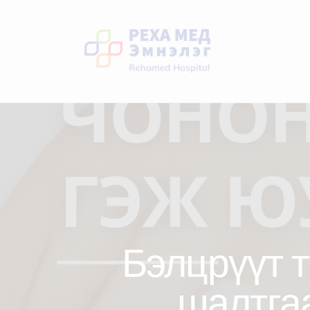
Бэлцрүүт 
шалтгаа