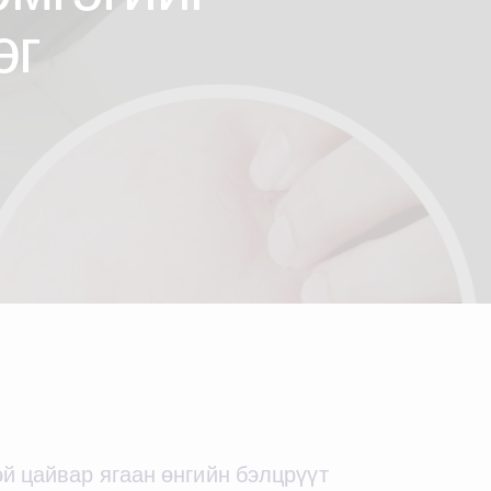
эг
эй цайвар ягаан өнгийн бэлцрүүт