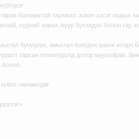
хүргэдэг
т гарах боломжтой тархмал эсвэл хэсэг газрыг х
тагнай, нүдний зовхи, нүүр бүхэлдээ болон гар 
мьсгал бучуурах, амьсгал боогдох шинж илэрч б
уралт гарсан тохиолдолд дотор муухайрах, бөө
 болно.
 зүйлс нөлөөлдөг.
рүүлэгч