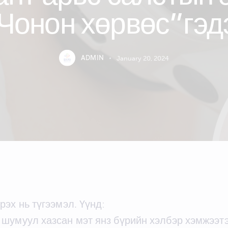
Чонон хөрвөс”гэд
ADMIN
January 20, 2024
эх нь түгээмэл. Үүнд:
, шумуул хазсан мэт янз бүрийн хэлбэр хэмжээт