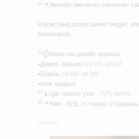
Эмчийн зөвлөсөн зөвлөгөөг са
Хэрэв танд дээрх шинж тэмдэг, зо
боломжтой.
Ажиллах цагийн хуваарь:
•Даваа-Баасан 09:00-18:00
•Бямба 09:00-16:00
•Ням амарна
Цаг товлох утас: 7575-0400
Хаяг: ХУД. 15 хороо, Стадион
See less