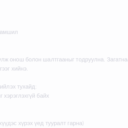
удамшил
үлж онош болон шалтгааныг тодруулна. Загатна
ээг хийнэ.
ийлэх тухайд:
г хэрэглэхгүй байх
үүдэс хүрэх үед тууралт гарна)