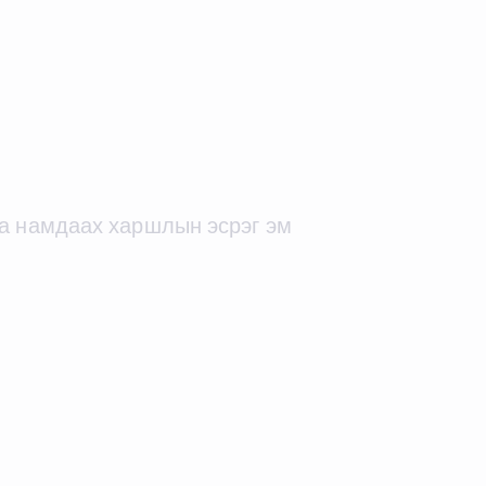
а намдаах харшлын эсрэг эм