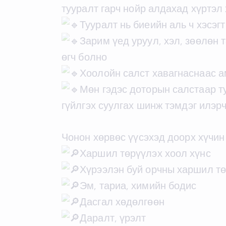
тууралт гарч нойр алдахад хүртэл 
Тууралт нь биеийн аль ч хэсэг
Зарим үед уруул, хэл, зөөлөн 
өгч болно
Хоолойн салст хавагнаснаас а
Мөн гэдэс доторын салстаар ту
гүйлгэх суулгах шинж тэмдэг илэрч
Чонон хөрвөс үүсэхэд доорх хүчин
Харшил төрүүлэх хоол хүнс
Хүрээлэн буй орчны харшил тө
Эм, тариа, химийн бодис
Дасгал хөдөлгөөн
Даралт, үрэлт