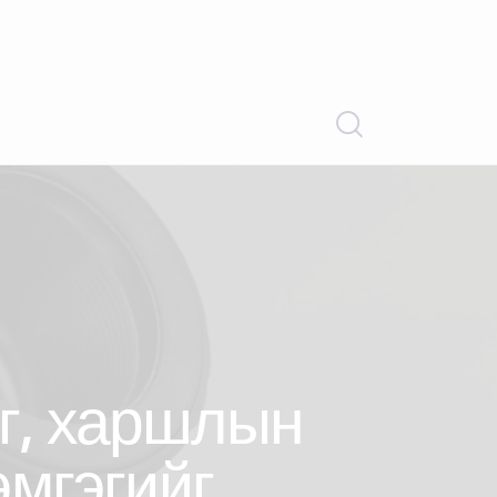
г, харшлын
эмгэгийг