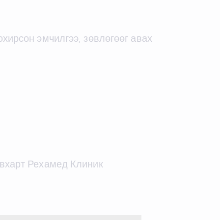
охирсон эмчилгээ, зөвлөгөөг авах
давхарт Рехамед Клиник