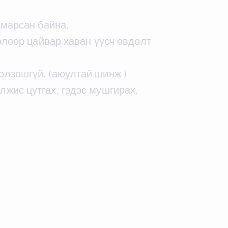
амарсан байна.
хөлөөр цайвар хаван үүсч өвдөлт
олзошгүй. (аюултай шинж )
лжис цутгах, гэдэс мушгирах,