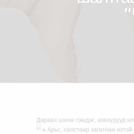
“
Дараах шинж тэмдэг, зовиурууд илр
Арьс, салстаар загатнаа ихтэй