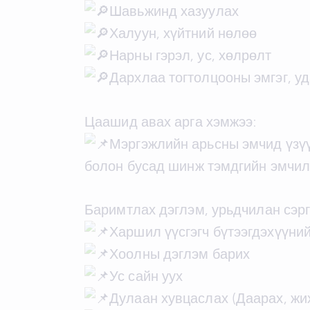
Шавьжинд хазуулах
Халуун, хүйтний нөлөө
Нарны гэрэл, ус, хөлрөлт
Дархлаа тогтолцооны эмгэг, 
Цаашид авах арга хэмжээ:
Мэргэжлийн арьсны эмчид үзү
болон бусад шинж тэмдгийн эмчилг
Баримтлах дэглэм, урьдчилан сэрг
Харшил үүсгэгч бүтээгдэхүүний
Хоолны дэглэм барих
Ус сайн уух
Дулаан хувцаслах (Даарах, жих