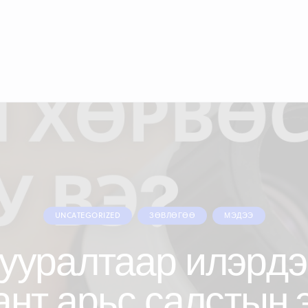
UNCATEGORIZED
ЗӨВЛӨГӨӨ
МЭДЭЭ
тууралтаар илэрдэ
нт арьс салстын 