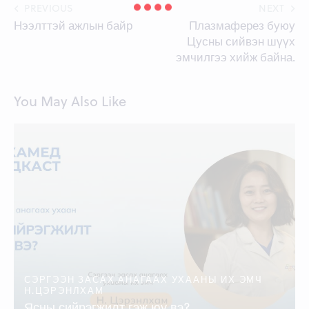
Post
PREVIOUS
NEXT
Нээлттэй ажлын байр
Плазмаферез буюу
navigation
Цусны сийвэн шүүх
эмчилгээ хийж байна.
You May Also Like
СЭРГЭЭН ЗАСАХ АНАГААХ УХААНЫ ИХ ЭМЧ
Н.ЦЭРЭНЛХАМ
Ясны сийрэгжилт гэж юу вэ?