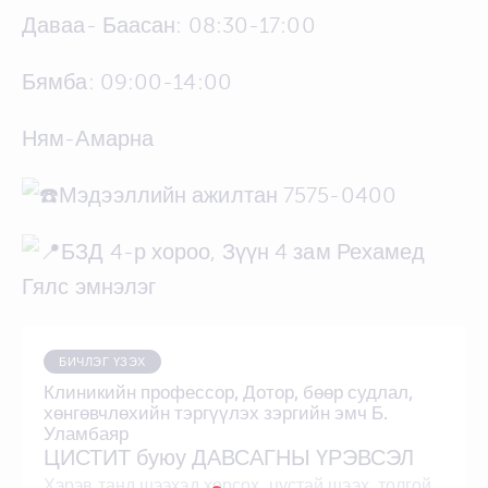
Даваа- Баасан: 08:30-17:00
Бямба: 09:00-14:00
Ням-Амарна
Мэдээллийн ажилтан 7575-0400
БЗД 4-р хороо, Зүүн 4 зам Рехамед
Гялс эмнэлэг
БИЧЛЭГ ҮЗЭХ
Клиникийн профессор, Дотор, бөөр судлал,
хөнгөвчлөхийн тэргүүлэх зэргийн эмч Б.
Уламбаяр
ЦИСТИТ буюу ДАВСАГНЫ ҮРЭВСЭЛ
Хэрэв танд шээхэд хорсох, цустай шээх, толгой