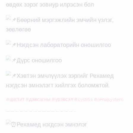
өвдөх зэрэг зовиур илрэсэн бол
Бөөрний мэргэжлийн эмчийн үзлэг,
зөвлөгөө
Нэгдсэн лабораторийн оношилгоо
Дүрс оношилгоо
Хэвтэн эмчлүүлэх зэргийг Рехамед
нэгдсэн эмнэлэгт хийлгэх боломжтой.
#цистит
#давсагны
#үрэвсэл
#cystitis
#renalsystem
———————————————–
Рехамед нэгдсэн эмнэлэг