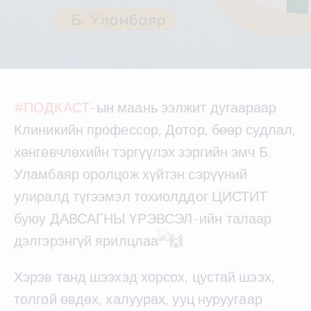
#ПОДКАСТ
-ын маань ээлжит дугаараар
Клиникийн профессор, Дотор, бөөр судлал,
хөнгөвчлөхийн тэргүүлэх зэргийн эмч Б.
Уламбаяр оролцож хүйтэн сэрүүний
улиралд түгээмэл тохиолддог ЦИСТИТ
буюу ДАВСАГНЫ ҮРЭВСЭЛ-ийн талаар
дэлгэрэнгүй ярилцлаа
Хэрэв танд шээхэд хорсох, цустай шээх,
толгой өвдөх, халуурах, ууц нуруугаар