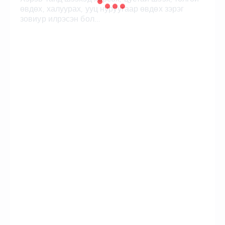
өвдөх, халуурах, ууц нуруугаар өвдөх зэрэг
зовиур илрэсэн бол…