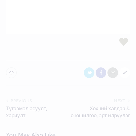
Post
PREVIOUS
NEXT
Түгээмэл асуулт,
Хөхний хавдар &
navigation
хариулт
оношилгоо, эрт илрүүлэг
You May Also Like