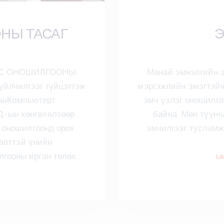
НЫ ТАСАГ
Э
ДҮРС ОНОШИЛГООНЫ
Манай эмнэлгийн э
үйлчилгээг гүйцэтгэж
мэргэжлийн эмэгтэйч
ранКомпьютерт
эмч үзлэг оношилго
-ын хөнгөлөлтөөр
байна. Мөн түүн
ношилгоонд орох
эмчилгээг тусламж
өлттэй үнийн
лгооны иргэн төлөх…
Li