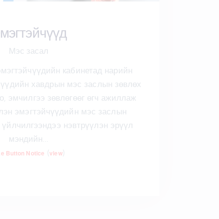
мэгтэйчүүд
Мэс засал
мэгтэйчүүдийн кабинетад нарийн
үүдийн хавдрын мэс заслын зөвлөх
о, эмчилгээ зөвлөгөөг өгч ажиллаж
члэн эмэгтэйчүүдийн мэс заслын
 үйлчилгээндээ нэвтрүүлэн эрүүл
мэндийн…
(
)
ke Button Notice
view