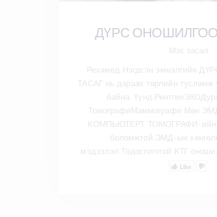
ДҮРС ОНОШИЛГОО
Мэс засал
Рехамед Нэгдсэн эмнэлгийн 
ТАСАГ нь дараах төрлийн тусламж 
байна. Үүнд:РентгенЭХОДу
ТомографиМаммографи Мөн ЭМД
КОМПЬЮТЕРТ ТОМОГРАФИ-ийн о
боломжтой.ЭМД-ын хөнгөл
мэдээлэл:Тодосгогчтой КТГ оноши
Like