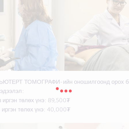
ЬЮТЕРТ ТОМОГРАФИ-ийн оношилгоонд орох б
эдээлэл:
 иргэн төлөх үнэ: 89,500₮
 иргэн төлөх үнэ: 40,000₮