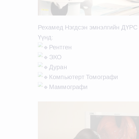
Рехамед Нэгдсэн эмнэлгийн ДҮРС
Үүнд:
Рентген
ЭХО
Дуран
Компьютерт Томографи
Маммографи