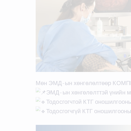
Мөн ЭМД-ын хөнгөлөлтөөр КОМП
ЭМД-ын хөнгөлөлттэй үнийн м
Тодосгогчтой КТГ оношилгооны
Тодосгогчгүй КТГ оношилгооны