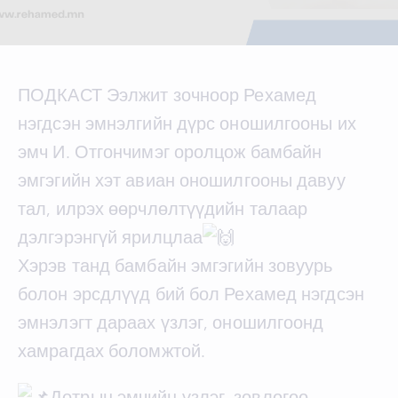
ПОДКАСТ Ээлжит зочноор Рехамед
нэгдсэн эмнэлгийн дүрс оношилгооны их
эмч И. Отгончимэг оролцож бамбайн
эмгэгийн хэт авиан оношилгооны давуу
тал, илрэх өөрчлөлтүүдийн талаар
дэлгэрэнгүй ярилцлаа
Хэрэв танд бамбайн эмгэгийн зовуурь
болон эрсдлүүд бий бол Рехамед нэгдсэн
эмнэлэгт дараах үзлэг, оношилгоонд
хамрагдах боломжтой.
Дотрын эмчийн үзлэг, зөвлөгөө