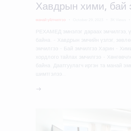
Хавдрын хими, бай 
манай үйлчилгээ
October 29, 2023
3K
Views
РЕХАМЕД эмнэлэг дараах эмчилгээ, ү
байна. - Хавдрын эмчийн үзлэг, зөвлө
эмчилгээ - Бай эмчилгээ Харин - Хими
хордлого тайлах эмчилгээ - Хөнгөвчл
байна. Даатгуулагч иргэн та манай э
шимтгэлээ…