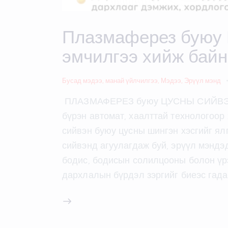
Плазмаферез буюу 
эмчилгээ хийж байн
Бусад мэдээ
,
манай үйлчилгээ
,
Мэдээ
,
Эрүүл мэнд
ПЛАЗМАФЕРЕЗ буюу ЦУСНЫ СИЙВЭН
бүрэн автомат, хаалттай технологоор
сийвэн буюу цусны шингэн хэсгийг ял
сийвэнд агуулагдаж буй, эрүүл мэндэд
бодис, бодисын солилцооны болон үрэ
дархлалын бүрдэл зэргийг биеэс гад