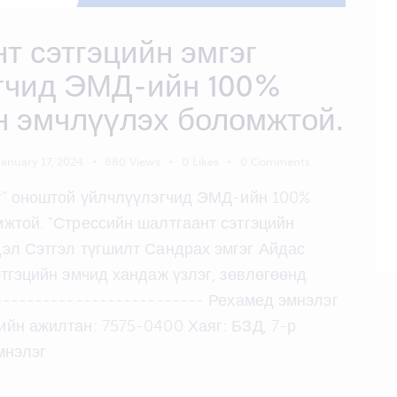
т сэтгэцийн эмгэг
гчид ЭМД-ийн 100%
н эмчлүүлэх боломжтой.
January 17, 2024
880
Views
0
Likes
0
Comments
эг" оноштой үйлчлүүлэгчид ЭМД-ийн 100%
жтой. "Стрессийн шалтгаант сэтгэцийн
эл Сэтгэл түгшилт Сандрах эмгэг Айдас
этгэцийн эмчид хандаж үзлэг, зөвлөгөөнд
-------------------------- Рехамед эмнэлэг
йн ажилтан: 7575-0400 Хаяг: БЗД, 7-р
мнэлэг