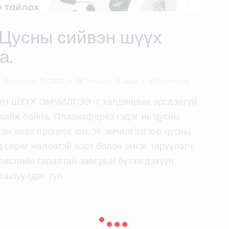
Цусны сийвэн шүүх
а.
December 25, 2023
2K
Views
0
Likes
0
Comments
 ШҮҮХ ЭМЧИЛГЭЭ-г халдварын эрсдэлгүй
 хийж байна. Плазмаферез гэдэг нь цусны
ган авах процесс юм. Уг эмчилгээгээр цусны
 сөрөг нөлөөтэй хорт болон эмгэг төрүүлэгч
вслийн гаралтай завсрын бүтээгдэхүүн,
агшлуулдаг тул…