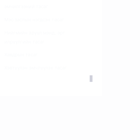
эмчилгээний тасаг
Мэс заслын нэгдсэн тасаг
Нийгмийн эрүүл мэнд, эрт
илрүүлгийн тасаг
Хавдрын тасаг
Хэвтүүлэн эмчлүүлэх тасаг