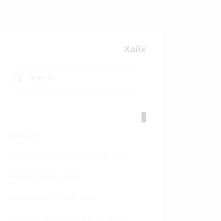
Хайх
Search
for:
Удирдлага
Сэргээн засах эмчилгээний тасаг
Амбулаторийн тасаг
Дүрс оношилгооны тасаг
Хагалгаа, мэдээгүйжүүлэг, эрчимт