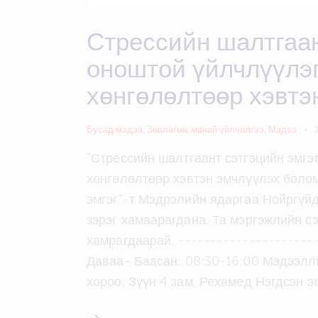
Стрессийн шалтгаан
оноштой үйлчлүүлэ
хөнгөлөлтөөр хэвтэ
Бусад мэдээ
,
Зөвлөгөө
,
манай үйлчилгээ
,
Мэдээ
"Стрессийн шалтгаант сэтгэцийн эмг
хөнгөлөлтөөр хэвтэн эмчлүүлэх болом
эмгэг"-т Мэдрэлийн ядаргаа Нойргүйд
зэрэг хамаарагдана. Та мэргэжлийн с
хамрагдаарай. ---------------------
Даваа- Баасан: 08:30-16:00 Мэдээлли
хороо, Зүүн 4 зам, Рехамед Нэгдсэн э