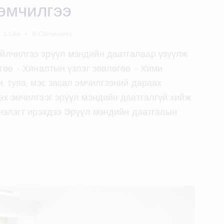
эмчилгээ
1
Like
0
Comments
йлчилгээ эрүүл мэндийн даатгалаар үзүүлж
гөө - Хяналтын үзлэг зөвлөгөө - Хими
, туяа, мэс засал эмчилгээний дараах
өх эмчилгээг эрүүл мэндийн даатгалгүй хийж
мнэлэгт ирэхдээ Эрүүл мэндийн даатгалын