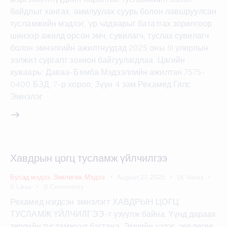
байдлыг хангах, амилуулах суурь болон лавшруулсан
тусламжийн мэдлэг, ур чадварыг бататгах зорилгоор
шинээр ажилд орсон эмч, сувилагч, туслах сувилагч
болон эмнэлгийн ажилтнуудад 2025 оны III улирлын
ээлжит сургалт зохион байгуулагдлаа. Цагийн
хуваарь: Даваа-Бямба Мэдээллийн ажилтан 7575-
0400 БЗД. 7-р хороо, Зүүн 4 зам Рехамед Гялс
Эмнэлэг
Хавдрын цогц тусламж үйлчилгээ
Бусад мэдээ
,
Зөвлөгөө
,
Мэдээ
August 27, 2025
1K
Views
0
Likes
0
Comments
Рехамед нэгдсэн эмнэлэгт ХАВДРЫН ЦОГЦ
ТУСЛАМЖ ҮЙЛЧИЛГЭЭ-г үзүүлж байна. Үүнд дараах
төрлийн тусламжууд багтана. Эмчийн үзлэг, зөвлөгөө