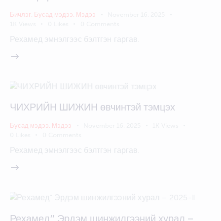
Бичлэг
,
Бусад мэдээ
,
Мэдээ
November 16, 2025
1K
Views
0
Likes
0
Comments
Рехамед эмнэлгээс бэлтгэн гаргав.
ЧИХРИЙН ШИЖИН өвчинтэй тэмцэх
Бусад мэдээ
,
Мэдээ
November 16, 2025
1K
Views
0
Likes
0
Comments
Рехамед эмнэлгээс бэлтгэн гаргав.
Рехамед” Эрдэм шинжилгээний хурал –