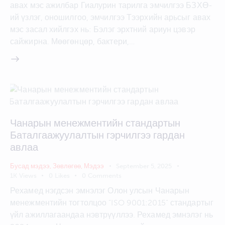
авах мэс ажилбар Гиалурин тарилга эмчилгээ БЗХӨ-
ий үзлэг, оношилгоо, эмчилгээ Тээрхийн арьсыг авах
мэс засал хийлгэх нь: Бэлэг эрхтний ариун цэвэр
сайжирна. Мөөгөнцөр, бактери,…
Чанарын менежментийн стандартын
Баталгаажуулалтын гэрчилгээ гардан
авлаа
Бусад мэдээ
,
Зөвлөгөө
,
Мэдээ
September 5, 2025
1K
Views
0
Likes
0
Comments
Рехамед нэгдсэн эмнэлэг Олон улсын Чанарын
менежментийн тогтолцоо "ISO 9001:2015" стандартыг
үйл ажиллагаандаа нэвтрүүллээ. Рехамед эмнэлэг нь