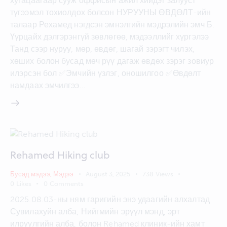
хугацаагаар сууж оффисын ажил хийдэг залууст
түгээмэл тохиолдох болсон НУРУУНЫ ӨВДӨЛТ-ийн
талаар Рехамед нэгдсэн эмнэлгийн мэдрэлийн эмч Б.
Үүрцайх дэлгэрэнгүй зөвлөгөө, мэдээллийг хүргэлээ
Танд сээр нуруу, мөр, өвдөг, шагай зэрэгт чилэх,
хөших болон бусад мөч рүү дагаж өвдөх зэрэг зовиур
илэрсэн бол ✅Эмчийн үзлэг, оношилгоо ✅Өвдөлт
намдаах эмчилгээ…
Rehamed Hiking club
Бусад мэдээ
,
Мэдээ
August 3, 2025
738
Views
0
Likes
0
Comments
2025.08.03-ны ням гаригийн энэ удаагийн алхалтад
Сувилахуйн алба, Нийгмийн эрүүл мэнд, эрт
илрүүлгийн алба, болон Rehamed клиник-ийн хамт