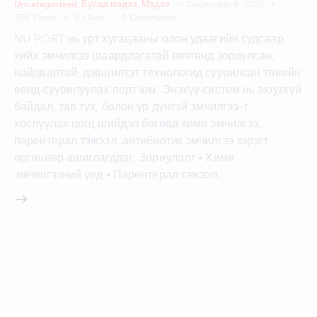
Uncategorized
,
Бусад мэдээ
,
Мэдээ
December 9, 2025
556
Views
0
Likes
0
Comments
NU PORT нь урт хугацааны олон удаагийн судсаар
хийх эмчилгээ шаардлагатай өвчтөнд зориулсан,
найдвартай, дэвшилтэт технологид суурилсан төвийн
венд суурилуулах порт юм. Энэхүү систем нь аюулгүй
байдал, тав тух, болон үр дүнтэй эмчилгээ-г
хослуулах цогц шийдэл бөгөөд хими эмчилгээ,
парентерал тэжээл, антибиотик эмчилгээ зэрэгт
өргөнөөр ашиглагддаг. Зориулалт • Хими
эмчилгээний үед • Парентерал тэжээл…