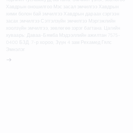
Хавдрын оношилгоо Мэс засал эмчилгээ Хавдрын
хими болон бай эмчилгээ Хавдрын дараах сэргээн
засах эмчилгээ Сэтгэлзүйн эмчилгээ Мэргэжлийн
хоолзүйн эмчилгээ, зөвлөгөө зэрэг багтана. Цагийн
хуваарь: Даваа-Бямба Мэдээллийн ажилтан 7575-
0400 БЗД. 7-р хороо, Зүүн 4 зам Рехамед Гялс
Эмнэлэг