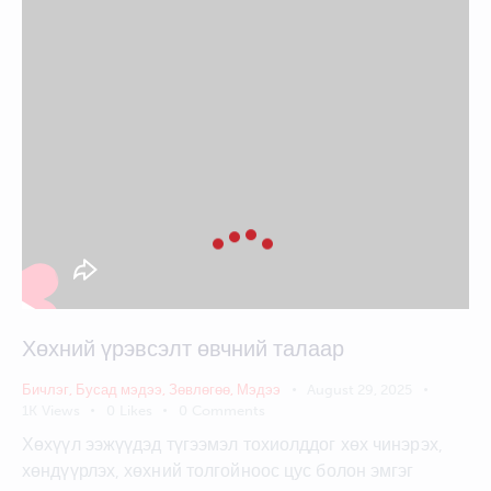
Хөхний үрэвсэлт өвчний талаар
Бичлэг
,
Бусад мэдээ
,
Зөвлөгөө
,
Мэдээ
August 29, 2025
1K
Views
0
Likes
0
Comments
Хөхүүл ээжүүдэд түгээмэл тохиолддог хөх чинэрэх,
хөндүүрлэх, хөхний толгойноос цус болон эмгэг