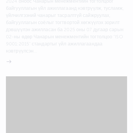
2024 оноос Чанарын менежментийн тогтолцоог
байгууллагын үйл ажиллагаанд нэвтрүүлж, тусламж,
үйлчилгээний чанарыг тасралтгүй сайжруулах,
байгууллагын соёлыг тогтвортой хөгжүүлэх зорилт
дэвшүүлэн ажилласан ба 2025 оны 07 дугаар сарын
02-ны өдөр Чанарын менежментийн тогтолцоо "ISO
9001:2015" стандартыг үйл ажиллагаандаа
нэвтрүүлсэн…