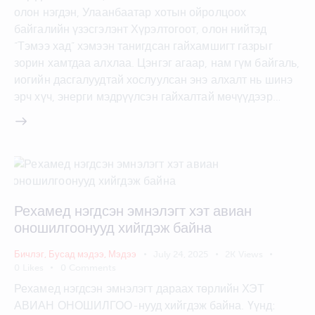
олон нэгдэн, Улаанбаатар хотын ойролцоох
байгалийн үзэсгэлэнт Хүрэлтогоот, олон нийтэд
“Тэмээ хад” хэмээн танигдсан гайхамшигт газрыг
зорин хамтдаа алхлаа. Цэнгэг агаар, нам гүм байгаль,
иогийн дасгалуудтай хослуулсан энэ алхалт нь шинэ
эрч хүч, энерги мэдрүүлсэн гайхалтай мөчүүдээр…
Рехамед нэгдсэн эмнэлэгт хэт авиан
оношилгоонууд хийгдэж байна
Бичлэг
,
Бусад мэдээ
,
Мэдээ
July 24, 2025
2K
Views
0
Likes
0
Comments
Рехамед нэгдсэн эмнэлэгт дараах төрлийн ХЭТ
АВИАН ОНОШИЛГОО-нууд хийгдэж байна. Үүнд: