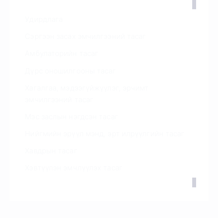
Удирдлага
Сэргээн засах эмчилгээний тасаг
Амбулаторийн тасаг
Дүрс оношилгооны тасаг
Хагалгаа, мэдээгүйжүүлэг, эрчимт
эмчилгээний тасаг
Мэс заслын нэгдсэн тасаг
Нийгмийн эрүүл мэнд, эрт илрүүлгийн тасаг
Хавдрын тасаг
Хэвтүүлэн эмчлүүлэх тасаг