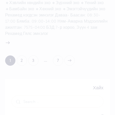
🔹Хэвлийн хөндийн эхо 🔹Зүрхний эхо 🔹Үений эхо
🔹Бамбайн эхо 🔹Хөхний эхо 🔹Эмэгтэйчүүдийн эхо
Рехамед нэгдсэн эмнэлэг Даваа- Баасан: 08:30-
17:00 Бямба: 09:00-14:00 Ням-Амарна Мэдээллийн
ажилтан: 7575-0400 БЗД 7-р хороо, Зүүн 4 зам
Рехамед Гялс эмнэлэг
Posts
…
Page
1
Page
2
Page
3
>
Page
7
pagination
Хайх
Search
for: