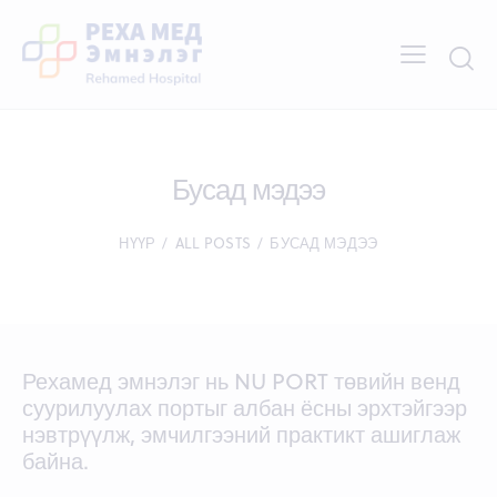
Бусад мэдээ
НҮҮР
ALL POSTS
БУСАД МЭДЭЭ
Рехамед эмнэлэг нь NU PORT төвийн венд
суурилуулах портыг албан ёсны эрхтэйгээр
нэвтрүүлж, эмчилгээний практикт ашиглаж
байна.