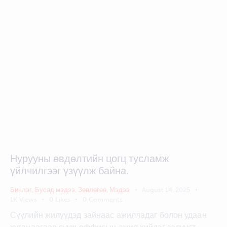
Нурууны өвдөлтийн цогц тусламж
үйлчилгээг үзүүлж байна.
Бичлэг
,
Бусад мэдээ
,
Зөвлөгөө
,
Мэдээ
August 14, 2025
1K
Views
0
Likes
0
Comments
Сүүлийн жилүүдэд зайнаас ажилладаг болон удаан