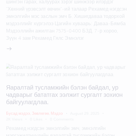
шингэн гарах, халуурах зэрэг шинжээр илэрдэг
"Хөхний үрэвсэлт өвчин"-ий талаар Рехамед нэгдсэн
эмнэлгийн мэс заслын эмч Б. Хишигдаваа тодорхой
мэдээллийг хүргэлээ Цагийн хуваарь: Даваа-Бямба
Мэдээллийн ажилтан 7575-0400 БЗД. 7-р хороо,
Зүүн 4 зам Рехамед Гялс Эмнэлэг
Яаралтай тусламжийн бэлэн байдал, ур
чадварыг бататгах ээлжит сургалт зохион
байгуулагдлаа.
Бусад мэдээ
,
Зөвлөгөө
,
Мэдээ
August 29, 2025
2K
Views
0
Likes
0
Comments
Рехамед нэгдсэн эмнэлгийн эмч, эмнэлгийн
мэргэжилтнүүдийн яаралтай тусламжийн бэлэн