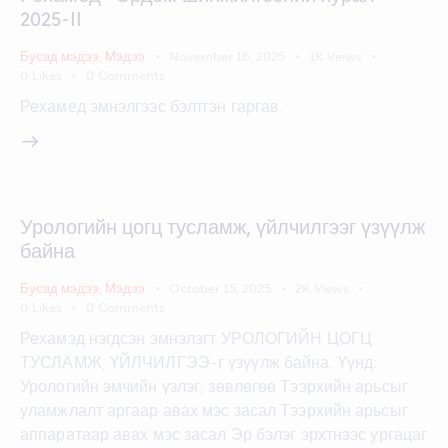
2025-II
Бусад мэдээ
,
Мэдээ
November 16, 2025
1K
Views
0
Likes
0
Comments
Рехамед эмнэлгээс бэлтгэн гаргав.
Урологийн цогц тусламж, үйлчилгээг үзүүлж
байна
Бусад мэдээ
,
Мэдээ
October 15, 2025
2K
Views
0
Likes
0
Comments
Рехамэд нэгдсэн эмнэлэгт УРОЛОГИЙН ЦОГЦ
ТУСЛАМЖ, ҮЙЛЧИЛГЭЭ-г үзүүлж байна. Үүнд:
Урологийн эмчийн үзлэг, зөвлөгөө Тээрхийн арьсыг
уламжлалт аргаар авах мэс засал Тээрхийн арьсыг
аппаратаар авах мэс засал Эр бэлэг эрхтнээс ургацаг