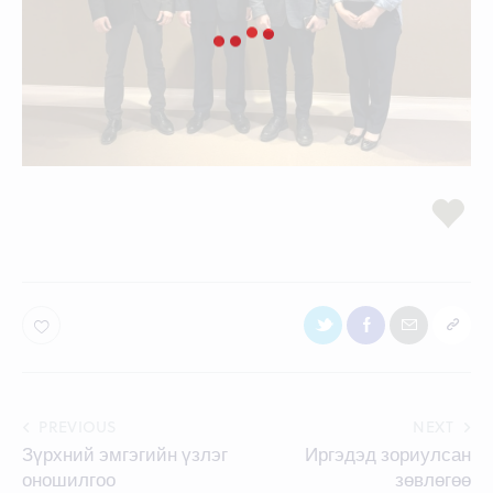
Post
PREVIOUS
NEXT
Зүрхний эмгэгийн үзлэг
Иргэдэд зориулсан
navigation
оношилгоо
зөвлөгөө