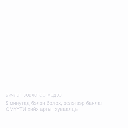
БИЧЛЭГ
,
ЗӨВЛӨГӨӨ
,
МЭДЭЭ
5 минутад бэлэн болох, эслэгээр баялаг
СМҮҮТИ хийх аргыг хуваалцъ