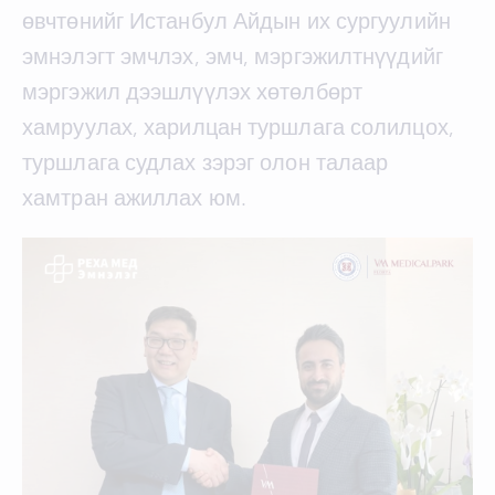
өвчтөнийг Истанбул Айдын их сургуулийн
эмнэлэгт эмчлэх, эмч, мэргэжилтнүүдийг
мэргэжил дээшлүүлэх хөтөлбөрт
хамруулах, харилцан туршлага солилцох,
туршлага судлах зэрэг олон талаар
хамтран ажиллах юм.