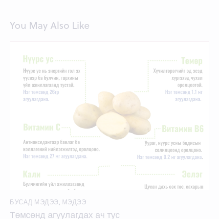
You May Also Like
БУСАД МЭДЭЭ
,
МЭДЭЭ
Төмсөнд агуулагдах ач тус