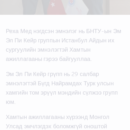
Реха Мед нэгдсэн эмнэлэг нь БНТУ-ын Эм
Эл Пи Кейр группын Истанбул Айдын их
сургуулийн эмнэлэгтэй Хамтын
ажиллагааны гэрээ байгууллаа.
Эм Эл Пи Кейр грүпп нь 29 салбар
эмнэлэгтэй Бүгд Найрамдах Турк улсын
хамгийн том эрүүл мэндийн сүлжээ групп
юм.
Хамтын ажиллагааны хүрээнд Монгол
Улсад эмчлэгдэх боломжгүй оноштой