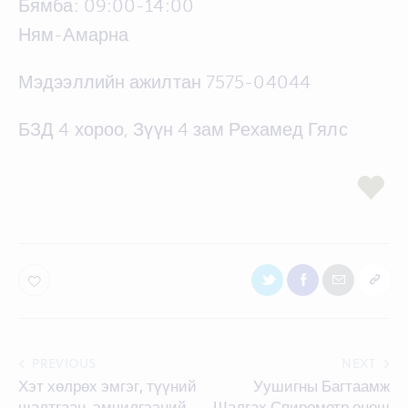
Бямба: 09:00-14:00
Ням-Амарна
Мэдээллийн ажилтан 7575-04044
БЗД 4 хороо, Зүүн 4 зам Рехамед Гялс
Post
PREVIOUS
NEXT
Хэт хөлрөх эмгэг, түүний
Уушигны Багтаамж
navigation
шалтгаан, эмчилгээний
Шалгах Спирометр онош