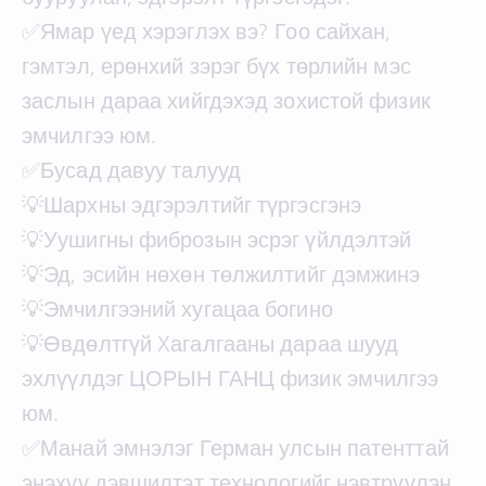
✅Ямар үед хэрэглэх вэ? Гоо сайхан,
гэмтэл, ерөнхий зэрэг бүх төрлийн мэс
заслын дараа хийгдэхэд зохистой физик
эмчилгээ юм.
✅Бусад давуу талууд
💡Шархны эдгэрэлтийг түргэсгэнэ
💡Уушигны фиброзын эсрэг үйлдэлтэй
💡Эд, эсийн нөхөн төлжилтийг дэмжинэ
💡Эмчилгээний хугацаа богино
💡Өвдөлтгүй Xагалгааны дараа шууд
эхлүүлдэг ЦОРЫН ГАНЦ физик эмчилгээ
юм.
✅Манай эмнэлэг Герман улсын патенттай
энэхүү дэвшилтэт технологийг нэвтрүүлэн