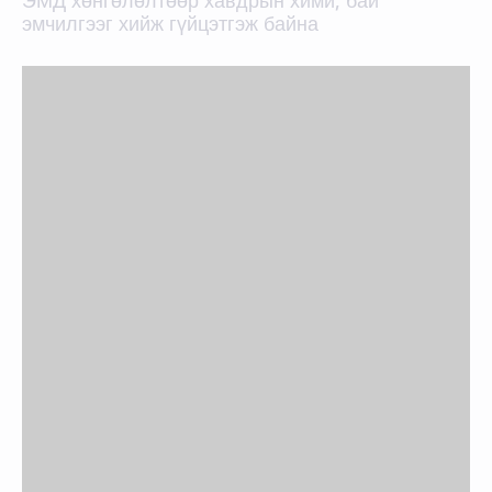
ЭМД хөнгөлөлтөөр хавдрын хими, бай
эмчилгээг хийж гүйцэтгэж байна