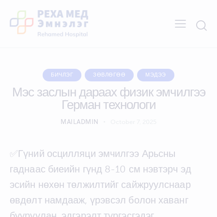
БИЧЛЭГ
ЗӨВЛӨГӨӨ
МЭДЭЭ
Мэс заслын дараах физик эмчилгээ
Герман технологи
MAILADMIN
October 7, 2025
✅Гүний осцилляци эмчилгээ Арьсны
гаднаас биеийн гүнд 8-10 см нэвтэрч эд
эсийн нөхөн төлжилтийг сайжруулснаар
өвдөлт намдааж, үрэвсэл болон хаванг
бууруулан, эдгэрэлт түргэсгэдэг.