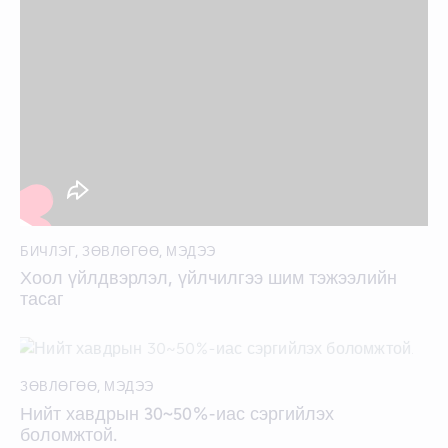
БИЧЛЭГ
,
ЗӨВЛӨГӨӨ
,
МЭДЭЭ
Хоол үйлдвэрлэл, үйлчилгээ шим тэжээлийн
тасаг
ЗӨВЛӨГӨӨ
,
МЭДЭЭ
Нийт хавдрын 30~50%-иас сэргийлэх
боломжтой.