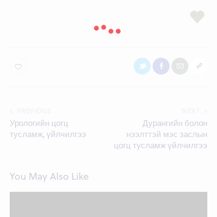
Post
PREVIOUS
NEXT
Урологийн цогц
Дурангийн болон
navigation
тусламж, үйлчилгээ
нээлттэй мэс заслын
цогц тусламж үйлчилгээ
You May Also Like