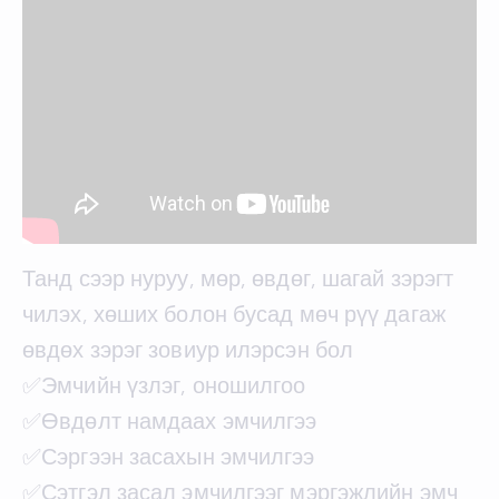
Танд сээр нуруу, мөр, өвдөг, шагай зэрэгт
чилэх, хөших болон бусад мөч рүү дагаж
өвдөх зэрэг зовиур илэрсэн бол
✅Эмчийн үзлэг, оношилгоо
✅Өвдөлт намдаах эмчилгээ
✅Сэргээн засахын эмчилгээ
✅Сэтгэл засал эмчилгээг мэргэжлийн эмч