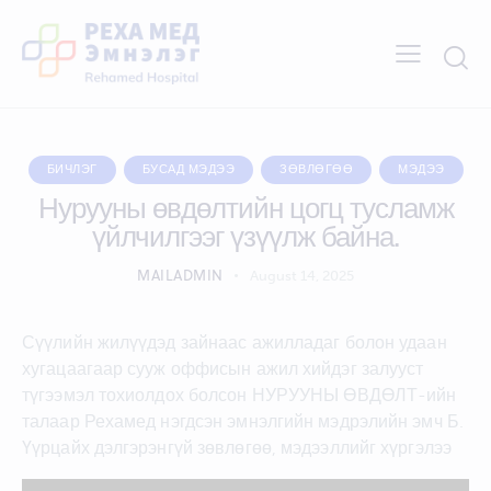
БИЧЛЭГ
БУСАД МЭДЭЭ
ЗӨВЛӨГӨӨ
МЭДЭЭ
Нурууны өвдөлтийн цогц тусламж
үйлчилгээг үзүүлж байна.
MAILADMIN
August 14, 2025
Сүүлийн жилүүдэд зайнаас ажилладаг болон удаан
хугацаагаар сууж оффисын ажил хийдэг залууст
түгээмэл тохиолдох болсон НУРУУНЫ ӨВДӨЛТ-ийн
талаар Рехамед нэгдсэн эмнэлгийн мэдрэлийн эмч Б.
Үүрцайх дэлгэрэнгүй зөвлөгөө, мэдээллийг хүргэлээ