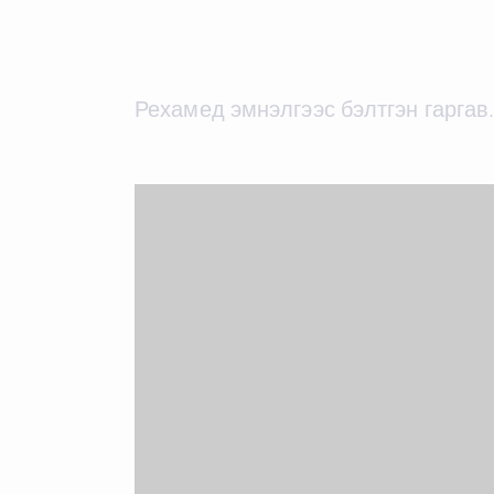
Рехамед эмнэлгээс бэлтгэн гаргав