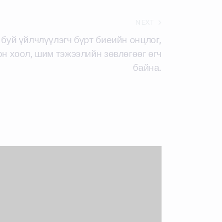
NEXT
буй үйлчлүүлэгч бүрт биеийн онцлог,
н хоол, шим тэжээлийн зөвлөгөөг өгч
байна.