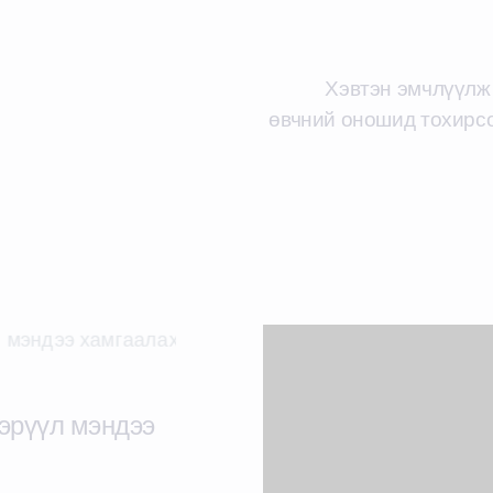
Хэвтэн эмчлүүлж 
өвчний оношид тохирсо
 эрүүл мэндээ