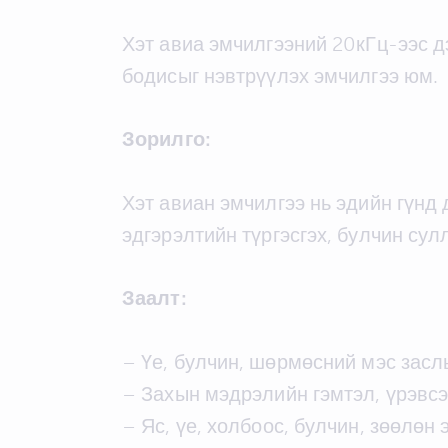
Хэт авиа эмчилгээний 20кГц-ээс д
бодисыг нэвтрүүлэх эмчилгээ юм.
Зорилго:
Хэт авиан эмчилгээ нь эдийн гүнд
эдгэрэлтийн түргэсгэх, булчин сул
Заалт:
– Үе, булчин, шөрмөсний мэс зас
– Захын мэдрэлийн гэмтэл, үрэвс
– Яс, үе, холбоос, булчин, зөөлөн 