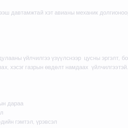
ээш давтамжтай хэт авианы механик долгионоор
 дулааны үйлчилгээ үзүүлснээр цусны эргэлт, б
лах, хэсэг газрын өвдөлт намдаах үйлчилгээтэй
лын дараа
эл
эдийн гэмтэл, үрэвсэл