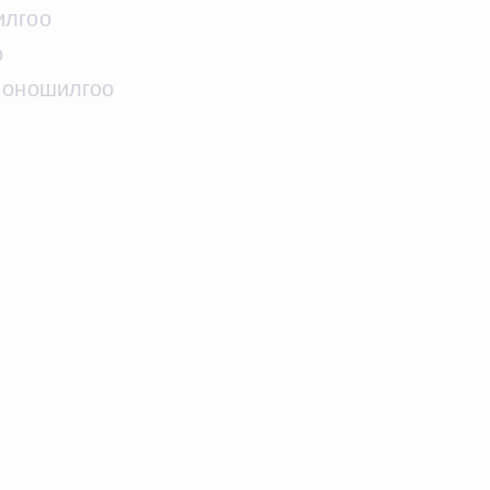
илгоо
о
 оношилгоо