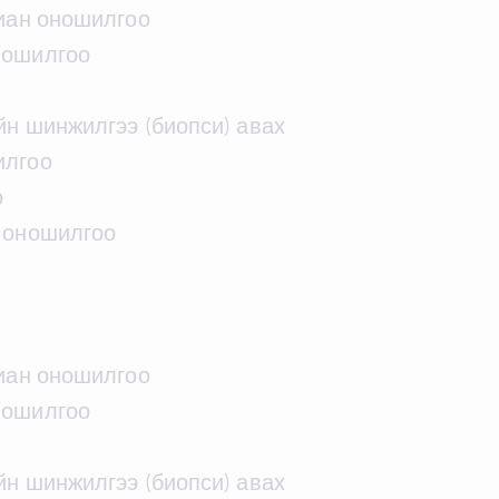
виан оношилгоо
ношилгоо
йн шинжилгээ (биопси) авах
илгоо
о
 оношилгоо
виан оношилгоо
ношилгоо
йн шинжилгээ (биопси) авах