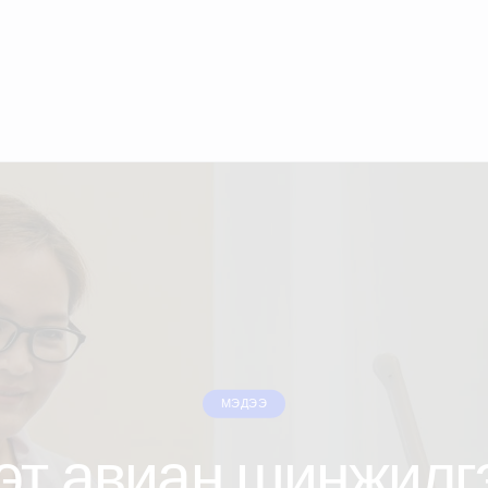
МЭДЭЭ
эт авиан шинжилг