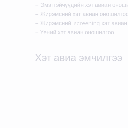
– Эмэгтэйчүүдийн хэт авиан онош
– Жирэмсний хэт авиан оношилго
– Жирэмсний screening хэт авиан
– Үений хэт авиан оношилгоо
Хэт авиа эмчилгээ