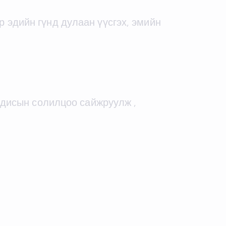
 эдийн гүнд дулаан үүсгэх, эмийн
одисын солилцоо сайжруулж ,
.