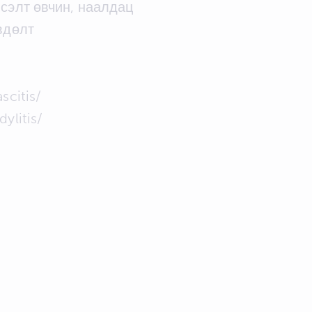
всэлт өвчин, наалдац
вдөлт
scitis/
ylitis/