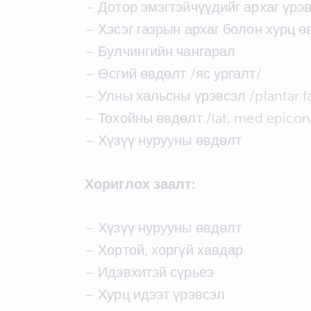
– Дотор эмэгтэйчүүдийг архаг үрэ
– Хэсэг газрын архаг болон хурц ө
– Булчингийн чангарал
– Өсгий өвдөлт /яс ургалт/
– Улны хальсны үрэвсэл /plantar fa
– Тохойны өвдөлт /lat, med epicond
– Хүзүү нурууны өвдөлт
Хориглох заалт:
– Хүзүү нурууны өвдөлт
– Хортой, хоргүй хавдар
– Идэвхитэй сүрьеэ
– Хурц идээт үрэвсэл