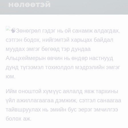
Зөнөгрөл гэдэг нь ой санамж алдагдах,
сэтгэн бодох, нийгэмтэй харьцах байдал
муудах эмгэг бөгөөд тэр дундаа
Альцхеймерын өвчин нь өндөр настнууд
дунд түгээмэл тохиолдол мэдрэлийн эмгэг
юм.
Ийм оноштой хүмүүс аялалд явж тархины
үйл ажиллагаагаа дэмжиж, сэтгэл санаагаа
тайвшруулах нь эмийн бус эерэг эмчилгээ
болох аж.