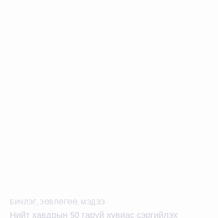
БИЧЛЭГ
,
ЗӨВЛӨГӨӨ
,
МЭДЭЭ
Нийт хавдрын 50 гаруй хувиас сэргийлэх