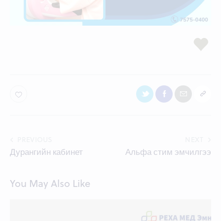
Post
PREVIOUS
NEXT
Дурангийн кабинет
Альфа стим эмчилгээ
navigation
You May Also Like