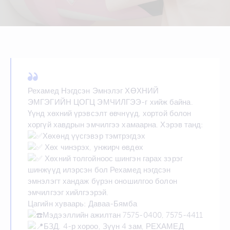
Рехамед Нэгдсэн Эмнэлэг ХӨХНИЙ
ЭМГЭГИЙН ЦОГЦ ЭМЧИЛГЭЭ-г хийж байна.
Үүнд хөхний үрэвсэлт өвчнүүд, хортой болон
хоргүй хавдрын эмчилгээ хамаарна. Хэрэв танд:
Хөхөнд үүсгэвэр тэмтрэгдэх
Хөх чинэрэх, унжирч өвдөх
Хөхний толгойноос шингэн гарах зэрэг
шинжүүд илэрсэн бол Рехамед нэгдсэн
эмнэлэгт хандаж бүрэн оношилгоо болон
эмчилгээг хийлгээрэй.
Цагийн хуваарь: Даваа-Бямба
Мэдээллийн ажилтан 7575-0400, 7575-4411
БЗД. 4-р хороо, Зүүн 4 зам, РЕХАМЕД