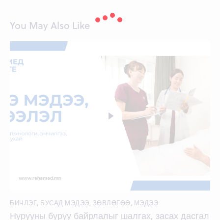
You May Also Like
БИЧЛЭГ
,
БУСАД МЭДЭЭ
,
ЗӨВЛӨГӨӨ
,
МЭДЭЭ
Нурууны буруу байрлалыг шалгах, засах дасгал