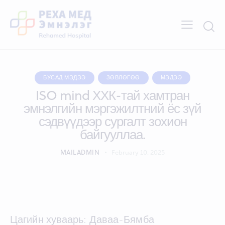
БУСАД МЭДЭЭ
ЗӨВЛӨГӨӨ
МЭДЭЭ
ISO mind ХХК-тай хамтран
эмнэлгийн мэргэжилтний ёс зүй
сэдвүүдээр сургалт зохион
байгууллаа.
MAILADMIN
February 10, 2025
Цагийн хуваарь: Даваа-Бямба