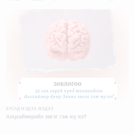
БУСАД МЭДЭЭ
,
МЭДЭЭ
Алцхаймерийн эмгэг гэж юу вэ?