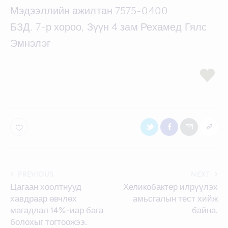
Мэдээллийн ажилтан 7575-0400
БЗД. 7-р хороо, Зүүн 4 зам Рехамед Гялс
Эмнэлэг
Post
PREVIOUS
NEXT
Цагаан хоолтнууд
Хеликобактер илрүүлэх
navigation
хавдраар өвчлөх
амьсгалын тест хийж
магадлал 14%-иар бага
байна.
болохыг тогтоожээ.