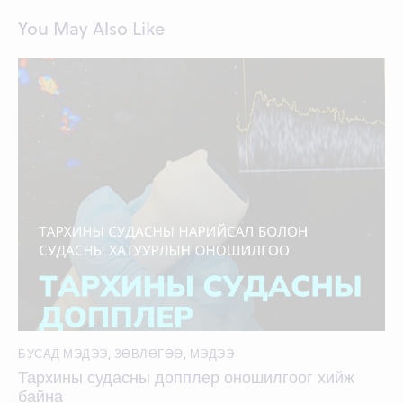
You May Also Like
БУСАД МЭДЭЭ
,
ЗӨВЛӨГӨӨ
,
МЭДЭЭ
Тархины судасны допплер оношилгоог хийж
байна