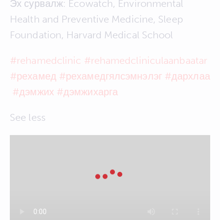
Эх сурвалж: Ecowatch, Environmental
Health and Preventive Medicine, Sleep
Foundation, Harvard Medical School
#rehamedclinic
#rehamedcliniculaanbaatar
#рехамед
#рехамедгялсэмнэлэг
#дархлаа
#дэмжих
#дэмжихарга
See less