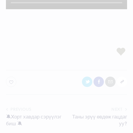
Post
PREVIOUS
NEXT
🔕Xорт хавдар сэрүүлэг
Таны эрүү өвдөж гацдаг
navigation
биш 🔕
уу?