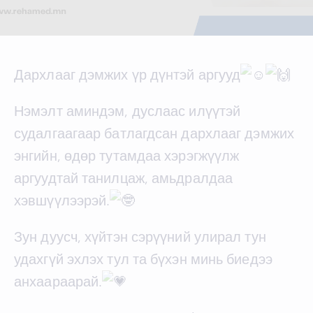
Дархлааг дэмжих үр дүнтэй аргууд
Нэмэлт аминдэм, дуслаас илүүтэй
судалгаагаар батлагдсан дархлааг дэмжих
энгийн, өдөр тутамдаа хэрэгжүүлж
аргуудтай танилцаж, амьдралдаа
хэвшүүлээрэй.
Зун дуусч, хүйтэн сэрүүний улирал тун
удахгүй эхлэх тул та бүхэн минь биедээ
анхаараарай.