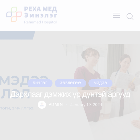
БИЧЛЭГ
ЗӨВЛӨГӨӨ
МЭДЭЭ
Дархлааг дэмжих үр дүнтэй аргууд
ADMIN
January 19, 2024