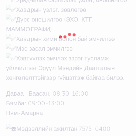
Хавдрын үзлэг, зөвлөгөө
Дүрс оношилгоо (ЭХО, КТГ,
МАММОГРАФИ)
Хавдрын хими болон бай эмчилгээ
Мэс засал эмчилгээ
Хэвтүүлэх эмчлэх зэрэг тусламж
үйлчилгээг Эрүүл Мэндийн Даатгалын
хөнгөлөлттэйгээр гүйцэтгэж байгаа билээ.
Даваа- Баасан: 08:30-16:00
Бямба: 09:00-13:00
Ням-Амарна
Мэдээллийн ажилтан 7575-0400