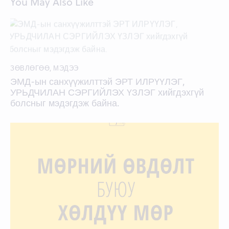
You May Also Like
ЗӨВЛӨГӨӨ
,
МЭДЭЭ
ЭМД-ын санхүүжилттэй ЭРТ ИЛРҮҮЛЭГ,
УРЬДЧИЛАН СЭРГИЙЛЭХ ҮЗЛЭГ хийгдэхгүй
болсныг мэдэгдэж байна.