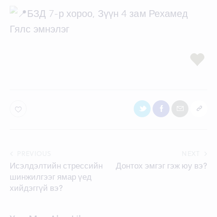
БЗД 7-р хороо, Зүүн 4 зам Рехамед
Гялс эмнэлэг
Post
PREVIOUS
NEXT
Исэлдэлтийн стрессийн
Донтох эмгэг гэж юу вэ?
navigation
шинжилгээг ямар үед
хийдэггүй вэ?