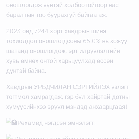
оношлогдож үүнтэй холбоотойгоор нас
баралтын тоо буурахгүй байгаа аж.
2023
онд 7244 хорт хавдрын шинэ
тохиолдол оношлогдсоны 65.0% нь хожуу
шатанд оношлогдож, эрт илрүүлэлтийн
хувь өмнөх онтой харьцуулхад өссөн
дүнтэй байна.
Хавдрын УРЬДЧИЛАН СЭРГИЙЛЭХ үзлэгт
тогтмол хамрагдаж, гэр бүл хайртай дотны
хүмүүсийнхээ эрүүл мэндэд анхаарцгаая!
Рехамед нэгдсэн эмнэлэгт:
Урьдчилан сэргийлэх үзлэг, оношилгоо