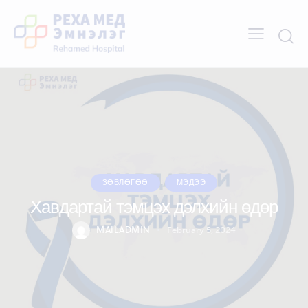
ЗӨВЛӨГӨӨ
МЭДЭЭ
Хавдартай тэмцэх дэлхийн өдөр
MAILADMIN
February 5, 2024