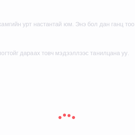
хамгийн урт настантай юм. Энэ бол дан ганц то
логтойг дараах товч мэдээллээс танилцана уу.