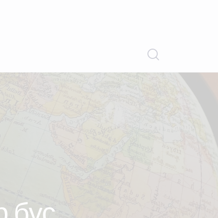
р бүс