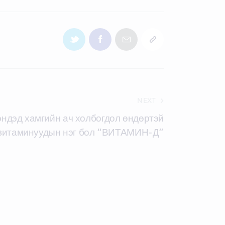
NEXT
эндэд хамгийн ач холбогдол өндөртэй
витаминуудын нэг бол “ВИТАМИН-Д”