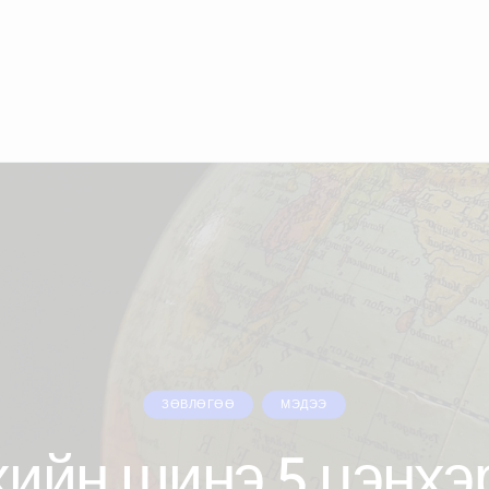
ЗӨВЛӨГӨӨ
МЭДЭЭ
ийн шинэ 5 цэнхэ