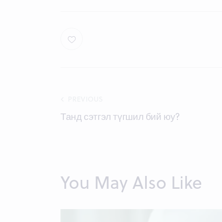
Post
PREVIOUS
Танд сэтгэл түгшил бий юу?
navigation
You May Also Like