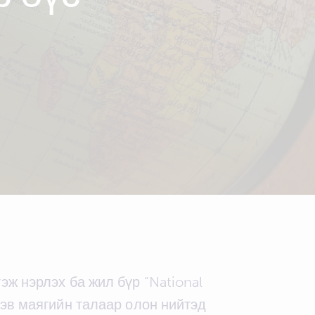
ж нэрлэх ба жил бүр “National
хэв маягийн талаар олон нийтэд