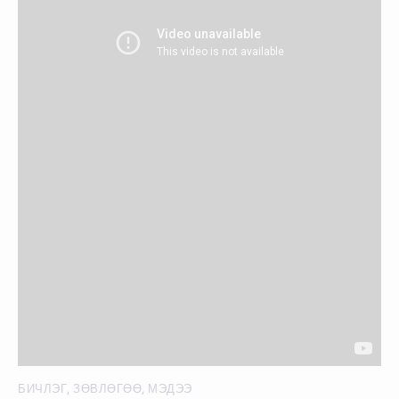
БИЧЛЭГ
,
ЗӨВЛӨГӨӨ
,
МЭДЭЭ