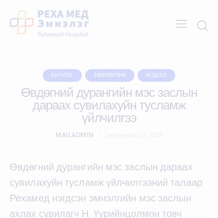
БИЧЛЭГ
ЗӨВЛӨГӨӨ
МЭДЭЭ
Өвдөгний дурангийн мэс заслын
дараах сувилахуйн тусламж
үйлчилгээ
MAILADMIN
September 27, 2025
Өвдөгний дурангийн мэс заслын дараах
сувилахуйн тусламж үйлчилгээний талаар
Рехамед нэгдсэн эмнэлгийн мэс заслын
ахлах сувилагч Н. Үүрийнцолмон товч