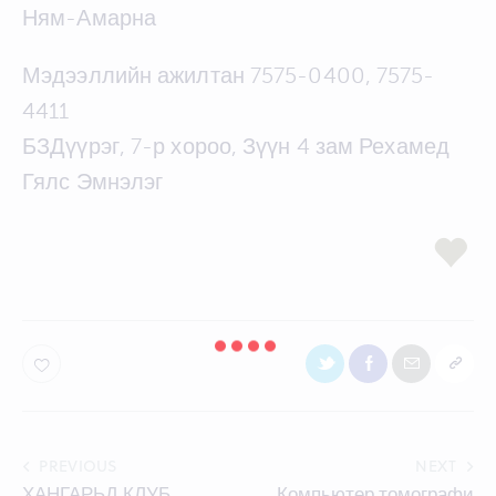
Ням-Амарна
Мэдээллийн ажилтан 7575-0400, 7575-
4411
БЗДүүрэг, 7-р хороо, Зүүн 4 зам Рехамед
Гялс Эмнэлэг
Post
PREVIOUS
NEXT
ХАНГАРЬД КЛУБ
Компьютер томографи