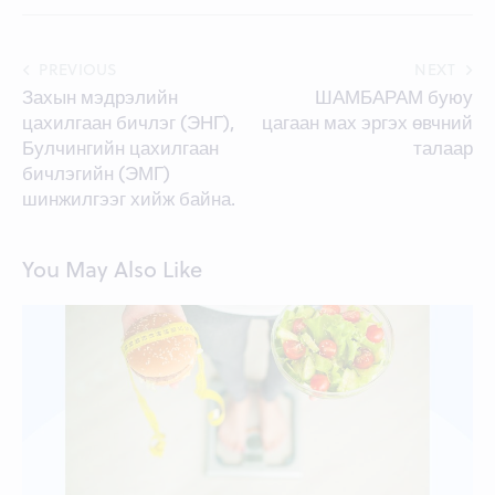
Post
PREVIOUS
NEXT
Захын мэдрэлийн
ШАМБАРАМ буюу
navigation
цахилгаан бичлэг (ЭНГ),
цагаан мах эргэх өвчний
Булчингийн цахилгаан
талаар
бичлэгийн (ЭМГ)
шинжилгээг хийж байна.
You May Also Like