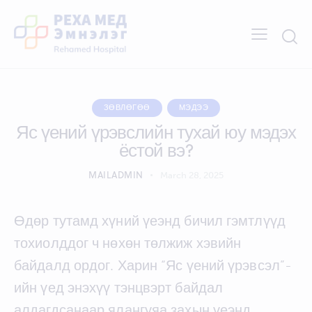
ЗӨВЛӨГӨӨ
МЭДЭЭ
Яс үений үрэвслийн тухай юу мэдэх
ёстой вэ?
MAILADMIN
March 28, 2025
Өдөр тутамд хүний үеэнд бичил гэмтлүүд
тохиолддог ч нөхөн төлжиж хэвийн
байдалд ордог. Харин “Яс үений үрэвсэл”-
ийн үед энэхүү тэнцвэрт байдал
алдагдсанаар ялангуяа захын үеэнд