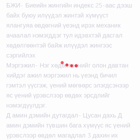
БЖИ- Биеийн жингийн индекс 25-аас дээш
байх буюу илүүдэл жинтэй хүмүүст
ялангуяа өвдөгний үеэнд ирэх механик
ачаалал нэмэгддэг тул идэвхтэй дасгал
хөдөлгөөнтэй байж илүүдэл жингээс
сэргийлэх
Мэргэжил- Нэг хөдөлгөөнийг олон давтан
хийдэг ажил мэргэжил нь үеэнд бичил
гэмтэл үүсгэж, үений мөгөөрс элэгдсэнээр
яс үений үрэвслээр өвдөх эрсдлийг
нэмэгдүүлдэг.
Д амин дэмийн дутагдал- Цусан дахь Д
амин дэмийн түвшин бага хүмүүс яс үений
үрэвслээр өвдөл магадлал 3 дахин их