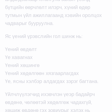
бүтцийн өөрчлөлт илэрч, хүний өдөр
тутмын үйл ажиллагаанд хэвийн оролцох
чадварыг бууруулна.
Яс үений үрэвслийн гол шинж нь:
Үений өвдөлт
Үе хавагнах
Үений хөшингө
Үений хөдөлгөөн хязгаарлагдах
Үе, ясны хэлбэр алдагдах зэрэг багтана.
Үйлчлүүлэгчид ихэвчлэн үеэр бадайрч
өвдөнө, чөлөөтэй хөдөлгөж чадахгүй,
хөшиж өвдөнө гэх зовиурыг хэлэх нь