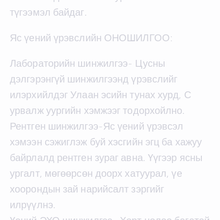
түгээмэл байдаг.
Яс үений үрэвслийн ОНОШИЛГОО:
Лабораторийн шинжилгээ- Цусны
дэлгэрэнгүй шинжилгээнд үрэвслийг
илэрхийлдэг Улаан эсийн тунах хурд, С
урвалж уургийн хэмжээг тодорхойлно.
Рентген шинжилгээ-Яс үений үрэвсэл
хэмээн сэжиглэж буй хэсгийн эгц ба хажуу
байрлалд рентген зураг авна. Үүгээр ясны
ургалт, мөгөөрсөн доорх хатуурал, үе
хоорондын зай нарийсалт зэргийг
илрүүлнэ.