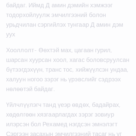
байдаг. Иймд Д амин дэмийн хэмжээг
тодорхойлуулж эмчилгээний болон
урьдчилан сэргийлэх тунгаар Д амин дэм
уух
Хооллолт- Өөхтэй мах, цагаан гурил,
шарсан хуурсан хоол, хагас боловсруулсан
бүтээгдэхүүн, транс тос, хийжүүлсэн ундаа,
халуун ногоо зэрэг нь үрэвслийг сэдрээх
нөлөөтэй байдаг.
Үйлчлүүлэгч танд үеэр өвдөх, бадайрах,
хөдөлгөөн хязгаарлагдах зэрэг зовиур
илэрсэн бол Рехамед нэгдсэн эмнэлэгт
Сэргээн засахын эмчилгээний тасаг нь уг