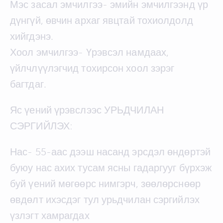
Мэс засал эмчилгээ- эмийн эмчилгээнд үр
дүнгүй, өвчин архаг явцтай тохиолдолд
хийгдэнэ.
Хоол эмчилгээ- Үрэвсэл намдаах,
үйлчлүүлэгчид тохирсон хоол зэрэг
багтдаг.
Яс үений үрэвслээс УРЬДЧИЛАН
СЭРГИЙЛЭХ:
Нас- 55-аас дээш насанд эрсдэл өндөртэй
буюу нас ахих тусам ясны гадаргууг бүрхэж
буй үений мөгөөрс нимгэрч, зөөлөрснөөр
өвдөлт ихэсдэг тул урьдчилан сэргийлэх
үзлэгт хамрагдах