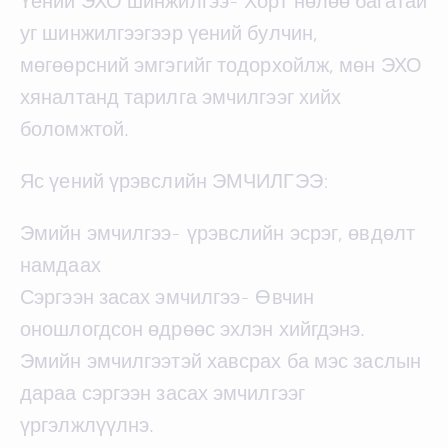
Үений ЭХО шинжилгээ- Хорт нөлөө багатай
уг шинжилгээгээр үений булчин,
мөгөөрсний эмгэгийг тодорхойлж, мөн ЭХО
хяналтанд тарилга эмчилгээг хийх
боломжтой.
Яс үений үрэвслийн ЭМЧИЛГЭЭ:
Эмийн эмчилгээ- үрэвслийн эсрэг, өвдөлт
намдаах
Сэргээн засах эмчилгээ- Өвчин
оношлогдсон өдрөөс эхлэн хийгдэнэ.
Эмийн эмчилгээтэй хавсрах ба мэс заслын
дараа сэргээн засах эмчилгээг
үргэлжлүүлнэ.