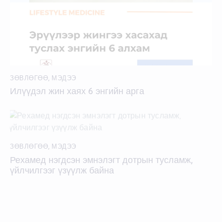
ЗӨВЛӨГӨӨ
,
МЭДЭЭ
Илүүдэл жин хаях 6 энгийн арга
ЗӨВЛӨГӨӨ
,
МЭДЭЭ
Рехамед нэгдсэн эмнэлэгт дотрын тусламж,
үйлчилгээг үзүүлж байна