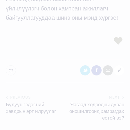
үйлчлүүлэгч болон хамтран ажиллагч
байгууллагууддаа шинэ оны мэнд хүргэе!
Post
PREVIOUS
NEXT
Бүдүүн гэдэсний
Яагаад ходоодны дуран
navigation
хавдрын эрт илрүүлэг
оношилгоонд хамрагдах
ёстой вэ?