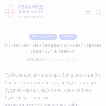
БУСАД МЭДЭЭ
МЭДЭЭ
Шинэ жилийн баярын мэндийг өргөн
дэвшүүлж байна.
MAILADMIN
December 31, 2024
Та бүхэндээ айлчлан ирж буй шинэ жилийн
баярын мэндийг өргөн дэвшүүлж, айл өрх
бүрд аз жаргал, эрүүл энх, сайн сайхан
бүхнийг хүсэн ерөөе!
Рехамед нэгдсэн эмнэлгийн нийт