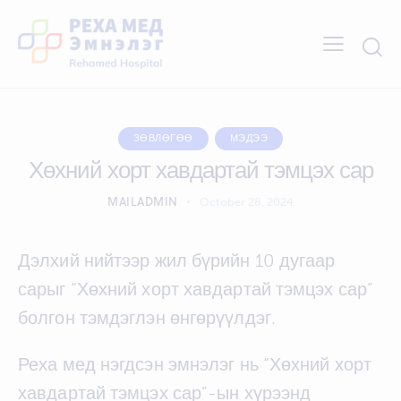
ЗӨВЛӨГӨӨ
МЭДЭЭ
Хөхний хорт хавдартай тэмцэх сар
MAILADMIN
October 28, 2024
Дэлхий нийтээр жил бүрийн 10 дугаар
сарыг “Хөхний хорт хавдартай тэмцэх сар”
болгон тэмдэглэн өнгөрүүлдэг.
Реха мед нэгдсэн эмнэлэг нь “Хөхний хорт
хавдартай тэмцэх сар”-ын хүрээнд