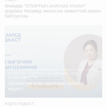
Өнөөдөр “СПОРТЫН АНАГААХ УХААН”
форумыг Рехамед эмнэлгээс амжилттай зохион
байгууллаа.
ЗҮРХНИЙ ЭМЧ, КЛИНИКИЙН ПРОФЕССОР, АУ-Ы
МАГИСТР, ТЭРГҮҮЛЭХ ЗЭРГИЙН ЭМЧ
Б.АМАРЖАРГАЛ
Зүрхний эмгэгийн шалтгаант цээжний
өвдөлт
МЭДЭЭ
,
ПОДКАСТ