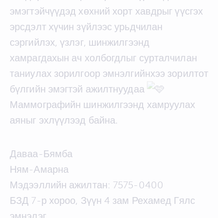
эмэгтэйчүүдэд хөхний хорт хавдрыг үүсгэх
эрсдэлт хүчин зүйлээс урьдчилан
сэргийлэх, үзлэг, шинжилгээнд
хамрагдахын ач холбогдлыг сурталчилан
таниулах зорилгоор эмнэлгийнхээ зорилтот
бүлгийн эмэгтэй ажилтнуудаа
Маммографийн шинжилгээнд хамруулах
аяныг эхлүүлээд байна.
Даваа-Бямба
Ням-Амарна
Мэдээллийн ажилтан: 7575-0400
БЗД 7-р хороо, Зүүн 4 зам Рехамед Гялс
эмнэлэг