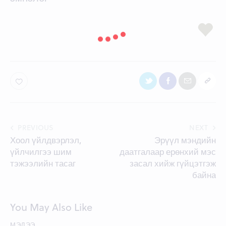
Post
PREVIOUS
NEXT
Хоол үйлдвэрлэл,
Эрүүл мэндийн
navigation
үйлчилгээ шим
даатгалаар ерөнхий мэс
тэжээлийн тасаг
засал хийж гүйцэтгэж
байна
You May Also Like
МЭДЭЭ