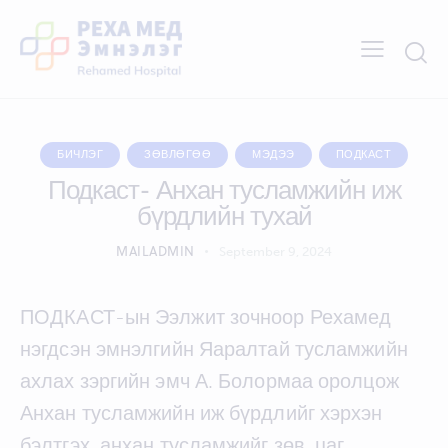
БИЧЛЭГ
ЗӨВЛӨГӨӨ
МЭДЭЭ
ПОДКАСТ
Подкаст- Анхан тусламжийн иж
бүрдлийн тухай
MAILADMIN
September 9, 2024
ПОДКАСТ-ын Ээлжит зочноор Рехамед
нэгдсэн эмнэлгийн Яаралтай тусламжийн
ахлах зэргийн эмч А. Болормаа оролцож
Анхан тусламжийн иж бүрдлийг хэрхэн
бэлтгэх, анхан тусламжийг зөв, цаг