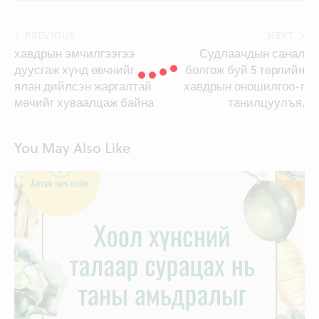
Post
PREVIOUS
NEXT
хавдрын эмчилгээгээ
Судлаачдын санал
navigation
дуусгаж хүнд өвчнийг
болгож буй 5 төрлийн
ялан дийлсэн жаргалтай
хавдрын оношилгоо-г
мөчийг хуваалцаж байна
танилцуулъя.
You May Also Like