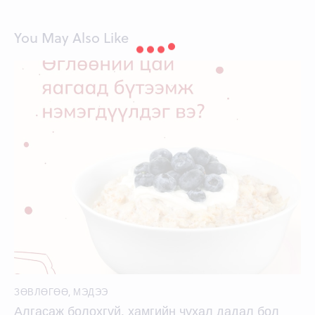
You May Also Like
ЗӨВЛӨГӨӨ
,
МЭДЭЭ
Алгасаж болохгүй, хамгийн чухал дадал бол