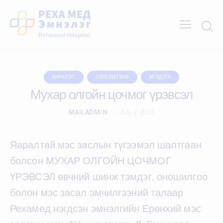
БИЧЛЭГ
ЗӨВЛӨГӨӨ
МЭДЭЭ
Мухар олгойн цочмог үрэвсэл
MAILADMIN
July 2, 2025
Яаралтай мэс заслын түгээмэл шалтгаан
болсон МУХАР ОЛГОЙН ЦОЧМОГ
ҮРЭВСЭЛ өвчний шинж тэмдэг, оношилгоо
болон мэс засал эмчилгээний талаар
Рехамед нэгдсэн эмнэлгийн Ерөнхий мэс