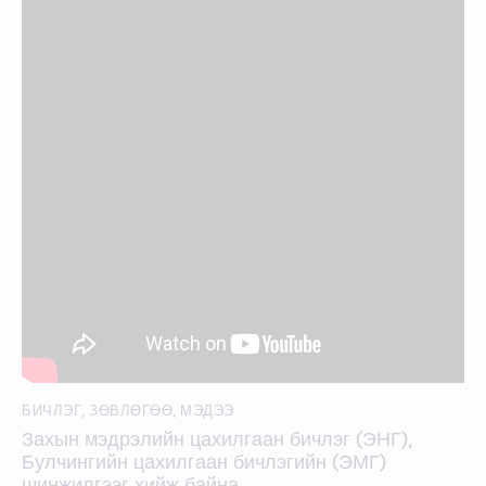
БИЧЛЭГ
,
ЗӨВЛӨГӨӨ
,
МЭДЭЭ
Захын мэдрэлийн цахилгаан бичлэг (ЭНГ),
Булчингийн цахилгаан бичлэгийн (ЭМГ)
шинжилгээг хийж байна.