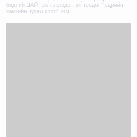
бидний ЦАЙ гэж нэрлэдэг, үл тоодог “өдрийн
хамгийн чухал хоол” юм.