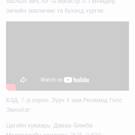
заслын эмч, АУ-ы магистр Л. Ганчөдөр
эмчийн зөвлөгөөг та бүхэнд хүргэе.
БЗД. 7-р хороо, Зүүн 4 зам Рехамед Гялс
Эмнэлэг
Цагийн хуваарь: Даваа-Бямба