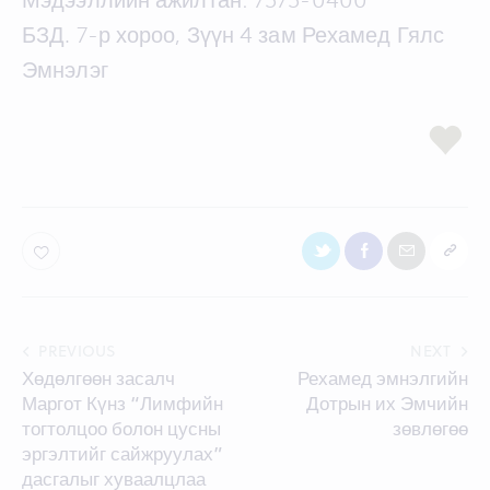
Мэдээллийн ажилтан: 7575-0400
БЗД. 7-р хороо, Зүүн 4 зам Рехамед Гялс
Эмнэлэг
Post
PREVIOUS
NEXT
Хөдөлгөөн засалч
Рехамед эмнэлгийн
navigation
Маргот Күнз “Лимфийн
Дотрын их Эмчийн
тогтолцоо болон цусны
зөвлөгөө
эргэлтийг сайжруулах”
дасгалыг хуваалцлаа