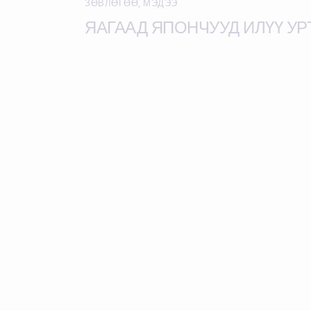
ЗӨВЛӨГӨӨ
,
МЭДЭЭ
ЯАГААД ЯПОНЧУУД ИЛҮҮ УР