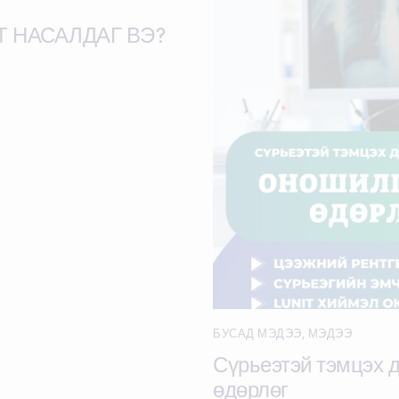
Т НАСАЛДАГ ВЭ?
БУСАД МЭДЭЭ
,
МЭДЭЭ
Сүрьеэтэй тэмцэх 
өдөрлөг