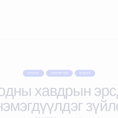
БИЧЛЭГ
ЗӨВЛӨГӨӨ
МЭДЭЭ
одны хавдрын эрс
нэмэгдүүлдэг зүйл