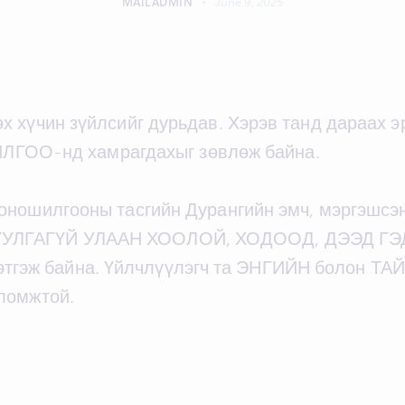
MAILADMIN
June 9, 2025
 хүчин зүйлсийг дурьдав. Хэрэв танд дараах э
О-нд хамрагдахыг зөвлөж байна.
оношилгооны тасгийн Дурангийн эмч, мэргэшсэн
УУЛГАГҮЙ УЛААН ХООЛОЙ, ХОДООД, ДЭЭД ГЭ
эж байна. Үйлчлүүлэгч та ЭНГИЙН болон ТА
ломжтой.