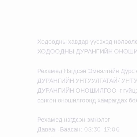
Ходоодны хавдар үүсэхэд нөлөөлөх
ХОДООДНЫ ДУРАНГИЙН ОНОШИЛГО
Рехамед Нэгдсэн Эмнэлгийн Дүрс 
ДУРАНГИЙН УНТУУЛГАТАЙ/ УНТ
ДУРАНГИЙН ОНОШИЛГОО-г гүйцэтг
сонгон оношилгоонд хамрагдах бо
Рехамед нэгдсэн эмнэлэг
Даваа- Баасан: 08:30-17:00