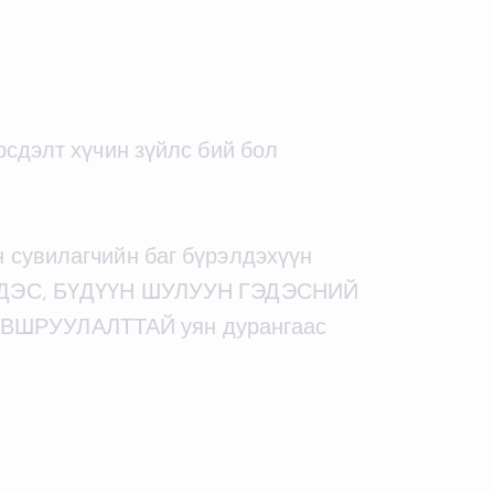
рсдэлт хүчин зүйлс бий бол
 сувилагчийн баг бүрэлдэхүүн
ДЭС, БҮДҮҮН ШУЛУУН ГЭДЭСНИЙ
ЙВШРУУЛАЛТТАЙ уян дурангаас