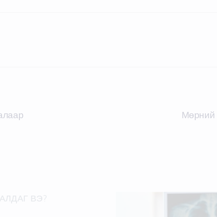
талаар
Мөрний 