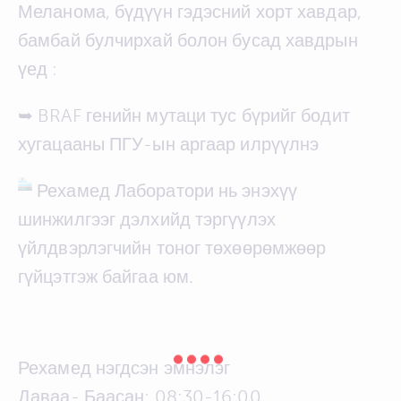
Меланома, бүдүүн гэдэсний хорт хавдар,
бамбай булчирхай болон бусад хавдрын
үед :
➥ BRAF генийн мутаци тус бүрийг бодит
хугацааны ПГУ-ын аргаар илрүүлнэ
Рехамед Лаборатори нь энэхүү
шинжилгээг дэлхийд тэргүүлэх
үйлдвэрлэгчийн тоног төхөөрөмжөөр
гүйцэтгэж байгаа юм.
Рехамед нэгдсэн эмнэлэг
Даваа- Баасан: 08:30-16:00