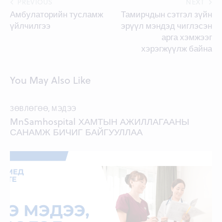
Post
PREVIOUS
NEXT
Амбулаторийн тусламж
Тамирчдын сэтгэл зүйн
navigation
үйлчилгээ
эрүүл мэндэд чиглэсэн
арга хэмжээг
хэрэгжүүлж байна
You May Also Like
ЗӨВЛӨГӨӨ
,
МЭДЭЭ
MnSamhospital ХАМТЫН АЖИЛЛАГААНЫ
САНАМЖ БИЧИГ БАЙГУУЛЛАА