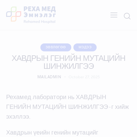
ЗӨВЛӨГӨӨ
МЭДЭЭ
ХАВДРЫН ГЕНИЙН МУТАЦИЙН
ШИНЖИЛГЭЭ
MAILADMIN
October 27, 2025
Рехамед лаборатори нь ХАВДРЫН
ГЕНИЙН МУТАЦИЙН ШИНЖИЛГЭЭ-г хийж
эхэллээ.
Хавдрын үеийн генийн мутацийг