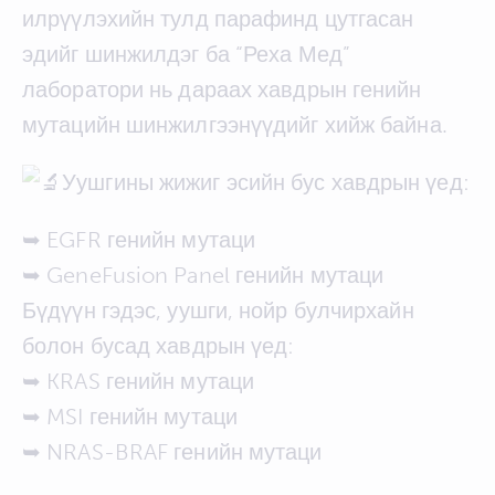
илрүүлэхийн тулд парафинд цутгасан
эдийг шинжилдэг ба “Реха Мед”
лаборатори нь дараах хавдрын генийн
мутацийн шинжилгээнүүдийг хийж байна.
Уушгины жижиг эсийн бус хавдрын үед:
➥ EGFR генийн мутаци
➥ GeneFusion Panel генийн мутаци
Бүдүүн гэдэс, уушги, нойр булчирхайн
болон бусад хавдрын үед:
➥ KRAS генийн мутаци
➥ MSI генийн мутаци
➥ NRAS-BRAF генийн мутаци