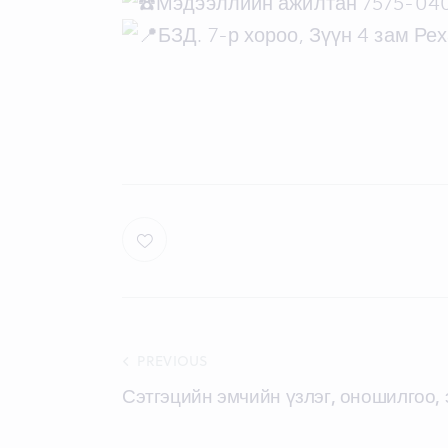
Мэдээллийн ажилтан 7575-04
БЗД. 7-р хороо, Зүүн 4 зам Ре
Post
PREVIOUS
Сэтгэцийн эмчийн үзлэг, оношилгоо,
navigation