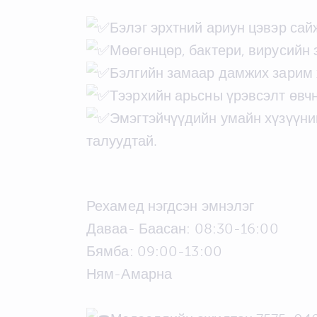
Бэлэг эрхтний ариун цэвэр сай
Мөөгөнцөр, бактери, вирусийн
Бэлгийн замаар дамжих зарим 
Тээрхийн арьсны үрэвсэлт өвч
Эмэгтэйчүүдийн умайн хүзүүний
талуудтай.
Рехамед нэгдсэн эмнэлэг
Даваа- Баасан: 08:30-16:00
Бямба: 09:00-13:00
Ням-Амарна