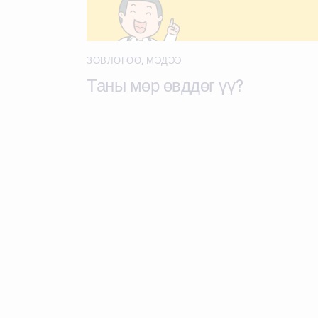
ЗӨВЛӨГӨӨ
,
МЭДЭЭ
Таны мөр өвддөг үү?