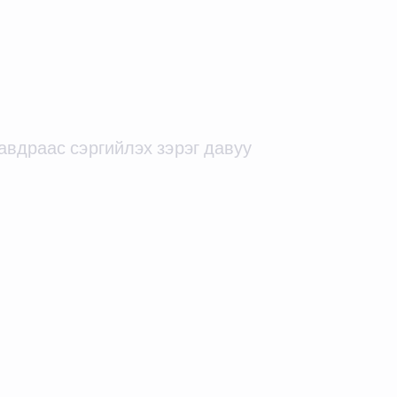
авдраас сэргийлэх зэрэг давуу