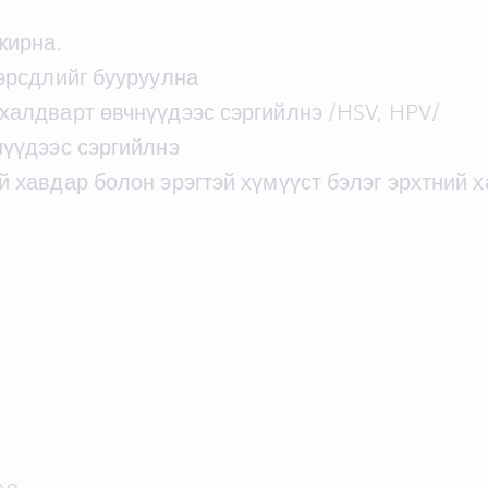
жирна.
 эрсдлийг бууруулна
халдварт өвчнүүдээс сэргийлнэ /HSV, HPV/
нүүдээс сэргийлнэ
 хавдар болон эрэгтэй хүмүүст бэлэг эрхтний х