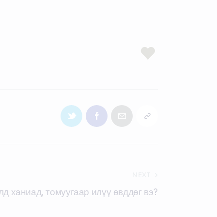
NEXT
д ханиад, томуугаар илүү өвддөг вэ?