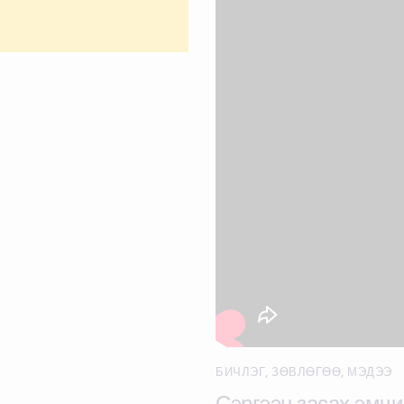
БИЧЛЭГ
,
ЗӨВЛӨГӨӨ
,
МЭДЭЭ
Сэргээн засах эмчи