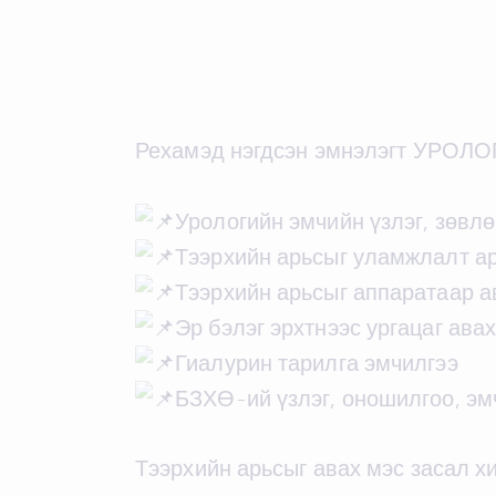
Рехамэд нэгдсэн эмнэлэгт УРОЛ
Урологийн эмчийн үзлэг, зөвлө
Тээрхийн арьсыг уламжлалт ар
Тээрхийн арьсыг аппаратаар а
Эр бэлэг эрхтнээс ургацаг ава
Гиалурин тарилга эмчилгээ
БЗХӨ-ий үзлэг, оношилгоо, эм
Тээрхийн арьсыг авах мэс засал хи