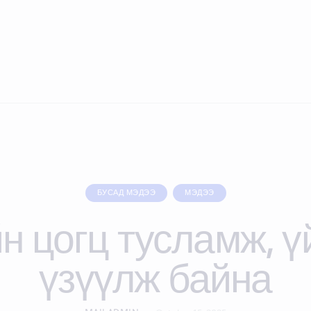
БУСАД МЭДЭЭ
МЭДЭЭ
н цогц тусламж, ү
үзүүлж байна