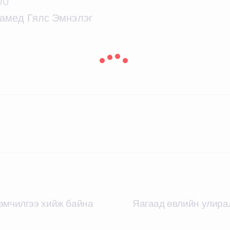
00
хамед Гялс Эмнэлэг
 эмчилгээ хийж байна
Яагаад өвлийн улирал