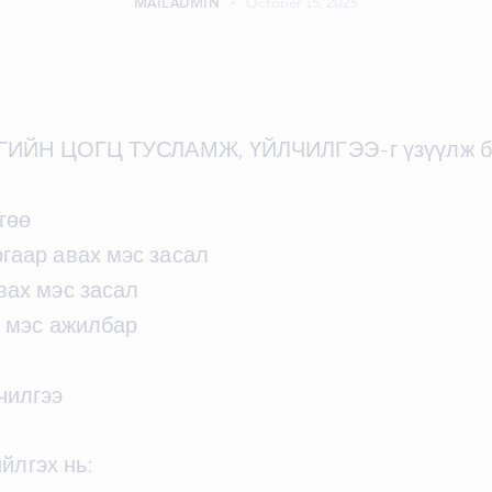
MAILADMIN
October 15, 2025
ОГИЙН ЦОГЦ ТУСЛАМЖ, ҮЙЛЧИЛГЭЭ-г үзүүлж ба
гөө
гаар авах мэс засал
вах мэс засал
х мэс ажилбар
чилгээ
йлгэх нь: