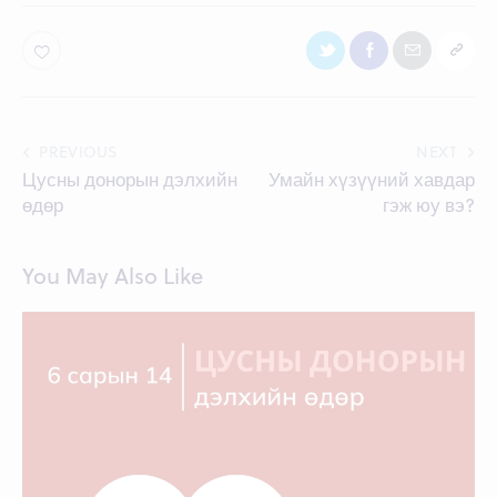
Post
PREVIOUS
NEXT
Цусны донорын дэлхийн
Умайн хүзүүний хавдар
navigation
өдөр
гэж юу вэ?
You May Also Like