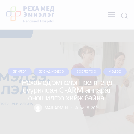
БИЧЛЭГ
БУСАД МЭДЭЭ
ЗӨВЛӨГӨӨ
МЭДЭЭ
Рехамед эмнэлэгт рентгенд
суурилсан C-ARM аппарат
оношилгоо хийж байна.
MAILADMIN
June 18, 2024