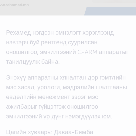
Рехамед нэгдсэн эмнэлэгт хэрэглээнд
нэвтэрч буй рентгенд суурилсан
оношилгоо, эмчилгээний C-ARM аппаратыг
танилцуулж байна.
Энэхүү аппаратны хяналтан дор гэмтлийн
мэс засал, урологи, мэдрэлийн шалтгааны
өвдөлтийн менежмент зэрэг мэс
ажилбарыг гүйцэтгэж оношилгоо
эмчилгээний үр дүнг нэмэгдүүлэх юм.
Цагийн хуваарь: Даваа-Бямба