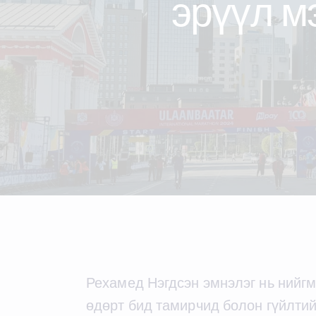
эрүүл м
Рехамед Нэгдсэн эмнэлэг нь нийг
өдөрт бид тамирчид болон гүйлти