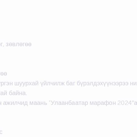
г, зөвлөгөө
гөө
үргэн шуурхай үйлчилж баг бүрэлдэхүүнээрээ
ай байна.
н ажилчид маань “Улаанбаатар марафон 2024″
с