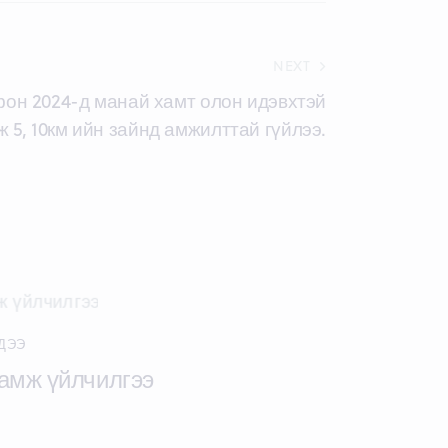
NEXT
он 2024-д манай хамт олон идэвхтэй
 5, 10км ийн зайнд амжилттай гүйлээ.
ДЭЭ
амж үйлчилгээ