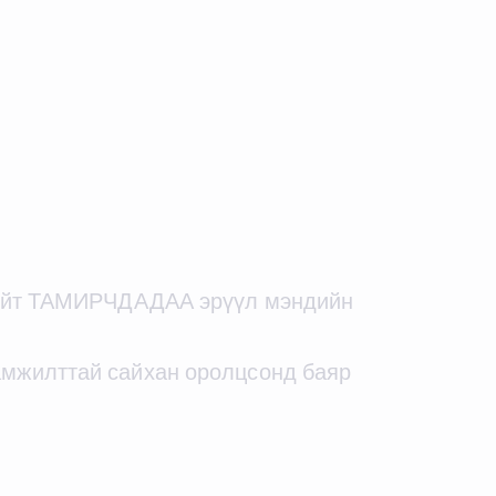
 нийт ТАМИРЧДАДАА эрүүл мэндийн
амжилттай сайхан оролцсонд баяр