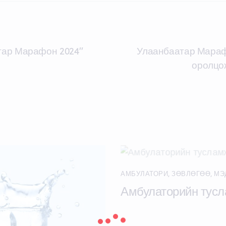
тар Марафон 2024”
Улаанбаатар Мараф
оролцож
АМБУЛАТОРИ
,
ЗӨВЛӨГӨӨ
,
МЭ
Амбулаторийн тусл