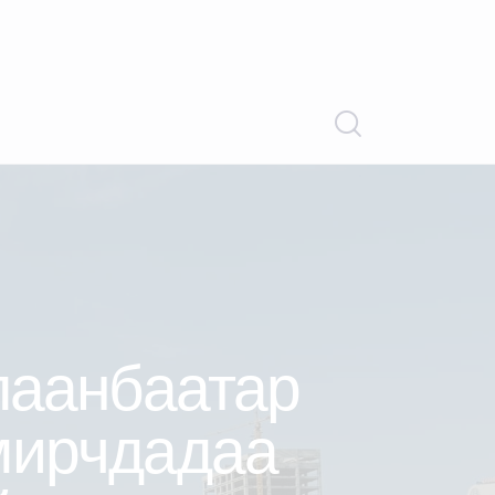
лаанбаатар
мирчдадаа