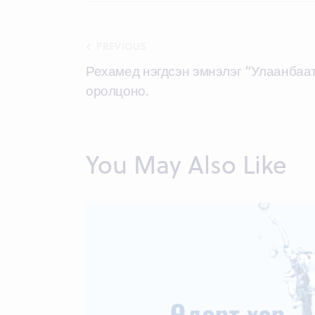
Post
PREVIOUS
Рехамед нэгдсэн эмнэлэг “Улаанбаа
navigation
оролцоно.
You May Also Like