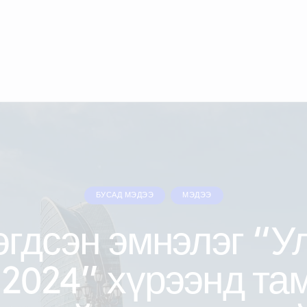
БУСАД МЭДЭЭ
МЭДЭЭ
эгдсэн эмнэлэг “У
2024” хүрээнд та