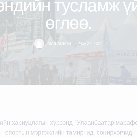
эндийн тусламж ү
өглөө.
MAILADMIN
May 26, 2024
мийн хариуцлагын хүрээнд “Улаанбаатар марафо
йн спортын мэргэжлийн тамирчид, сонирхогчид