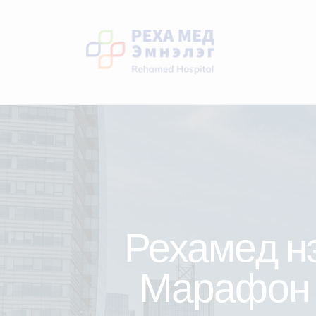
Рехамед н
Марафон 