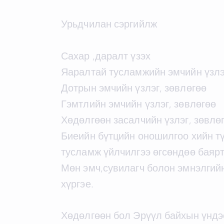
Урьдчилан сэргийлж
Сахар ,даралт үзэх
Яаралтай тусламжийн эмчийн үзлэ
Дотрын эмчийн үзлэг, зөвлөгөө
Гэмтлийн эмчийн үзлэг, зөвлөгөө
Хөдөлгөөн засалчийн үзлэг, зөвлө
Биеийн бүтцийн оношилгоо хийн т
тусламж үйлчилгээ өгсөндөө баярт
Мөн эмч,сувилагч болон эмнэлгий
хүргэе.
Хөдөлгөөн бол Эрүүл байхын үндэ