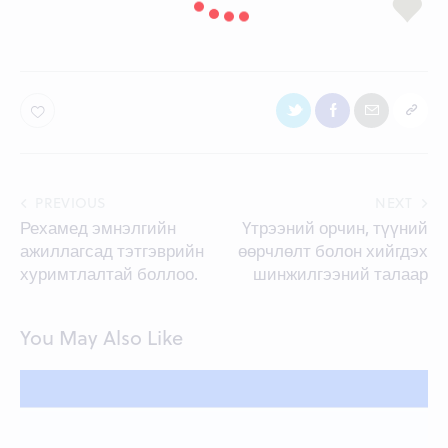
Post
PREVIOUS
NEXT
Рехамед эмнэлгийн
Үтрээний орчин, түүний
navigation
ажиллагсад тэтгэврийн
өөрчлөлт болон хийгдэх
хуримтлалтай боллоо.
шинжилгээний талаар
You May Also Like