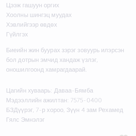
Цээж гашуун оргих
Хоолны шингэц муудах
Хэвлийгээр өвдөх
Гүйлгэх
Биеийн жин буурах зэрэг зовуурь илэрсэн
бол дотрын эмчид хандаж үзлэг,
оношилгоонд хамрагдаарай.
Цагийн хуваарь: Даваа-Бямба
Мэдээллийн ажилтан: 7575-0400
БЗДүүрэг, 7-р хороо, Зүүн 4 зам Рехамед
Гялс Эмнэлэг