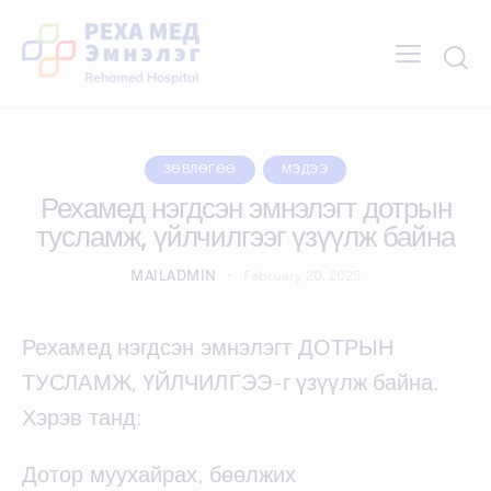
ЗӨВЛӨГӨӨ
МЭДЭЭ
Рехамед нэгдсэн эмнэлэгт дотрын
тусламж, үйлчилгээг үзүүлж байна
MAILADMIN
February 20, 2025
Рехамед нэгдсэн эмнэлэгт ДОТРЫН
ТУСЛАМЖ, ҮЙЛЧИЛГЭЭ-г үзүүлж байна.
Хэрэв танд:
Дотор муухайрах, бөөлжих