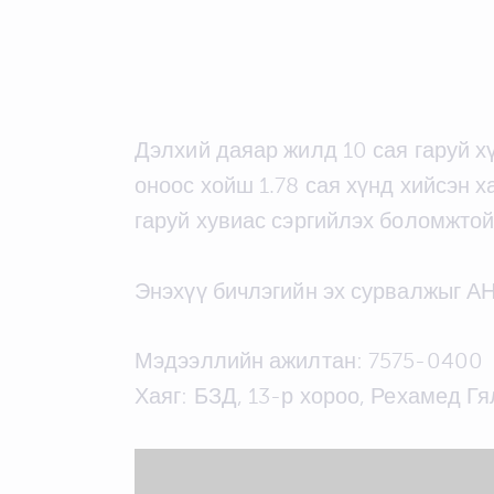
Дэлхий даяар жилд 10 сая гаруй х
оноос хойш 1.78 сая хүнд хийсэн 
гаруй хувиас сэргийлэх боломжто
Энэхүү бичлэгийн эх сурвалжыг А
Мэдээллийн ажилтан: 7575-0400
Хаяг: БЗД, 13-р хороо, Рехамед Гя