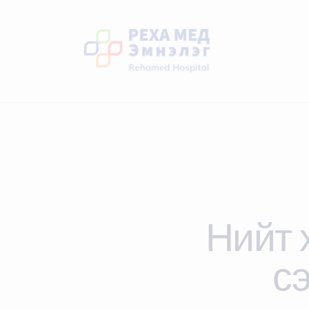
Нийт 
с