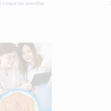
р тэмдэглэх ажилбар