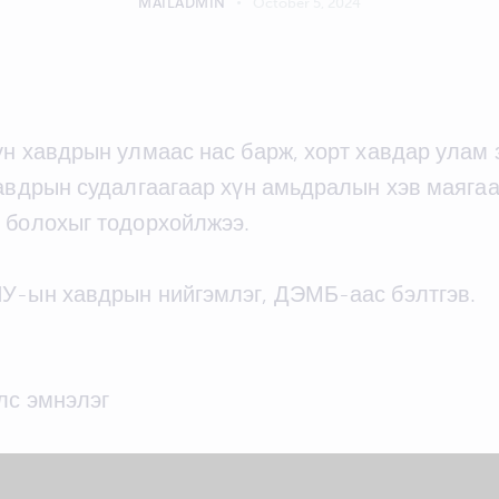
MAILADMIN
October 5, 2024
үн хавдрын улмаас нас барж, хорт хавдар улам
хавдрын судалгаагаар хүн амьдралын хэв маяга
й болохыг тодорхойлжээ.
НУ-ын хавдрын нийгэмлэг, ДЭМБ-аас бэлтгэв.
лс эмнэлэг