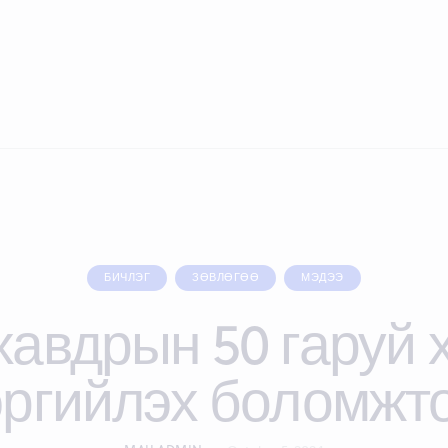
БИЧЛЭГ
ЗӨВЛӨГӨӨ
МЭДЭЭ
хавдрын 50 гаруй 
эргийлэх боломжто