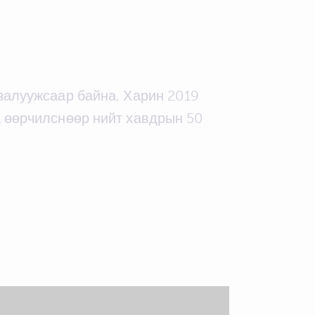
 залуужсаар байна. Харин 2019
а өөрчилснөөр нийт хавдрын 50