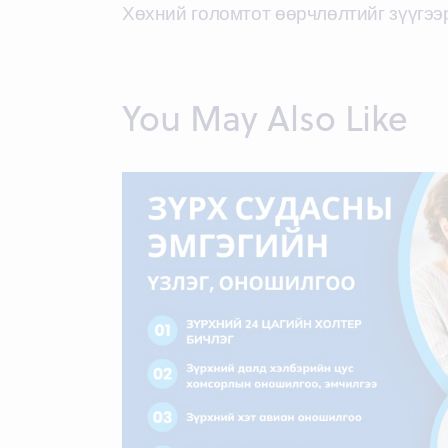
Хөхний голомтот өөрчлөлтийг зүүгээ
navigation
You May Also Like