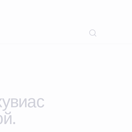
хувиас
й.