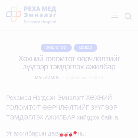
ЗӨВЛӨГӨӨ
МЭДЭЭ
Хөхний голомтот өөрчлөлтийг
зүүгээр тэмдэглэх ажилбар
MAILADMIN
September 24, 2024
Рехамед Нэгдсэн Эмнэлэгт ХӨХНИЙ
ГОЛОМТОТ ӨӨРЧЛӨЛТИЙГ ЗҮҮГЭЭР
ТЭМДЭГЛЭХ АЖИЛБАР хийгдэж байна.
Уг ажилбарын давуу тал нь: