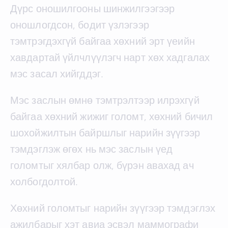
Дүрс оношилгооны шинжилгээгээр
оношлогдсон, бодит үзлэгээр
тэмтрэгдэхгүй байгаа хөхний эрт үеийн
хавдартай үйлчлүүлэгч нарт хөх хадгалах
мэс засал хийгддэг.
Мэс заслын өмнө тэмтрэлтээр илрэхгүй
байгаа хөхний жижиг голомт, хөхний бичил
шохойжилтын байршлыг нарийн зүүгээр
тэмдэглэж өгөх нь мэс заслын үед
голомтыг хялбар олж, бүрэн авахад ач
холбогдолтой.
Хөхний голомтыг нарийн зүүгээр тэмдэглэх
ажилбарыг хэт авиа эсвэл маммографи