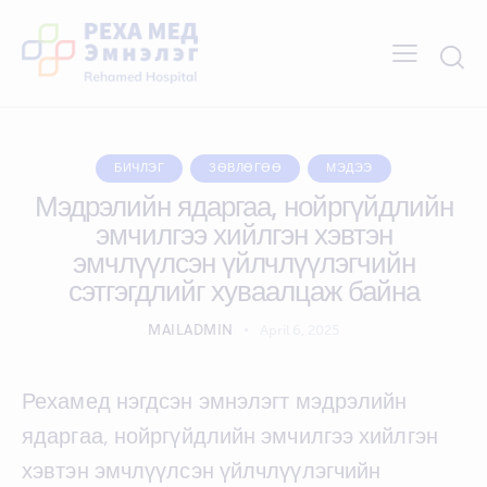
БИЧЛЭГ
ЗӨВЛӨГӨӨ
МЭДЭЭ
Мэдрэлийн ядаргаа, нойргүйдлийн
эмчилгээ хийлгэн хэвтэн
эмчлүүлсэн үйлчлүүлэгчийн
сэтгэгдлийг хуваалцаж байна
MAILADMIN
April 6, 2025
Рехамед нэгдсэн эмнэлэгт мэдрэлийн
ядаргаа, нойргүйдлийн эмчилгээ хийлгэн
хэвтэн эмчлүүлсэн үйлчлүүлэгчийн