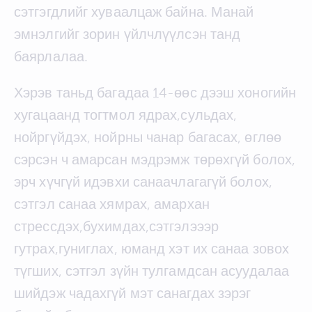
сэтгэгдлийг хуваалцаж байна. Манай
эмнэлгийг зорин үйлчлүүлсэн танд
баярлалаа.
Хэрэв таньд багадаа 14-өөс дээш хоногийн
хугацаанд тогтмол ядрах,сульдах,
нойргүйдэх, нойрны чанар багасах, өглөө
сэрсэн ч амарсан мэдрэмж төрөхгүй болох,
эрч хүчгүй идэвхи санаачлагагүй болох,
сэтгэл санаа хямрах, амархан
стрессдэх,бухимдах,сэтгэлэээр
гутрах,гуниглах, юманд хэт их санаа зовох
түгших, сэтгэл зүйн тулгамдсан асуудалаа
шийдэж чадахгүй мэт санагдах зэрэг