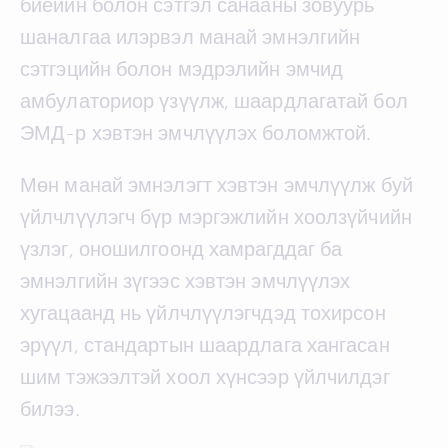
биеийн болон сэтгэл санааны зовуурь
шаналгаа илэрвэл манай эмнэлгийн
сэтгэцийн болон мэдрэлийн эмчид
амбулаториор үзүүлж, шаардлагатай бол
ЭМД-р хэвтэн эмчлүүлэх боломжтой.
Мөн манай эмнэлэгт хэвтэн эмчлүүлж буй
үйлчлүүлэгч бүр мэргэжлийн хоолзүйчийн
үзлэг, оношилгоонд хамрагддаг ба
эмнэлгийн зүгээс хэвтэн эмчлүүлэх
хугацаанд нь үйлчлүүлэгчдэд тохирсон
эрүүл, стандартын шаардлага хангасан
шим тэжээлтэй хоол хүнсээр үйлчилдэг
билээ.