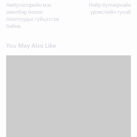
Амбулаторийн мэс
Нойр булчирхайн
navigation
ажилбар болон
үрэвслийн тухай
боолтуудыг гүйцэтгэж
байна
You May Also Like