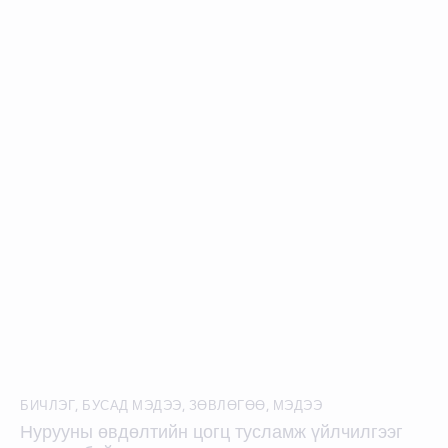
БИЧЛЭГ
,
БУСАД МЭДЭЭ
,
ЗӨВЛӨГӨӨ
,
МЭДЭЭ
Нурууны өвдөлтийн цогц тусламж үйлчилгээг