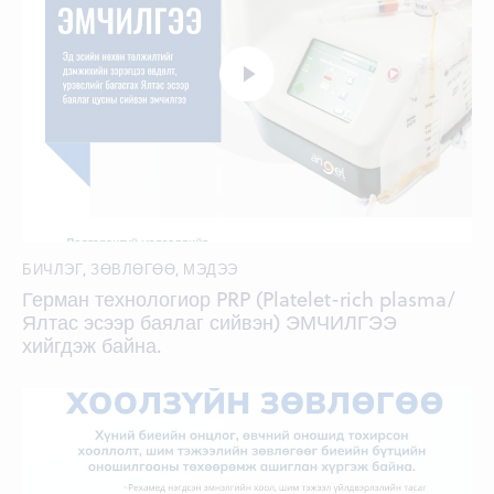
БИЧЛЭГ
,
ЗӨВЛӨГӨӨ
,
МЭДЭЭ
Герман технологиор PRP (Platelet-rich plasma/
Ялтас эсээр баялаг сийвэн) ЭМЧИЛГЭЭ
хийгдэж байна.