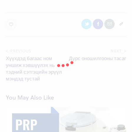
Post
PREVIOUS
NEXT
Хүүхдэд багаас ном
Дүрс оношилгооны тасаг
navigation
уншиж хэвшүүлэх нь
тэдний сэтгэцийн эрүүл
мэндэд тустай
You May Also Like