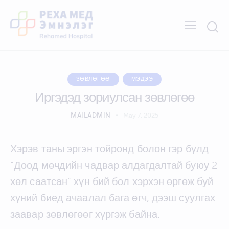
ЗӨВЛӨГӨӨ
МЭДЭЭ
Иргэдэд зориулсан зөвлөгөө
MAILADMIN
May 7, 2025
Хэрэв таны эргэн тойронд болон гэр бүлд
“Доод мөчдийн чадвар алдагдалтай буюу 2
хөл саатсан” хүн бий бол хэрхэн өргөж буй
хүний биед ачаалал бага өгч, дээш суулгах
заавар зөвлөгөөг хүргэж байна.