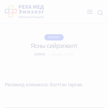
БИЧЛЭГ
Ясны сийрэгжилт
ADMIN
January 1, 2024
Рехамед клиникээс бэлтгэн гаргав.