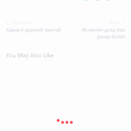
Post
PREVIOUS
NEXT
Хаана ч зүрхний эмчтэй
Өглөгийн дээд бол
navigation
донор болох
You May Also Like