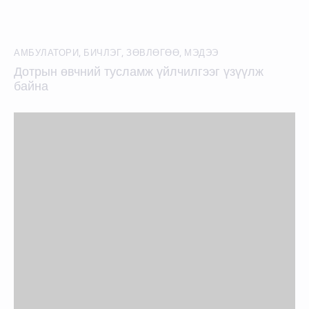
АМБУЛАТОРИ
,
БИЧЛЭГ
,
ЗӨВЛӨГӨӨ
,
МЭДЭЭ
Дотрын өвчний тусламж үйлчилгээг үзүүлж
байна