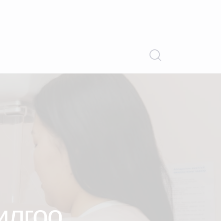
илгоо