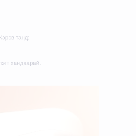
Хэрэв танд:
лэгт хандаарай.