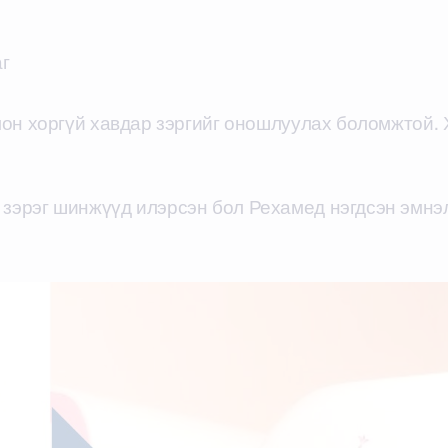
г
лон хоргүй хавдар зэргийг оношлуулах боломжтой. 
 зэрэг шинжүүд илэрсэн бол Рехамед нэгдсэн эмнэ