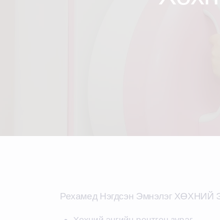
Рехамед Нэгдсэн Эмнэлэг ХӨХНИЙ
Хөхний энгийн рентген зураг