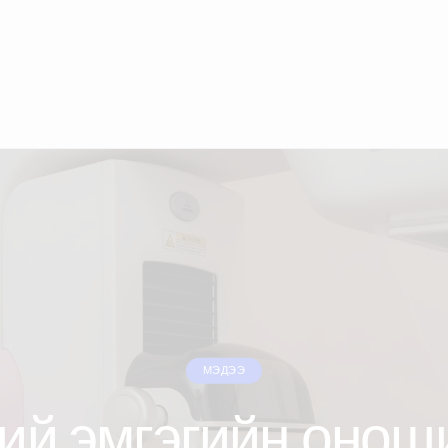
МЭДЭЭ
ий эмгэгийн онош