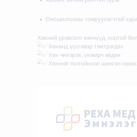
Оношилгооны томруулагчтай зура
Хөхний үрэвсэлт өвчнүүд, хортой бо
Хөхөнд үүсгэвэр тэмтрэгдэх
Хөх чинэрэх, унжирч өвдөх
Хөхний толгойноос шингэн гарах