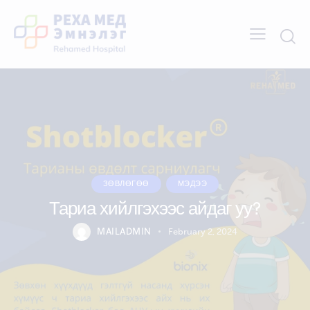
ЗӨВЛӨГӨӨ
МЭДЭЭ
Тариа хийлгэхээс айдаг уу?
MAILADMIN
February 2, 2024