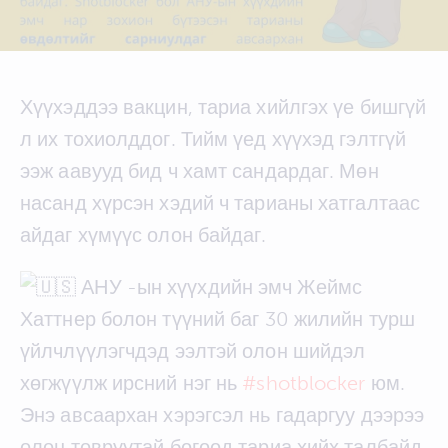
Хүүхэддээ вакцин, тариа хийлгэх үе бишгүй
л их тохиолддог. Тийм үед хүүхэд гэлтгүй
ээж аавууд бид ч хамт сандардаг. Мөн
насанд хүрсэн хэдий ч тарианы хатгалтаас
айдаг хүмүүс олон байдаг.
АНУ -ын хүүхдийн эмч Жеймс
Хаттнер болон түүний баг 30 жилийн турш
үйлчлүүлэгчдэд ээлтэй олон шийдэл
хөгжүүлж ирсний нэг нь
#shotblocker
юм.
Энэ авсаархан хэрэгсэл нь гадаргуу дээрээ
олон товруутай бөгөөд тариа хийх талбайд