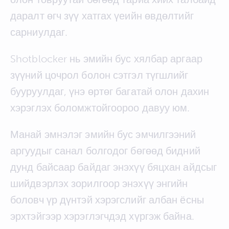
даралт өгч зүү хатгах үеийн өвдөлтийг
сарниулдаг.
Shotblocker нь эмийн бус хялбар аргаар
зүүний цочрол болон сэтгэл түгшлийг
бууруулдаг, үнэ өртөг багатай олон дахин
хэрэглэх боломжтойгоороо давуу юм.
Манай эмнэлэг эмийн бус эмчилгээний
аргуудыг санал болгодог бөгөөд бидний
дунд байсаар байдаг энэхүү бяцхан айдсыг
шийдвэрлэх зорилгоор энэхүү энгийн
боловч үр дүнтэй хэрэгслийг албан ёсны
эрхтэйгээр хэрэглэгчдэд хүргэж байна.