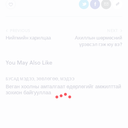
Post
PREVIOUS
NEXT
Нийгмийн харилцаа
Ахиллын шөрмөсний
navigation
үрэвсэл гэж юу вэ?
You May Also Like
БУСАД МЭДЭЭ
,
ЗӨВЛӨГӨӨ
,
МЭДЭЭ
Веган хоолны амталгаат өдөрлөгийг амжилттай
зохион байгууллаа