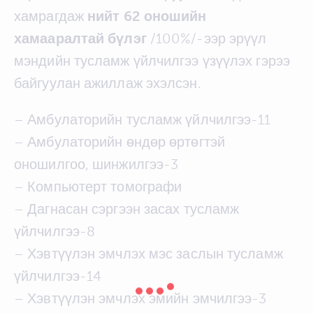
хамрагдаж
нийт 62 оношийн
хамааралтай бүлэг
/100%/-ээр эрүүл
мэндийн тусламж үйлчилгээ үзүүлэх гэрээ
байгуулан ажиллаж эхэлсэн.
– Амбулаторийн тусламж үйлчилгээ-11
– Амбулаторийн өндөр өртөгтэй
оношилгоо, шинжилгээ-3
– Компьютерт томографи
– Дагнасан сэргээн засах тусламж
үйлчилгээ-8
– Хэвтүүлэн эмчлэх мэс заслын тусламж
үйлчилгээ-14
– Хэвтүүлэн эмчлэх эмийн эмчилгээ-3