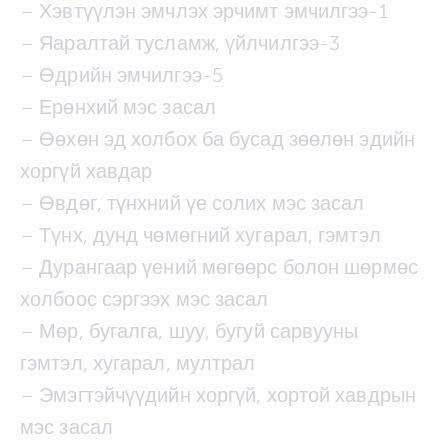
– Хэвтүүлэн эмчлэх эрчимт эмчилгээ-1
– Яаралтай тусламж, үйлчилгээ-3
– Өдрийн эмчилгээ-5
– Ерөнхий мэс засал
– Өөхөн эд холбох ба бусад зөөлөн эдийн
хоргүй хавдар
– Өвдөг, түнхний үе солих мэс засал
– Түнх, дунд чөмөгний хугарал, гэмтэл
– Дурангаар үений мөгөөрс болон шөрмөс
холбоос сэргээх мэс засал
– Мөр, бугалга, шуу, бугуй сарвууны
гэмтэл, хугарал, мултрал
– Эмэгтэйчүүдийн хоргүй, хортой хавдрын
мэс засал