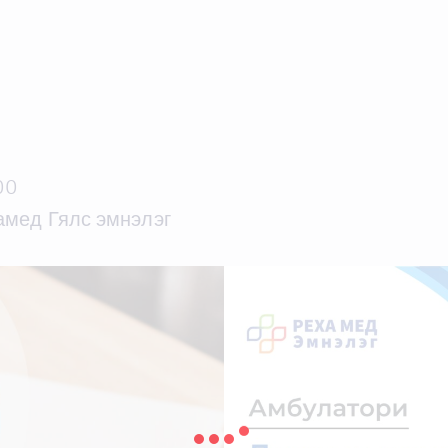
00
хамед Гялс эмнэлэг