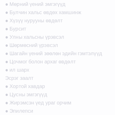
● Мөрний үений эмгэгүүд
● Булчин хальс өвдөх хамшинж
● Хүзүү нурууны өвдөлт
● Бурсит
● Улны хальсны үрэвсэл
● Шөрмөсний үрэвсэл
● Шагайн үений зөөлөн эдийн гэмтэлүүд
● Цочмог болон архаг өвдөлт
● ил шарх
Эсрэг заалт
● Хортой хавдар
● Цусны эмгэгүүд
● Жирэмсэн үед ураг орчим
● Эпилепси