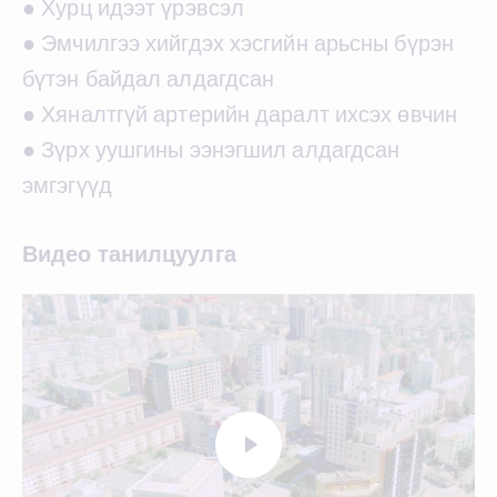
● Хурц идээт үрэвсэл
● Эмчилгээ хийгдэх хэсгийн арьсны бүрэн
бүтэн байдал алдагдсан
● Хяналтгүй артерийн даралт ихсэх өвчин
● Зүрх уушгины ээнэгшил алдагдсан
эмгэгүүд
Видео танилцуулга