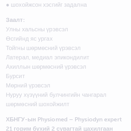
● шохойжсон хэсгийг задална
Заалт:
Улны хальсны үрэвсэл
Өсгийнд яс ургах
Тойгны шөрмөсний үрэвсэл
Латерал, медиал эпикондилит
Ахиллын шөрмөсний үрэвсэл
Бурсит
Мөрний үрэвсэл
Нуруу хүзүүний булчингийн чангарал
шөрмөсний шохойжилт
ХБНГУ-ын Physiomed – Physiodyn expert
21 горим бүхий 2 сувагтай цахилгаан