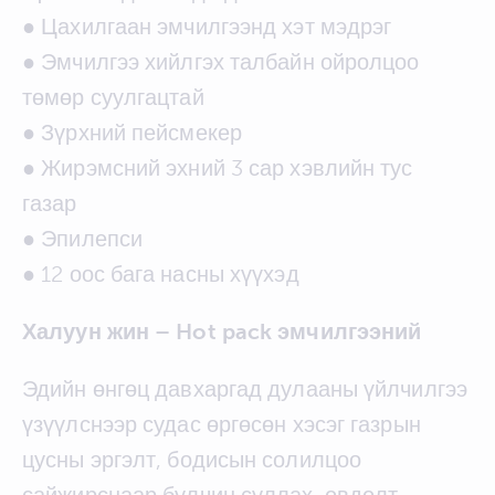
● Цахилгаан эмчилгээнд хэт мэдрэг
● Эмчилгээ хийлгэх талбайн ойролцоо
төмөр суулгацтай
● Зүрхний пейсмекер
● Жирэмсний эхний 3 сар хэвлийн тус
газар
● Эпилепси
● 12 оос бага насны хүүхэд
Халуун жин – Hot pack эмчилгээний
Эдийн өнгөц давхаргад дулааны үйлчилгээ
үзүүлснээр судас өргөсөн хэсэг газрын
цусны эргэлт, бодисын солилцоо
сайжирснаар булчин суллах, өвдөлт