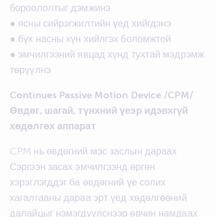
бороололтыг дэмжинэ
● ясны сийрэгжилтийн үед хийгдэнэ
● бүх насны хүн хийлгэх боломжтой
● эмчилгээний явцад хүнд тухтай мэдрэмж
төрүүлнэ
Continues Passive Motion Device /CPM/
Өвдөг, шагай, түнхний үеэр идэвхгүй
хөдөлгөх аппарат
CPM нь өвдөгний мэс заслын дараах
Сэргээн засах эмчилгээнд өргөн
хэрэглэгддэг ба өвдөгний үе солих
хагалгааны дараа эрт үед хөдөлгөөний
далайцыг нэмэгдүүлснээр өвчин намдаах