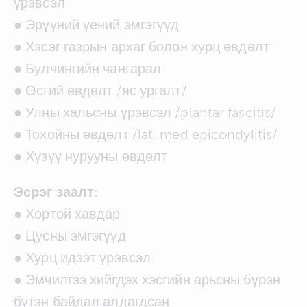
үрэвсэл
● Эрүүний үений эмгэгүүд
● Хэсэг газрын архаг болон хурц өвдөлт
● Булчингийн чангарал
● Өсгий өвдөлт /яс ургалт/
● Улны хальсны үрэвсэл /plantar fascitis/
● Тохойны өвдөлт /lat, med epicondylitis/
● Хүзүү нурууны өвдөлт
Эсрэг заалт:
● Хортой хавдар
● Цусны эмгэгүүд
● Хурц идээт үрэвсэл
● Эмчилгээ хийгдэх хэсгийн арьсны бүрэн
бүтэн байдал алдагдсан