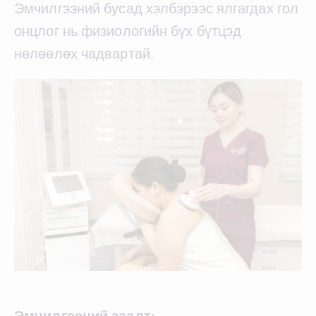
Эмчилгээний бусад хэлбэрээс ялгагдах гол
онцлог нь физиологийн бүх бүтцэд
нөлөөлөх чадвартай.
Эмчилгээний заалт: