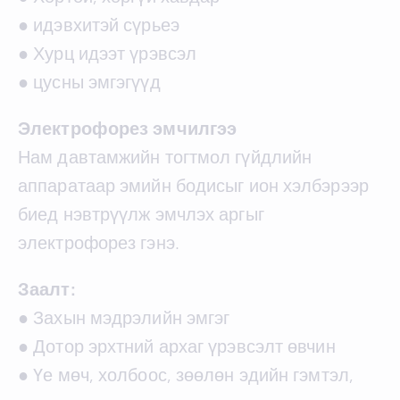
● идэвхитэй сүрьеэ
● Хурц идээт үрэвсэл
● цусны эмгэгүүд
Электрофорез эмчилгээ
Нам давтамжийн тогтмол гүйдлийн
аппаратаар эмийн бодисыг ион хэлбэрээр
биед нэвтрүүлж эмчлэх аргыг
электрофорез гэнэ.
Заалт:
● Захын мэдрэлийн эмгэг
● Дотор эрхтний архаг үрэвсэлт өвчин
● Үе мөч, холбоос, зөөлөн эдийн гэмтэл,