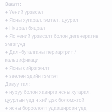
Заалт:
● Үений үрэвсэл
● Ясны хугарал,гэмтэл , цуурал
● Няцрал бяцрал
● Яс үений үрэвсэлт болон дегенератив
эмгэгүүд
● Дал-бугалганы периартрит /
кальцификаци
● Ясны сийрэгжилт
● зөөлөн эдийн гэмтэл
Давуу тал:
● нуруу болон хавирга ясны хугарал,
цуурлын үед ч хийгдэх боломжтой
● ясны бороололт удааширсан үед