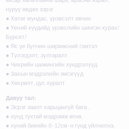
нуруу өвдөх зэрэг
● Хатиг мундас, үрэвсэлт өвчин
● Үений хүүдийд үрэвслийн шингэн хурах/
Бурсит/
● Яс үе булчин шөрмөсний гэмтэл
● Түлэгдэлт, зулгаралт
● Чихрийн шижингийн хүндрэлүүд
● Захын мэдрэлийн эмгэгүүд
● Хөхрөлт ,цус хуралт
Давуу тал:
● Эсрэг заалт харьцангуй бага ,
● хүнд тухтай мэдрэмж өгнө,
● хүний биеийн 8-12см-н гүнд үйлчилнэ,