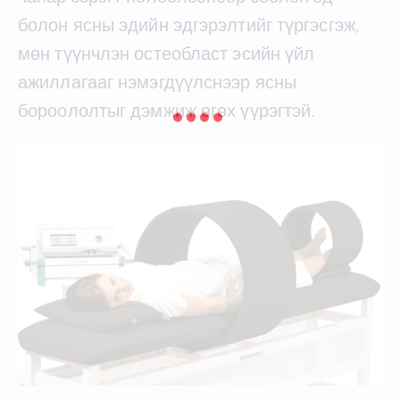
болон ясны эдийн эдгэрэлтийг түргэсгэж,
мөн түүнчлэн остеобласт эсийн үйл
ажиллагааг нэмэгдүүлснээр ясны
бороололтыг дэмжиж өгөх үүрэгтэй.