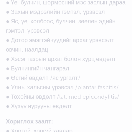
● Үе, булчин, шөрмөсний мэс заслын дараа
● Захын мэдрэлийн гэмтэл, үрэвсэл
● Яс, үе, холбоос, булчин, зөөлөн эдийн
гэмтэл, үрэвсэл
● Дотор эмэгтэйчүүдийг архаг үрэвсэлт
өвчин, наалдац
● Хэсэг газрын архаг болон хурц өвдөлт
● Булчингийн чангарал
● Өсгий өвдөлт /яс ургалт/
● Улны хальсны үрэвсэл /plantar fascitis/
● Тохойны өвдөлт /lat, med epicondylitis/
● Хүзүү нурууны өвдөлт
Хориглох заалт:
● Хортой, хоргүй хавдар