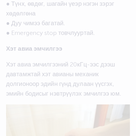
● Түнх, өвдөг, шагайн үеэр нэгэн зэрэг
хөдөлгөна
● Дуу чимээ багатай.
● Emergency stop товчлууртай.
Хэт авиа эмчилгээ
Хэт авиа эмчилгээний 20кГц-ээс дээш
давтамжтай хэт авианы механик
долгионоор эдийн гүнд дулаан үүсгэх,
эмийн бодисыг нэвтрүүлэх эмчилгээ юм.