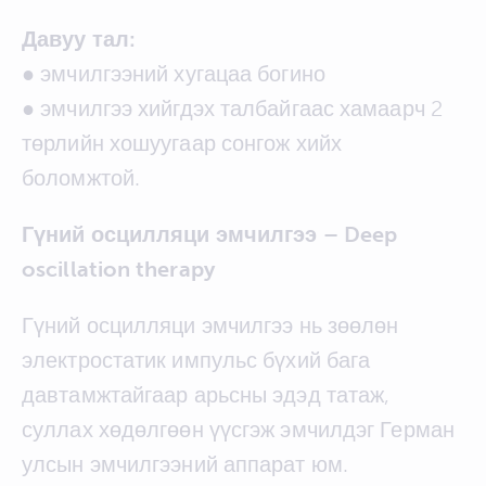
Давуу тал:
● эмчилгээний хугацаа богино
● эмчилгээ хийгдэх талбайгаас хамаарч 2
төрлийн хошуугаар сонгож хийх
боломжтой.
Гүний осцилляци эмчилгээ – Deep
oscillation therapy
Гүний осцилляци эмчилгээ нь зөөлөн
электростатик импульс бүхий бага
давтамжтайгаар арьсны эдэд татаж,
суллах хөдөлгөөн үүсгэж эмчилдэг Герман
улсын эмчилгээний аппарат юм.