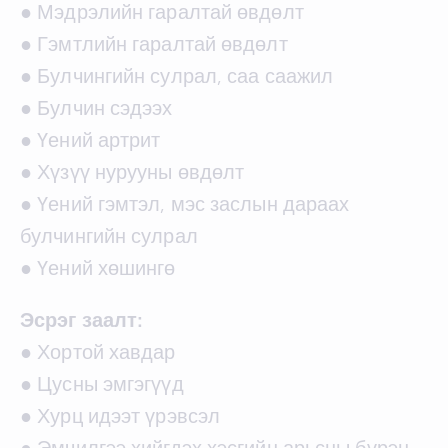
● Мэдрэлийн гаралтай өвдөлт
● Гэмтлийн гаралтай өвдөлт
● Булчингийн сулрал, саа саажил
● Булчин сэдээх
● Үений артрит
● Хүзүү нурууны өвдөлт
● Үений гэмтэл, мэс заслын дараах
булчингийн сулрал
● Үений хөшингө
Эсрэг заалт:
● Хортой хавдар
● Цусны эмгэгүүд
● Хурц идээт үрэвсэл
● Эмчилгээ хийгдэх хэсгийн арьсны бүрэн