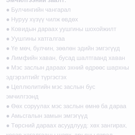
● Булчингийн чангарал
● Нуруу хүзүү чилж өвдөх
● Ковидын дараах уушгины шохойжилт
● Уушгины хатгалгаа
● Үе мөч, булчин, зөөлөн эдийн эмгэгүүд
● Лимфийн хаван, бусад шалтгаанд хаван
● Мэс заслын дараах эхний өдрөөс шархны
эдгэрэлтийг түргэсгэх
● Целлюлитийн мэс заслын бус
эмчилгээнд
● Өөх соруулах мэс заслын өмнө ба дараа
● Амьсгалын замын эмгэгүүд
● Төрсний дараах асуудлууд: хөх зангирах,
кесар хагалгааны шарх, арьсны язрал,