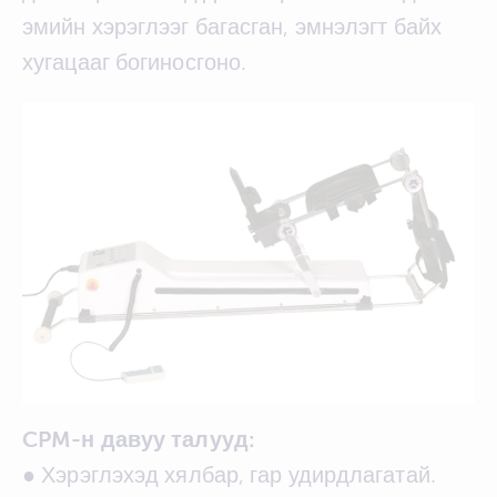
эмийн хэрэглээг багасган, эмнэлэгт байх
хугацааг богиносгоно.
CPM-н давуу талууд:
● Хэрэглэхэд хялбар, гар удирдлагатай.