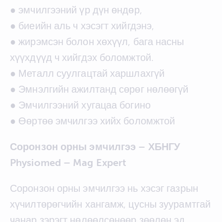
● эмчилгээний үр дүн өндөр,
● биеийн аль ч хэсэгт хийгдэнэ,
● жирэмсэн болон хөхүүл, бага насны
хүүхдүүд ч хийгдэх боломжтой.
● Металл суулгацтай харшлахгүй
● Эмнэлгийн ажилтанд сөрөг нөлөөгүй
● Эмчилгээний хугацаа богино
● Өөртөө эмчилгээ хийх боломжтой
Соронзон орны эмчилгээ – ХБНГУ
Physiomed – Mag Expert
Соронзон орны эмчилгээ нь хэсэг газрын
хүчилтөрөгчийн хангамж, цусны зуурамтгай
чанар зэрэгт нөлөөлсөнөөр зөөлөн эд