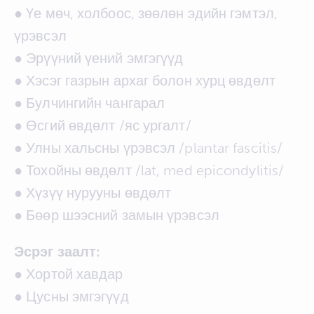
● Үе мөч, холбоос, зөөлөн эдийн гэмтэл,
үрэвсэл
● Эрүүний үений эмгэгүүд
● Хэсэг газрын архаг болон хурц өвдөлт
● Булчингийн чангарал
● Өсгий өвдөлт /яс ургалт/
● Улны хальсны үрэвсэл /plantar fascitis/
● Тохойны өвдөлт /lat, med epicondylitis/
● Хүзүү нурууны өвдөлт
● Бөөр шээсний замын үрэвсэл
Эсрэг заалт:
● Хортой хавдар
● Цусны эмгэгүүд