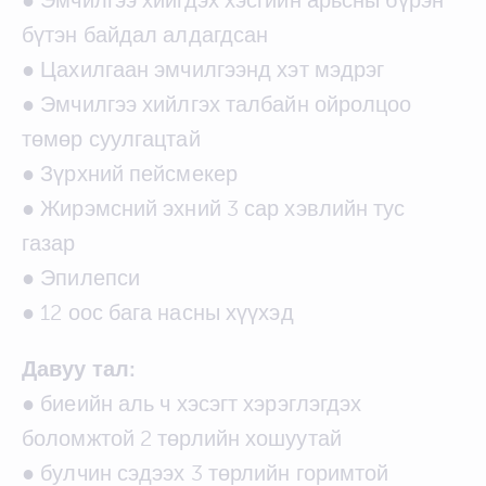
бүтэн байдал алдагдсан
● Цахилгаан эмчилгээнд хэт мэдрэг
● Эмчилгээ хийлгэх талбайн ойролцоо
төмөр суулгацтай
● Зүрхний пейсмекер
● Жирэмсний эхний 3 сар хэвлийн тус
газар
● Эпилепси
● 12 оос бага насны хүүхэд
Давуу тал:
● биеийн аль ч хэсэгт хэрэглэгдэх
боломжтой 2 төрлийн хошуутай
● булчин сэдээх 3 төрлийн горимтой