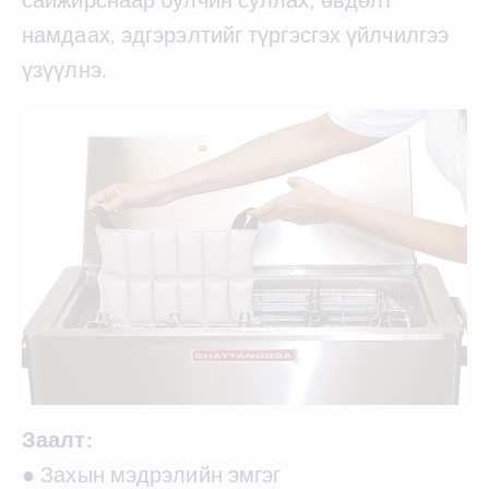
намдаах, эдгэрэлтийг түргэсгэх үйлчилгээ
үзүүлнэ.
Заалт:
● Захын мэдрэлийн эмгэг