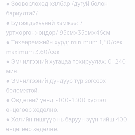
● Зөөвөрлөхөд хялбар /дугуй болон
бариултай/
● Бүтээгдэхүүний хэмжээ: /
урт×өргөн×өндөр/ 95см×35см×46см
● Төхөөрөмжийн хурд: minimum 1,50/сек
maximum 3.60/сек
● Эмчилгээний хугацаа тохируулах: 0-240
мин.
● Эмчилгээний дундуур түр зогсоох
боломжтой.
● Өвдөгний үенд -100-1300 хүртэл
өнцөгөөр хөдөлнө.
● Хөлийн гишгүүр нь баруун зүүн тийш 400
өнцөгөөр хөдөлнө.