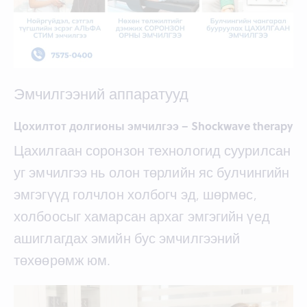
Эмчилгээний аппаратууд
Цохилтот долгионы эмчилгээ – Shockwave therapy
Цахилгаан соронзон технологид суурилсан
уг эмчилгээ нь олон төрлийн яс булчингийн
эмгэгүүд голчлон холбогч эд, шөрмөс,
холбоосыг хамарсан архаг эмгэгийн үед
ашиглагдах эмийн бус эмчилгээний
төхөөрөмж юм.