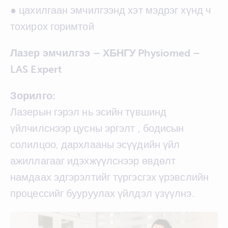
● цахилгаан эмчилгээнд хэт мэдрэг хүнд ч
тохирох горимтой
Лазер эмчилгээ – ХБНГУ Physiomed –
LAS Expert
Зорилго:
Лазерын гэрэл нь эсийн түвшинд
үйлчилснээр цусны эргэлт , бодисын
солилцоо, дархлааны эсүүдийн үйл
ажиллагааг идэхжүүлснээр өвдөлт
намдаах эдгэрэлтийг түргэсгэх үрэвслийн
процессийг бууруулах үйлдэл үзүүлнэ.