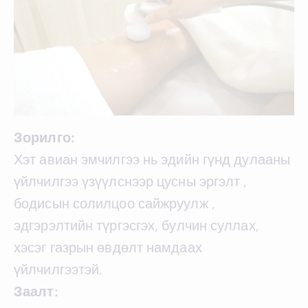
Зорилго:
Хэт авиан эмчилгээ нь эдийн гүнд дулааны
үйлчилгээ үзүүлснээр цусны эргэлт ,
бодисын солилцоо сайжруулж ,
эдгэрэлтийн түргэсгэх, булчин суллах,
хэсэг газрын өвдөлт намдаах
үйлчилгээтэй.
Заалт: