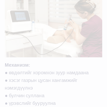
Механизм:
● өвдөлтийг хоромхон зуур намдаана
● хэсэг газрын цусан хангамжийг
нэмэгдүүлнэ
● булчин суллана
● үрэвслийг бууруулна