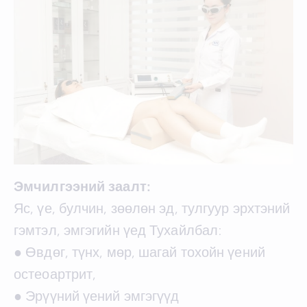
Эмчилгээний заалт:
Яс, үе, булчин, зөөлөн эд, тулгуур эрхтэний
гэмтэл, эмгэгийн үед Тухайлбал:
● Өвдөг, түнх, мөр, шагай тохойн үений
остеоартрит,
● Эрүүний үений эмгэгүүд