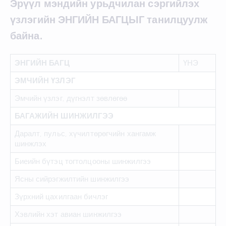
Эрүүл мэндийн урьдчилан сэргийлэх
үзлэгийн ЭНГИЙН БАГЦЫГ танилцуулж
байна.
ЭНГИЙН БАГЦ
ҮНЭ
ЭМЧИЙН ҮЗЛЭГ
Эмчийн үзлэг, дүгнэлт зөвлөгөө
БАГАЖИЙН ШИНЖИЛГЭЭ
Даралт, пульс, хүчилтөрөгчийн хангамж
шинжлэх
Биеийн бүтэц тогтолцооны шинжилгээ
Ясны сийрэгжилтийн шинжилгээ
Зүрхний цахилгаан бичлэг
Хэвлийн хэт авиан шинжилгээ