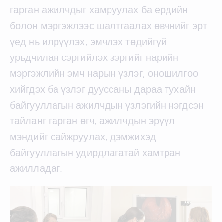
гарган ажилчдыг хамруулах ба ердийн
болон мэргэжлээс шалтгаалах өвчнийг эрт
үед нь илрүүлэх, эмчлэх төдийгүй
урьдчилан сэргийлэх зэргийг нарийн
мэргэжлийн эмч нарын үзлэг, оношилгоо
хийгдэх ба үзлэг дууссаны дараа тухайн
байгууллагын ажилчдын үзлэгийн нэгдсэн
тайланг гарган өгч, ажилчдын эрүүл
мэндийг сайжруулах, дэмжихэд
байгууллагын удирдлагатай хамтран
ажилладаг.