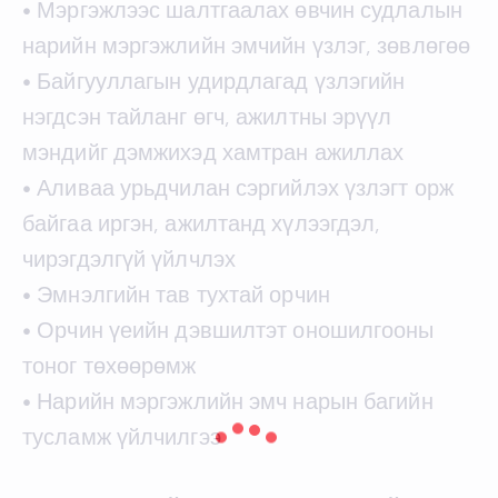
• Мэргэжлээс шалтгаалах өвчин судлалын
нарийн мэргэжлийн эмчийн үзлэг, зөвлөгөө
• Байгууллагын удирдлагад үзлэгийн
нэгдсэн тайланг өгч, ажилтны эрүүл
мэндийг дэмжихэд хамтран ажиллах
• Аливаа урьдчилан сэргийлэх үзлэгт орж
байгаа иргэн, ажилтанд хүлээгдэл,
чирэгдэлгүй үйлчлэх
• Эмнэлгийн тав тухтай орчин
• Орчин үеийн дэвшилтэт оношилгооны
тоног төхөөрөмж
• Нарийн мэргэжлийн эмч нарын багийн
тусламж үйлчилгээ