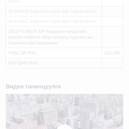
БНЛП
Элэгний В вирусийн эсрэг бие тодорхойлох
Элэгний С вирусийн эсрэг бие тодорхойлох
SELVY CHECK UP Хавдрын эрсдлийг
үнэлэх хиймэл оюун ухаанд суурилсан
технологийн программ
ҮНДСЭН ҮНЭ
311,000
БАГЦЫН ҮНЭ
Видео танилцуулга