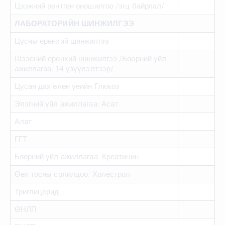
Цээжний рентген оношилгоо /эгц байрлал/
ЛАБОРАТОРИЙН ШИНЖИЛГЭЭ
Цусны ерөнхий шинжилгээ
Шээсний ерөнхий шинжилгээ /Бөөрний үйл
ажиллагаа: 14 үзүүлэлтээр/
Цусан дах өлөн үеийн Глюкоз
Элэгний үйл ажиллагаа: Асат
Алат
ГГТ
Бөөрний үйл ажиллагаа: Креатинин
Өөх тосны солилцоо: Холестрол
Триглицерид
ӨНЛП