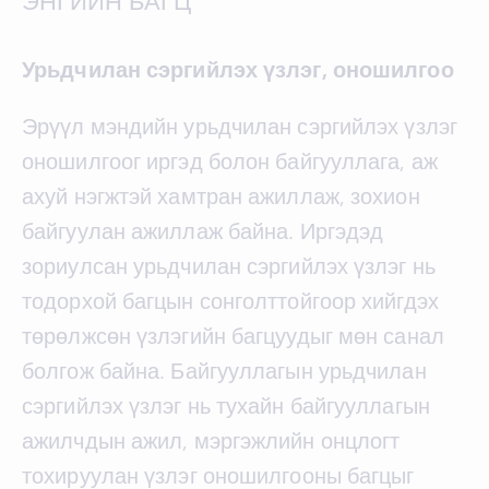
ЭНГИЙН БАГЦ
Урьдчилан сэргийлэх үзлэг, оношилгоо
Эрүүл мэндийн урьдчилан сэргийлэх үзлэг
оношилгоог иргэд болон байгууллага, аж
ахуй нэгжтэй хамтран ажиллаж, зохион
байгуулан ажиллаж байна. Иргэдэд
зориулсан урьдчилан сэргийлэх үзлэг нь
тодорхой багцын сонголттойгоор хийгдэх
төрөлжсөн үзлэгийн багцуудыг мөн санал
болгож байна. Байгууллагын урьдчилан
сэргийлэх үзлэг нь тухайн байгууллагын
ажилчдын ажил, мэргэжлийн онцлогт
тохируулан үзлэг оношилгооны багцыг