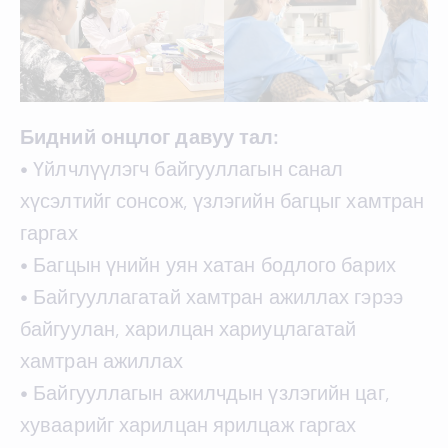
Бидний онцлог давуу тал:
• Үйлчлүүлэгч байгууллагын санал
хүсэлтийг сонсож, үзлэгийн багцыг хамтран
гаргах
• Багцын үнийн уян хатан бодлого барих
• Байгууллагатай хамтран ажиллах гэрээ
байгуулан, харилцан хариуцлагатай
хамтран ажиллах
• Байгууллагын ажилчдын үзлэгийн цаг,
хуваарийг харилцан ярилцаж гаргах