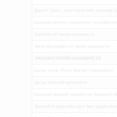
Даралт, пульс, хүчилтөрөгчийн хангамж 
Цээжний рентген оношилгоо /эгц байрлал
Хэвлийн хэт авиан шинжилгээ
Эмэгтэйчүүдийн хэт авиан шинжилгээ
ЛАБОРАТОРИЙН ШИНЖИЛГЭЭ
Цусны бүлэг, Резус Фактор тодорхойлох
Цусны ерөнхий шинжилгээ
Шээсний ерөнхий шинжилгээ /Бөөрний үйл
Элэгний В вирусийн эсрэг бие тодорхойл