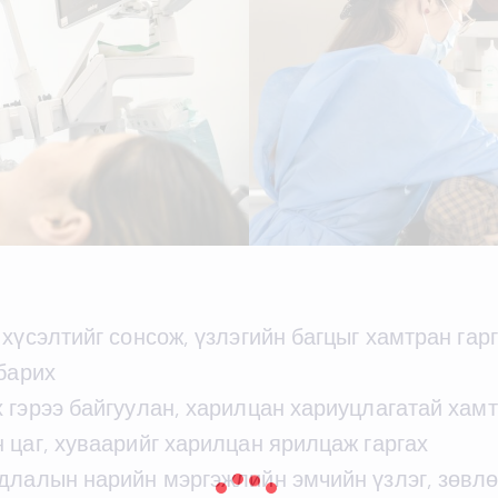
хүсэлтийг сонсож, үзлэгийн багцыг хамтран гар
 барих
 гэрээ байгуулан, харилцан хариуцлагатай хам
 цаг, хуваарийг харилцан ярилцаж гаргах
длалын нарийн мэргэжлийн эмчийн үзлэг, зөвлө