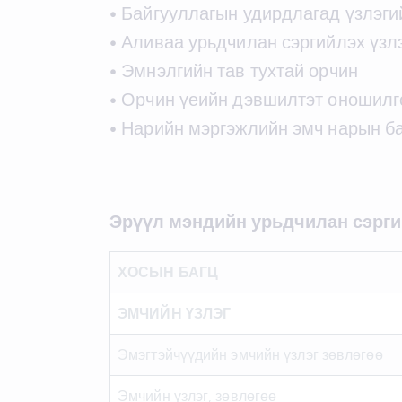
• Байгууллагын удирдлагад үзлэги
• Аливаа урьдчилан сэргийлэх үзлэ
• Эмнэлгийн тав тухтай орчин
• Орчин үеийн дэвшилтэт оношилг
• Нарийн мэргэжлийн эмч нарын б
Эрүүл мэндийн урьдчилан сэрг
ХОСЫН БАГЦ
ЭМЧИЙН ҮЗЛЭГ
Эмэгтэйчүүдийн эмчийн үзлэг зөвлөгөө
Эмчийн үзлэг, зөвлөгөө