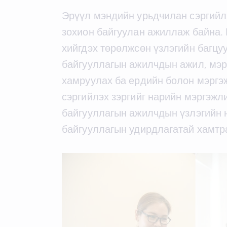
Эрүүл мэндийн урьдчилан сэргийлэ
зохион байгуулан ажиллаж байна. 
хийгдэх төрөлжсөн үзлэгийн багцу
байгууллагын ажилчдын ажил, мэр
хамруулах ба ердийн болон мэргэж
сэргийлэх зэргийг нарийн мэргэжл
байгууллагын ажилчдын үзлэгийн н
байгууллагын удирдлагатай хамтр