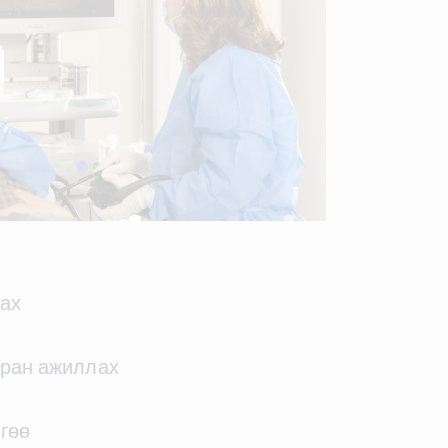
гах
тран ажиллах
гөө