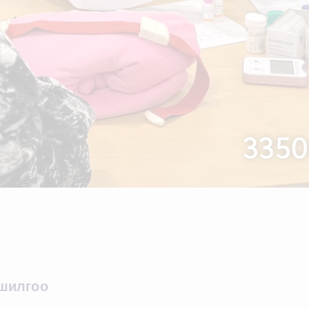
3350
ошилгоо