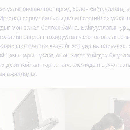
х үзлэг оношилгоог иргэд болон байгууллага, 
Иргэдэд зориулсан урьдчилан сэргийлэх үзлэг н
удыг мөн санал болгож байна. Байгууллагын урь
гэжлийн онцлогт тохируулан үзлэг оношилгооны
лээс шалтгаалах өвчнийг эрт үед нь илрүүлэх,
ийн эмч нарын үзлэг, оношилгоо хийгдэх ба үзлэ
эгдсэн тайланг гарган өгч, ажилчдын эрүүл мэ
ан ажилладаг.