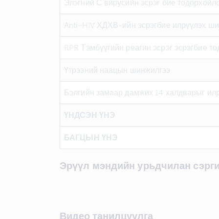
Элэгний С вирусийн эсрэг бие тодорхойл
Anti-HIV ХДХВ-ийн эсрэгбие илрүүлэх ш
RPR Тэмбүүгийн реагин эсрэг эсрэгбие т
Үтрээний наацын шинжилгээ
Бэлгийн замаар дамжих 14 халдварыг ил
ҮНДСЭН ҮНЭ
БАГЦЫН ҮНЭ
Эрүүл мэндийн урьдчилан сэрг
Видео танилцуулга