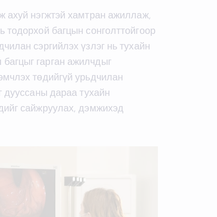
аж ахуй нэгжтэй хамтран ажиллаж,
ь тодорхой багцын сонголттойгоор
дчилан сэргийлэх үзлэг нь тухайн
 багцыг гарган ажилчдыг
 эмчлэх төдийгүй урьдчилан
г дууссаны дараа тухайн
ндийг сайжруулах, дэмжихэд