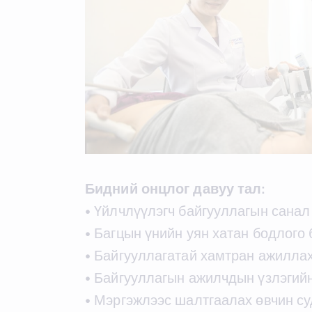
Бидний онцлог давуу тал:
• Үйлчлүүлэгч байгууллагын санал 
• Багцын үнийн уян хатан бодлого
• Байгууллагатай хамтран ажиллах
• Байгууллагын ажилчдын үзлэгийн
• Мэргэжлээс шалтгаалах өвчин су