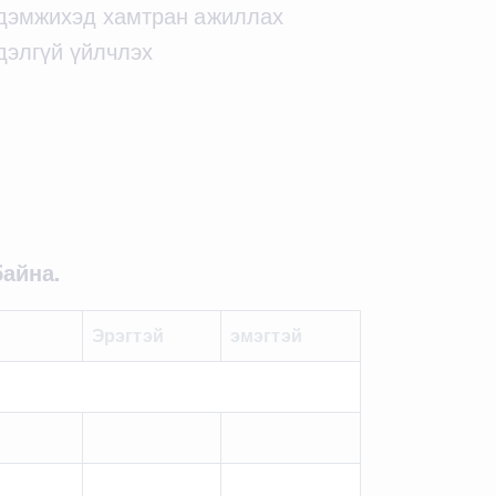
г дэмжихэд хамтран ажиллах
гдэлгүй үйлчлэх
айна.
Эрэгтэй
эмэгтэй