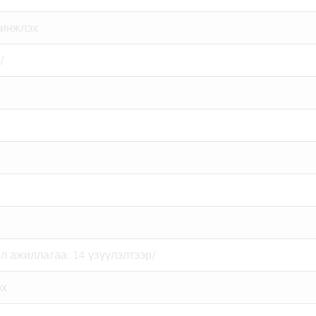
шинжлэх
/
 ажиллагаа: 14 үзүүлэлтээр/
ох