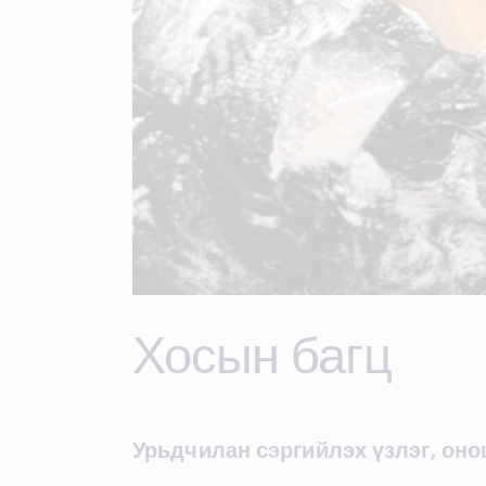
Хосын багц
Урьдчилан сэргийлэх үзлэг, он