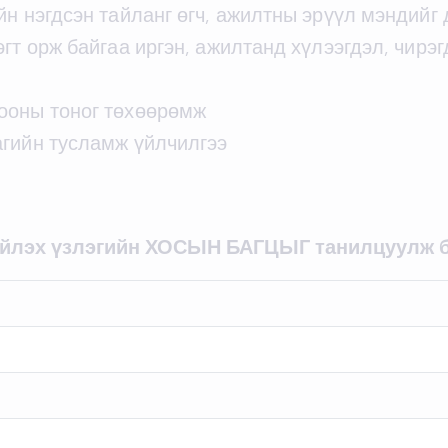
йн нэгдсэн тайланг өгч, ажилтны эрүүл мэндий
гт орж байгаа иргэн, ажилтанд хүлээгдэл, чирэ
ооны тоног төхөөрөмж
агийн тусламж үйлчилгээ
ийлэх үзлэгийн ХОСЫН БАГЦЫГ танилцуулж б