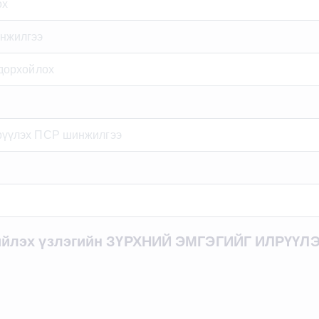
ох
инжилгээ
одорхойлох
рүүлэх ПСР шинжилгээ
ийлэх үзлэгийн ЗҮРХНИЙ ЭМГЭГИЙГ ИЛРҮҮЛЭ