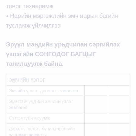
тоног төхөөрөмж
• Нарийн мэргэжлийн эмч нарын багийн
тусламж үйлчилгээ
Эрүүл мэндийн урьдчилан сэргийлэх
үзлэгийн СОНГОДОГ БАГЦЫГ
танилцуулж байна.
ЭМЧИЙН ҮЗЛЭГ
Эмчийн үзлэг, дүгнэлт, зөвлөгөө
Эмэгтэйчүүдийн эмчийн үзлэг
зөвлөгөө
Сэтгэлзүйн асуумж
Даралт, пульс, хүчилтөрөгчийн
хангамж шинжлэх