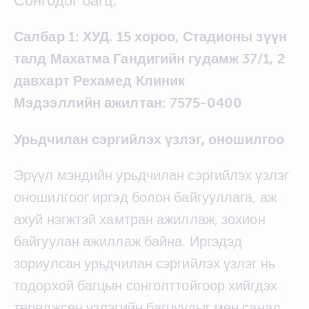
Салбар 1: ХУД. 15 хороо, Стадионы зүүн
талд Махатма Гандигийн гудамж 37/1, 2
давхарт Рехамед Клиник
Мэдээллийн ажилтан: 7575-0400
Урьдчилан сэргийлэх үзлэг, оношилгоо
Эрүүл мэндийн урьдчилан сэргийлэх үзлэг
оношилгоог иргэд болон байгууллага, аж
ахуй нэгжтэй хамтран ажиллаж, зохион
байгуулан ажиллаж байна. Иргэдэд
зориулсан урьдчилан сэргийлэх үзлэг нь
тодорхой багцын сонголттойгоор хийгдэх
төрөлжсөн үзлэгийн багцуудыг мөн санал