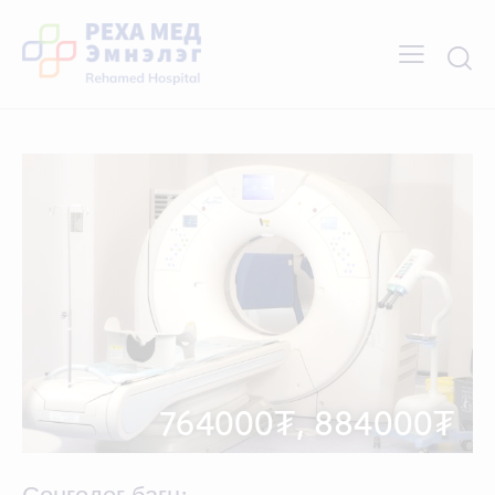
764000₮, 884000₮
Сонгодог багц: