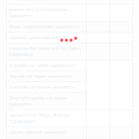
Биеийн бүтэц тогтолцооны
шинжилгээ
Ясны сийрэгжилтийн шинжилгээ
Зүрхний цахилгаан бичлэг
Уушигны багтаамж шалгах сорил
Спирометр
Хэвлийн хэт авиан шинжилгээ
Хөхний хэт авиан шинжилгээ
Бамбайн хэт авиан шинжилгээ
Эмэгтэйчүүдийн хэт авиан
шинжилгээ
Цусны бүлэг, Резус Фактор
тодорхойлох
Цусны ерөнхий шинжилгээ