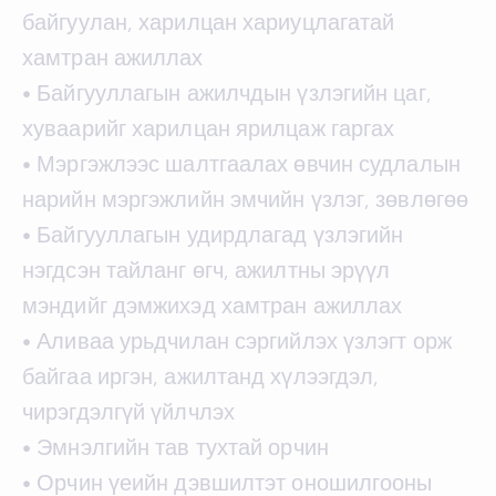
байгуулан, харилцан хариуцлагатай
хамтран ажиллах
• Байгууллагын ажилчдын үзлэгийн цаг,
хуваарийг харилцан ярилцаж гаргах
• Мэргэжлээс шалтгаалах өвчин судлалын
нарийн мэргэжлийн эмчийн үзлэг, зөвлөгөө
• Байгууллагын удирдлагад үзлэгийн
нэгдсэн тайланг өгч, ажилтны эрүүл
мэндийг дэмжихэд хамтран ажиллах
• Аливаа урьдчилан сэргийлэх үзлэгт орж
байгаа иргэн, ажилтанд хүлээгдэл,
чирэгдэлгүй үйлчлэх
• Эмнэлгийн тав тухтай орчин
• Орчин үеийн дэвшилтэт оношилгооны