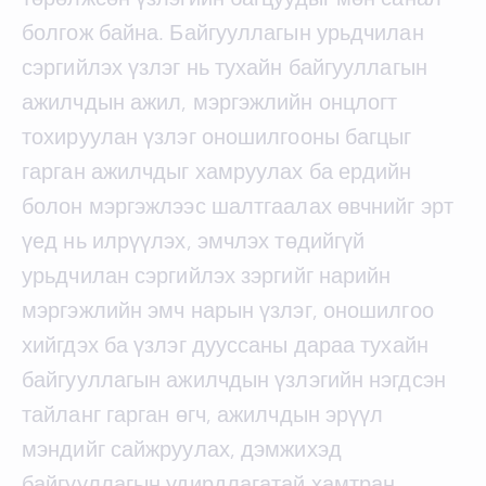
болгож байна. Байгууллагын урьдчилан
сэргийлэх үзлэг нь тухайн байгууллагын
ажилчдын ажил, мэргэжлийн онцлогт
тохируулан үзлэг оношилгооны багцыг
гарган ажилчдыг хамруулах ба ердийн
болон мэргэжлээс шалтгаалах өвчнийг эрт
үед нь илрүүлэх, эмчлэх төдийгүй
урьдчилан сэргийлэх зэргийг нарийн
мэргэжлийн эмч нарын үзлэг, оношилгоо
хийгдэх ба үзлэг дууссаны дараа тухайн
байгууллагын ажилчдын үзлэгийн нэгдсэн
тайланг гарган өгч, ажилчдын эрүүл
мэндийг сайжруулах, дэмжихэд
байгууллагын удирдлагатай хамтран