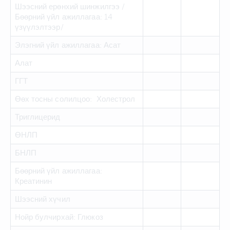
Шээсний ерөнхий шинжилгээ /
Бөөрний үйл ажиллагаа: 14
үзүүлэлтээр/
Элэгний үйл ажиллагаа: Асат
Алат
ГГТ
Өөх тосны солилцоо: Холестрол
Триглицерид
ӨНЛП
БНЛП
Бөөрний үйл ажиллагаа:
Креатинин
Шээсний хүчил
Нойр булчирхай: Глюкоз