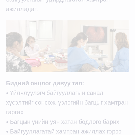
ажилладаг.
Бидний онцлог давуу тал:
• Үйлчлүүлэгч байгууллагын санал
хүсэлтийг сонсож, үзлэгийн багцыг хамтран
гаргах
• Багцын үнийн уян хатан бодлого барих
• Байгууллагатай хамтран ажиллах гэрээ