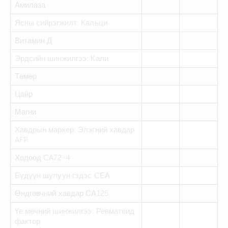
Амилаза
Ясны сийрэгжилт: Кальци
Витамин Д
Эрдсийн шинжилгээ: Кали
Төмөр
Цайр
Магни
Хавдрын маркер: Элэгний хавдар
AFP
Ходоод CA72-4
Бүдүүн шулуун гэдэс СЕА
Өндгөвчний хавдар СА125
Үе мөчний шинжилгээ: Ревматоид
фактор