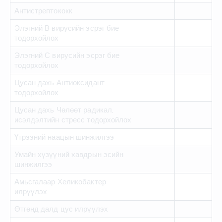
Антистрептококк
Элэгний В вирусийн эсрэг бие
тодорхойлох
Элэгний С вирусийн эсрэг бие
тодорхойлох
Цусан дахь Антиоксидант
тодорхойлох
Цусан дахь Чөлөөт радикал,
исэлдэлтийн стресс тодорхойлох
Үтрээний наацын шинжилгээ
Умайн хүзүүний хавдрын эсийн
шинжилгээ
Амьсгалаар Хеликобактер
илрүүлэх
Өтгөнд далд цус илрүүлэх