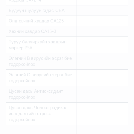
Бүдүүн шулуун гэдэс СЕА
Өндгөвчний хавдар СА125
Хөхний хавдар СА15-3
Түрүү булчирхайн хавдрын
маркер PSA
Элэгний В вирусийн эсрэг бие
тодорхойлох
Элэгний С вирусийн эсрэг бие
тодорхойлох
Цусан дахь Антиоксидант
тодорхойлох
Цусан дахь Чөлөөт радикал,
исэлдэлтийн стресс
тодорхойлох