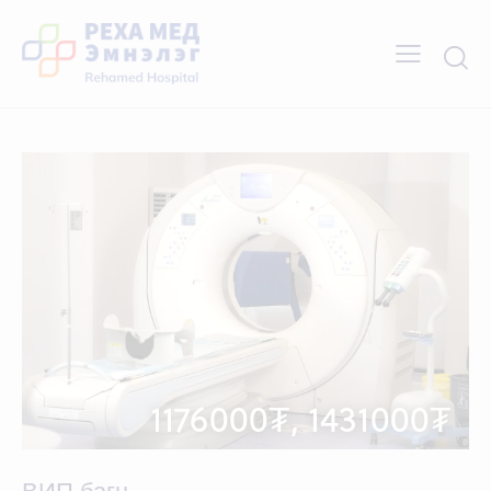
1176000₮, 1431000₮
ВИП багц