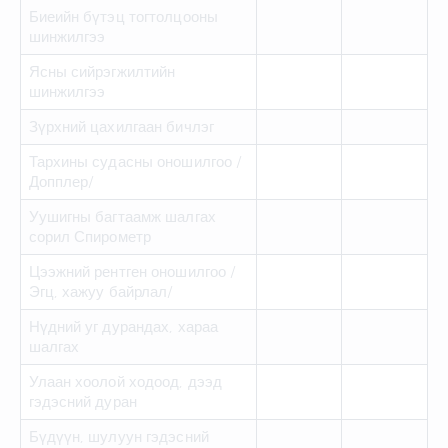
Биеийн бүтэц тогтолцооны
шинжилгээ
Ясны сийрэгжилтийн
шинжилгээ
Зүрхний цахилгаан бичлэг
Тархины судасны оношилгоо /
Допплер/
Уушигны багтаамж шалгах
сорил Спирометр
Цээжний рентген оношилгоо /
Эгц, хажуу байрлал/
Нүдний уг дурандах, хараа
шалгах
Улаан хоолой ходоод, дээд
гэдэсний дуран
Бүдүүн, шулуун гэдэсний