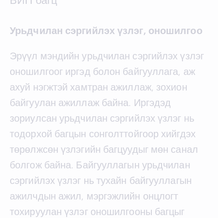
Урьдчилан сэргийлэх үзлэг, оношилгоо
Эрүүл мэндийн урьдчилан сэргийлэх үзлэг
оношилгоог иргэд болон байгууллага, аж
ахуй нэгжтэй хамтран ажиллаж, зохион
байгуулан ажиллаж байна. Иргэдэд
зориулсан урьдчилан сэргийлэх үзлэг нь
тодорхой багцын сонголттойгоор хийгдэх
төрөлжсөн үзлэгийн багцуудыг мөн санал
болгож байна. Байгууллагын урьдчилан
сэргийлэх үзлэг нь тухайн байгууллагын
ажилчдын ажил, мэргэжлийн онцлогт
тохируулан үзлэг оношилгооны багцыг