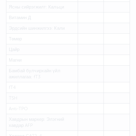
Ясны сийрэгжилт: Кальци
Витамин Д
Эрдсийн шинжилгээ: Кали
Төмөр
Цайр
Магни
Бамбай булчирхайн үйл
ажиллагаа: fT3
fT4
TSH
Anti-TPO
Хавдрын маркер: Элэгний
хавдар AFP
Ходоод CA72-4