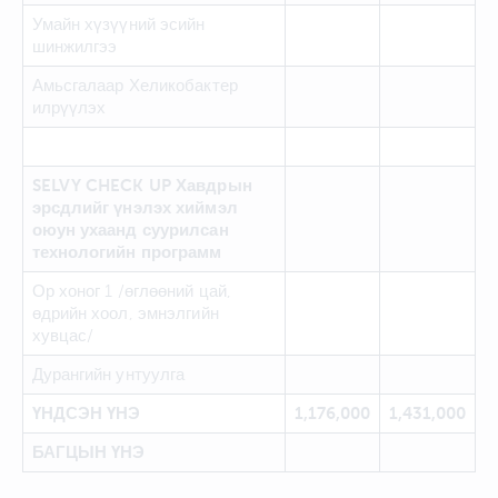
Умайн хүзүүний эсийн
шинжилгээ
Амьсгалаар Хеликобактер
илрүүлэх
SELVY CHECK UP Хавдрын
эрсдлийг үнэлэх хиймэл
оюун ухаанд суурилсан
технологийн программ
Ор хоног 1 /өглөөний цай,
өдрийн хоол, эмнэлгийн
хувцас/
Дурангийн унтуулга
ҮНДСЭН ҮНЭ
1,176,000
1,431,000
БАГЦЫН ҮНЭ