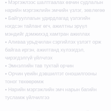
• Мэргэжлээс шалтгаалах өвчин судлалын
нарийн мэргэжлийн эмчийн үзлэг, зөвлөгөө
• Байгууллагын удирдлагад үзлэгийн
нэгдсэн тайланг өгч, ажилтны эрүүл
мэндийг дэмжихэд хамтран ажиллах
• Аливаа урьдчилан сэргийлэх үзлэгт орж
байгаа иргэн, ажилтанд хүлээгдэл,
чирэгдэлгүй үйлчлэх
• Эмнэлгийн тав тухтай орчин
• Орчин үеийн дэвшилтэт оношилгооны
тоног төхөөрөмж
• Нарийн мэргэжлийн эмч нарын багийн
тусламж үйлчилгээ