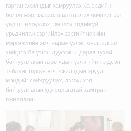
гарган ажилчдыг хамруулах ба ердийн
болон мэргэжлээс шалтгаалах өвчнийг эрт
үед нь илрүүлэх, эмчлэх төдийгүй
урьдчилан сэргийлэх зэргийг нарийн
мэргэжлийн эмч нарын үзлэг, оношилгоо
хийгдэх ба үзлэг дууссаны дараа тухайн
байгууллагын ажилчдын үзлэгийн нэгдсэн
тайланг гарган өгч, ажилчдын эрүүл
мэндийг сайжруулах, дэмжихэд
байгууллагын удирдлагатай хамтран
ажилладаг.