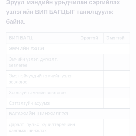
Эрүүл мэндийн урьдчилан сэргийлэх
үзлэгийн ВИП БАГЦЫГ танилцуулж
байна.
ВИП БАГЦ
Эрэгтэй
Эмэгтэй
ЭМЧИЙН ҮЗЛЭГ
Эмчийн үзлэг, дүгнэлт,
зөвлөгөө
Эмэгтэйчүүдийн эмчийн үзлэг
зөвлөгөө
Хоолзүйч эмчийн зөвлөгөө
Сэтгэлзүйн асуумж
БАГАЖИЙН ШИНЖИЛГЭЭ
Даралт, пульс, хүчилтөрөгчийн
хангамж шинжлэх