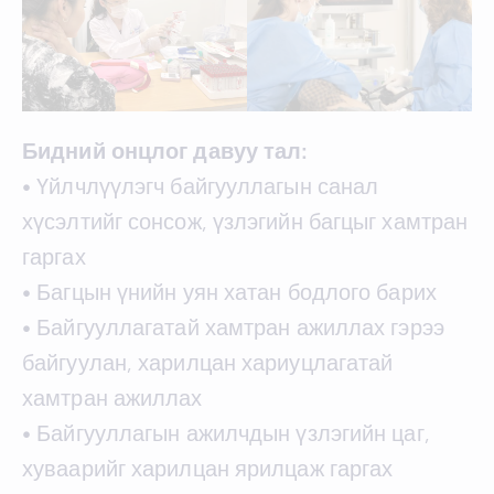
Бидний онцлог давуу тал:
• Үйлчлүүлэгч байгууллагын санал
хүсэлтийг сонсож, үзлэгийн багцыг хамтран
гаргах
• Багцын үнийн уян хатан бодлого барих
• Байгууллагатай хамтран ажиллах гэрээ
байгуулан, харилцан хариуцлагатай
хамтран ажиллах
• Байгууллагын ажилчдын үзлэгийн цаг,
хуваарийг харилцан ярилцаж гаргах