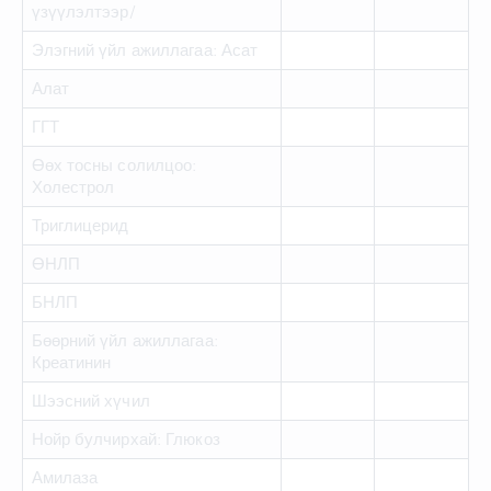
үзүүлэлтээр/
Элэгний үйл ажиллагаа: Асат
Алат
ГГТ
Өөх тосны солилцоо:
Холестрол
Триглицерид
ӨНЛП
БНЛП
Бөөрний үйл ажиллагаа:
Креатинин
Шээсний хүчил
Нойр булчирхай: Глюкоз
Амилаза