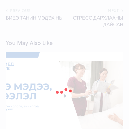
Post
PREVIOUS
NEXT
БИЕЭ ТАНИН МЭДЭХ НЬ
СТРЕСС ДАРХЛААНЫ
navigation
ДАЙСАН
You May Also Like