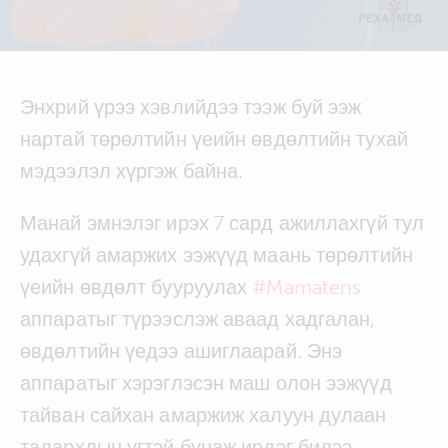
Энхрий үрээ хэвлийдээ тээж буй ээж
нартай төрөлтийн үеийн өвдөлтийн тухай
мэдээлэл хүргэж байна.
Манай эмнэлэг ирэх 7 сард ажиллахгүй тул
удахгүй амаржих ээжүүд маань төрөлтийн
үеийн өвдөлт бууруулах
#Mamatens
аппаратыг түрээслэж аваад хадгалан,
өвдөлтийн үедээ ашиглаарай. Энэ
аппаратыг хэрэглэсэн маш олон ээжүүд
тайван сайхан амаржиж халуун дулаан
талархлын үгтэй буцаж ирдэг билээ.