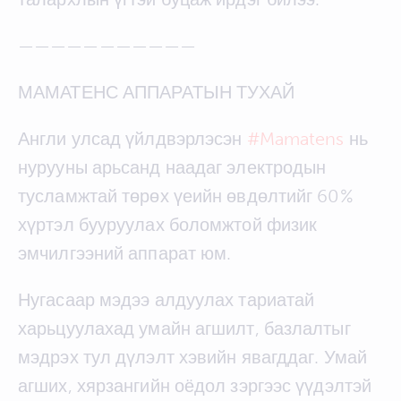
———————————
МАМАТЕНС АППАРАТЫН ТУХАЙ
Англи улсад үйлдвэрлэсэн
#Mamatens
нь
нурууны арьсанд наадаг электродын
тусламжтай төрөх үеийн өвдөлтийг 60%
хүртэл бууруулах боломжтой физик
эмчилгээний аппарат юм.
Нугасаар мэдээ алдуулах тариатай
харьцуулахад умайн агшилт, базлалтыг
мэдрэх тул дүлэлт хэвийн явагддаг. Умай
агших, хярзангийн оёдол зэргээс үүдэлтэй