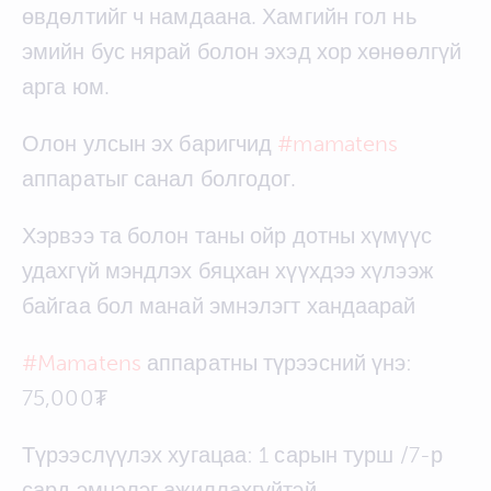
өвдөлтийг ч намдаана. Хамгийн гол нь
эмийн бус нярай болон эхэд хор хөнөөлгүй
арга юм.
Олон улсын эх баригчид
#mamatens
аппаратыг санал болгодог.
Хэрвээ та болон таны ойр дотны хүмүүс
удахгүй мэндлэх бяцхан хүүхдээ хүлээж
байгаа бол манай эмнэлэгт хандаарай
#Mamatens
аппаратны түрээсний үнэ:
75,000₮
Түрээслүүлэх хугацаа: 1 сарын турш /7-р
сард эмнэлэг ажиллахгүйтэй