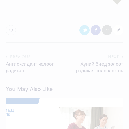
Post
PREVIOUS
NEXT
Антиоксидант чөлөөт
Хүний биед зөлөөт
navigation
радикал
радикал нөлөөлөх нь
You May Also Like