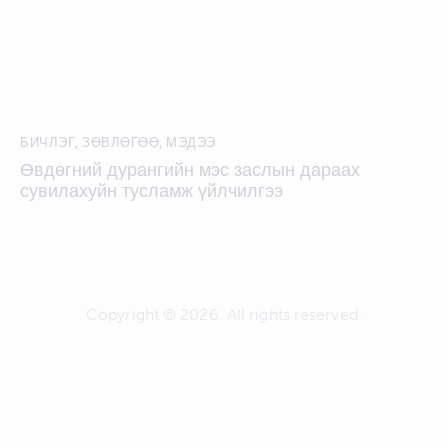
БИЧЛЭГ
,
ЗӨВЛӨГӨӨ
,
МЭДЭЭ
Өвдөгний дурангийн мэс заслын дараах
сувилахуйн тусламж үйлчилгээ
Copyright © 2026. All rights reserved.